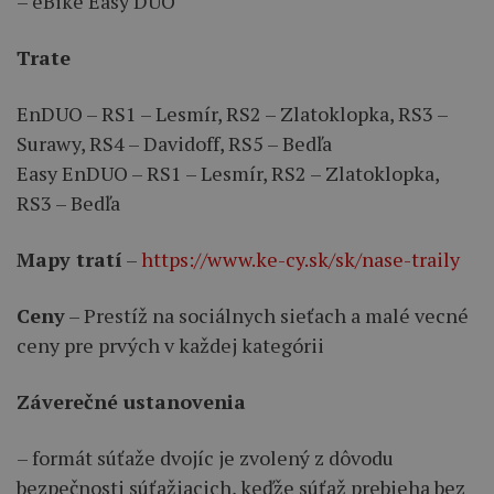
– eBike Easy DUO
Trate
EnDUO – RS1 – Lesmír, RS2 – Zlatoklopka, RS3 –
Surawy, RS4 – Davidoff, RS5 – Bedľa
Easy EnDUO – RS1 – Lesmír, RS2 – Zlatoklopka,
RS3 – Bedľa
Mapy tratí
–
https://www.ke-cy.sk/sk/nase-traily
Ceny
– Prestíž na sociálnych sieťach a malé vecné
ceny pre prvých v každej kategórii
Záverečné ustanovenia
– formát súťaže dvojíc je zvolený z dôvodu
bezpečnosti súťažiacich, keďže súťaž prebieha bez