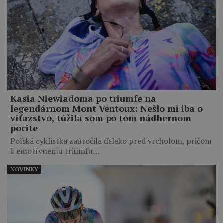
Kasia Niewiadoma po triumfe na
legendárnom Mont Ventoux: Nešlo mi iba o
víťazstvo, túžila som po tom nádhernom
pocite
Poľská cyklistka zaútočila ďaleko pred vrcholom, pričom
k emotívnemu triumfu…
NOVINKY