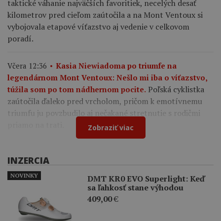
taktické váhanie najväčších favoritiek, necelých desať
kilometrov pred cieľom zaútočila a na Mont Ventoux si
vybojovala etapové víťazstvo aj vedenie v celkovom
poradí.
Včera 12:36
Kasia Niewiadoma po triumfe na
legendárnom Mont Ventoux: Nešlo mi iba o víťazstvo,
Poľská cyklistka
túžila som po tom nádhernom pocite.
zaútočila ďaleko pred vrcholom, pričom k emotívnemu
triumfu ju povzbudilo aj nečakané stretnutie s rodičmi
priamo na trati.
Zobraziť viac
INZERCIA
NOVINKY
DMT KR0 EVO Superlight: Keď
sa ľahkosť stane výhodou
409,00
€