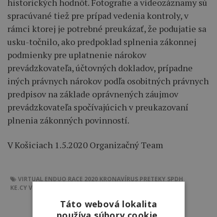
historických hodnôt. Fotografie a videozáznamy sú
spracúvané tiež pre prípad vedenia kontroly, v
rámci ktorej je potrebné preukázať, že podujatie sa
usku-točnilo, ako predpoklad splnenia zákonnej
podmienky pre uplatnenie nárokov
prevádzkovateľa, účtovných dokladov, prípadne
iných právnych nárokov podľa osobitných právnych
predpisov na základe oprávnených záujmov
prevádzkovateľa spočívajúcich v preukazovaní
plnenia zákonných povinností.
V Košiciach 1.5.2020 Organizačný Team
VIRTUAL ENDUO RACE 2020
KRONAVÍRUS
PRETEKY
SPDH
KE.CY VIRTUAL ENDUO RACE 2020
KE.CY
Táto webová lokalita
používa súbory cookie.