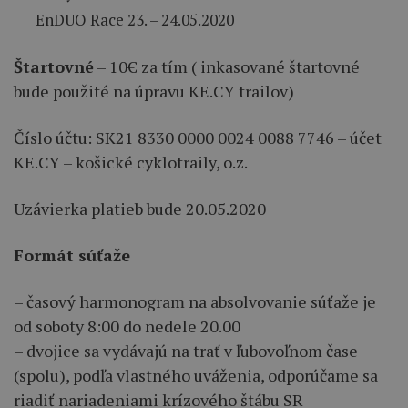
EnDUO Race 23. – 24.05.2020
Štartovné
– 10€ za tím ( inkasované štartovné
bude použité na úpravu KE.CY trailov)
Číslo účtu: SK21 8330 0000 0024 0088 7746 – účet
KE.CY – košické cyklotraily, o.z.
Uzávierka platieb bude 20.05.2020
Formát súťaže
– časový harmonogram na absolvovanie súťaže je
od soboty 8:00 do nedele 20.00
– dvojice sa vydávajú na trať v ľubovoľnom čase
(spolu), podľa vlastného uváženia, odporúčame sa
riadiť nariadeniami krízového štábu SR