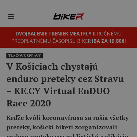
DVOJBALENIE TRENIEK MEATFLY
K ROČNÉMU
PREDPLATNÉMU ČASOPISU BIKER
IBA ZA 19,80€!
TLAČOVÉ SPRÁVY
V Košiciach chystajú
enduro preteky cez Stravu
– KE.CY Virtual EnDUO
Race 2020
Keďže kvôli koronavírusu sa rušia všetky
preteky, košickí bikeri zorganizovali
enduro preteky cez cyklistickú aplikáciu