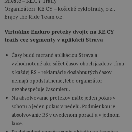
Miesto – KE.CY Traily
Organizátori: KE.CY – košické cyklotraily, o.z.,
Enjoy the Ride Team o.z.
Virtuálne Enduro preteky dvojíc na KE.CY
trails cez segmenty v aplikácii Strava
Časy budú merané aplikáciou Strava a
vyhodnotené ako súčet časov oboch jazdcov tímu
z každej RS – reklamácie dosiahnutých časov
nemajú opodstatnenie, lebo organizátor
nezabezpečuje časomieru.
Na absolvovanie pretekov máte jeden pokus v
sobotu a jeden pokus v nedeľu. Podmienkou je
absolvovanie RS v uvedenom poradí a v jednom
kuse.
Po dojazdení označte svoju aktivitu vo formáte