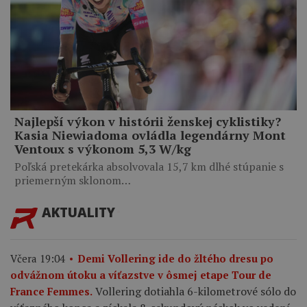
Najlepší výkon v histórii ženskej cyklistiky?
Kasia Niewiadoma ovládla legendárny Mont
Ventoux s výkonom 5,3 W/kg
Poľská pretekárka absolvovala 15,7 km dlhé stúpanie s
priemerným sklonom…
AKTUALITY
Včera 19:04
Demi Vollering ide do žltého dresu po
odvážnom útoku a víťazstve v ôsmej etape Tour de
Vollering dotiahla 6-kilometrové sólo do
France Femmes.