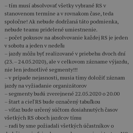
– tím musí absolvovať všetky vybrané RS v
stanovenom termíne a v rovnakom čase, teda
spoločne! Ak nebude dodržaná táto podmienka,
nebude teamu pridelené umiestnenie.
– počet pokusov na absolvovanie každej RS je jeden
v sobotu a jeden v nedeľu
– jazdy môžu byť realizované v priebehu dvoch dní
(23. – 24.05.2020), ale v celkovom zázname výjazdu,
nie len jednotlivé segmenty!!!
– v prípade nejasnosti, musia tímy doložiť záznam
jazdy na vyžiadanie organizátorov
– segmenty budú zverejnené 22.05.2020 o 20.00
– štart a cieľ RS bude označený tabuľkou
– víťaz bude určený súčtom dosiahnutých časov
všetkých RS oboch jazdcov tímu
– radi by sme požiadali všetkých účastníkov o