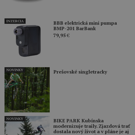
INZERCIA
BBB elektrická mini pumpa
BMP-201 BarBank
79,95
€
NOVINKY
Prešovské singletracky
NOVINKY
BIKE PARK Kubínska
modernizuje traily. Zjazdová trať
dostala nový život a v pláne je aj