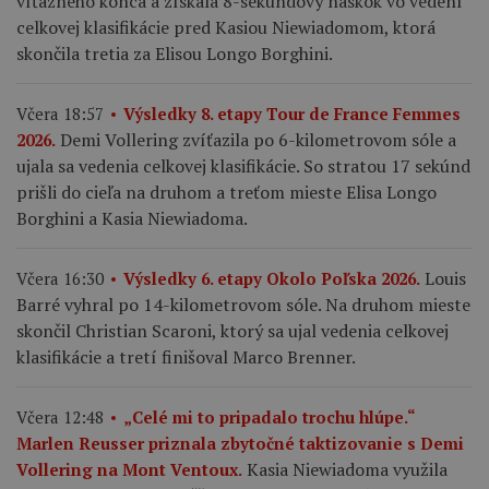
víťazného konca a získala 8-sekundový náskok vo vedení
celkovej klasifikácie pred Kasiou Niewiadomom, ktorá
skončila tretia za Elisou Longo Borghini.
Včera 18:57
Výsledky 8. etapy Tour de France Femmes
Demi Vollering zvíťazila po 6-kilometrovom sóle a
2026.
ujala sa vedenia celkovej klasifikácie. So stratou 17 sekúnd
prišli do cieľa na druhom a treťom mieste Elisa Longo
Borghini a Kasia Niewiadoma.
Louis
Včera 16:30
Výsledky 6. etapy Okolo Poľska 2026.
Barré vyhral po 14-kilometrovom sóle. Na druhom mieste
skončil Christian Scaroni, ktorý sa ujal vedenia celkovej
klasifikácie a tretí finišoval Marco Brenner.
Včera 12:48
„Celé mi to pripadalo trochu hlúpe.“
Marlen Reusser priznala zbytočné taktizovanie s Demi
Kasia Niewiadoma využila
Vollering na Mont Ventoux.