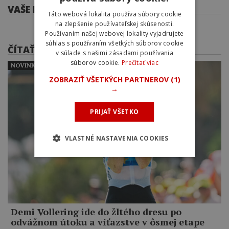
VAŠE KOMENTÁRE
Táto webová lokalita používa súbory cookie
na zlepšenie používateľskej skúsenosti.
Používaním našej webovej lokality vyjadrujete
súhlas s používaním všetkých súborov cookie
ČÍTAŤ ĎALEJ
v súlade s našimi zásadami používania
súborov cookie.
Prečítať viac
NOVINKY
ZOBRAZIŤ VŠETKÝCH PARTNEROV
(1)
→
PRIJAŤ VŠETKO
VLASTNÉ NASTAVENIA COOKIES
Demi Vollering ide do žltého dresu po
odvážnom útoku a víťazstve v ôsmej etape