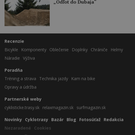
„Odľot do Dubaja“
Recenzie
Bicykle
Komponenty
Oblečenie
Doplnky
Chrániče
Helmy
Náradie
Výživa
Poradňa
Tréning a strava
Technika jazdy
Kam na bike
Opravy a údržba
Partnerské weby
cyklisticke.trasy.sk
relaxmagazin.sk
surfmagazin.sk
Novinky
Cyklotrasy
Bazár
Blog
Fotosúťaž
Redakcia
Nezaradené
Cookies