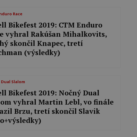
nduro Race
ell Bikefest 2019: CTM Enduro
e vyhral Rakúšan Mihalkovits,
hý skončil Knapec, tretí
chman (výsledky)
 Dual Slalom
ell Bikefest 2019: Nočný Dual
lom vyhral Martin Lebl, vo finále
azil Brzu, tretí skončil Slavik
to+výsledky)