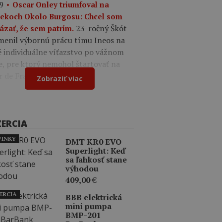
9
Oscar Onley triumfoval na
tekoch Okolo Burgosu: Chcel som
23-ročný Škót
ázať, že sem patrím.
menil výbornú prácu tímu Ineos na
é individuálne víťazstvo po vážnom
e, pre ktorý nemohol štartovať na
r de France.
Zobraziť viac
ZERCIA
INKY
DMT KR0 EVO
Superlight: Keď
sa ľahkosť stane
výhodou
409,00
€
ERCIA
BBB elektrická
mini pumpa
BMP-201