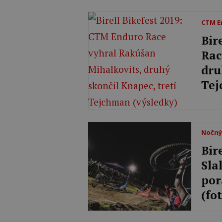
CTM E
Bir
Rac
dru
Tej
Nočný
Bir
Sla
por
(fo