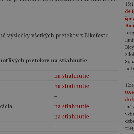
13:1
de 
špe
Hum
pri
limi
Bic
zdo
notlivých pretekov na stiahnutie
Squ
netr
na stiahnutie
12:4
na stiahnutie
UAE
–
do 
kácia
na stiahnutie
má z
vyhr
na stiahnutie
debu
–
tret