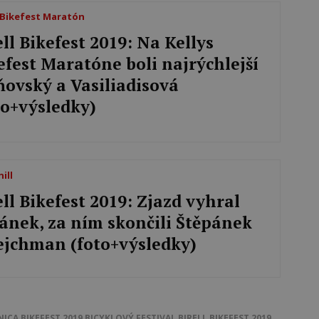
s Bikefest Maratón
ell Bikefest 2019: Na Kellys
efest Maratóne boli najrýchlejší
ňovský a Vasiliadisová
to+výsledky)
ill
ell Bikefest 2019: Zjazd vyhral
ánek, za ním skončili Štěpánek
ejchman (foto+výsledky)
NICA
BIKEFEST 2019
BICYKLOVÝ FESTIVAL
BIRELL BIKEFEST 2019