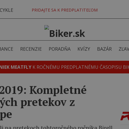
CYKLE
PRIDAJTE SA K PREDPLATITEĽOM
RANCE
RECENZIE
PORADŇA
KVÍZY
BAZÁR
ZĽA
NIEK MEATFLY
K ROČNÉMU PREDPLATNÉMU ČASOPISU BI
t 2019: Kompletné
ých pretekov z
ope
ili na pretekoch tohtoročného ročníka Birell