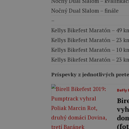
Nočný Dual Slalom – kvalifikác
Nočný Dual Slalom – finále
–
Kellys Bikefest Maratón – 49 k
Kellys Bikefest Maratón – 23 k
Kellys Bikefest Maratón – 10 k
Kellys Bikefest Maratón – 23 km
Príspevky z jednotlivých pret
BeFly
Bir
vyh
dom
(fo