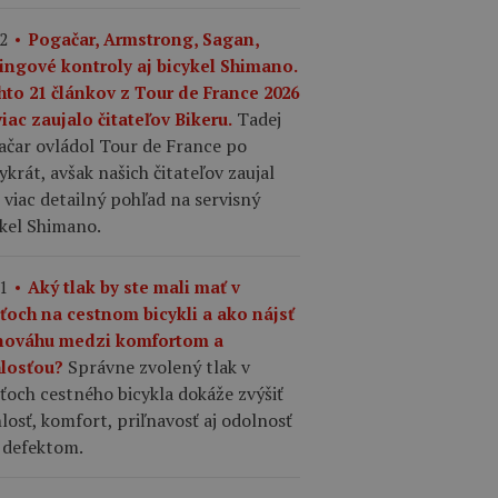
2
Pogačar, Armstrong, Sagan,
ingové kontroly aj bicykel Shimano.
hto 21 článkov z Tour de France 2026
Tadej
iac zaujalo čitateľov Bikeru.
ačar ovládol Tour de France po
ykrát, avšak našich čitateľov zaujal
 viac detailný pohľad na servisný
ykel Shimano.
1
Aký tlak by ste mali mať v
šťoch na cestnom bicykli a ako nájsť
nováhu medzi komfortom a
Správne zvolený tlak v
hlosťou?
ťoch cestného bicykla dokáže zvýšiť
losť, komfort, priľnavosť aj odolnosť
 defektom.