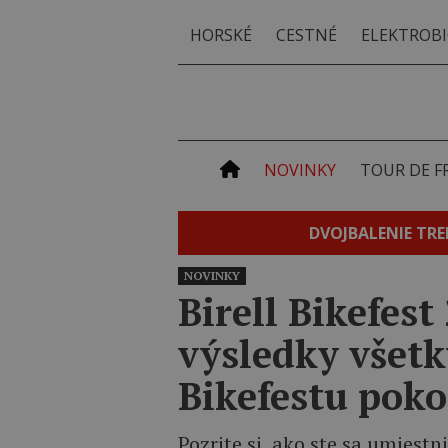
HORSKÉ
CESTNÉ
ELEKTROBI
NOVINKY
TOUR DE F
DVOJBALENIE TRE
NOVINKY
Birell Bikefes
výsledky všetk
Bikefestu pok
Pozrite si, ako ste sa umiestn