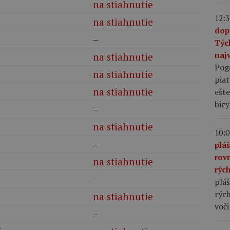
na stiahnutie
12:3
na stiahnutie
dop
–
Týc
najv
na stiahnutie
Pog
na stiahnutie
piat
na stiahnutie
ešte
bic
–
na stiahnutie
10:0
–
plá
rov
na stiahnutie
rýc
–
pláš
rých
na stiahnutie
voči
–