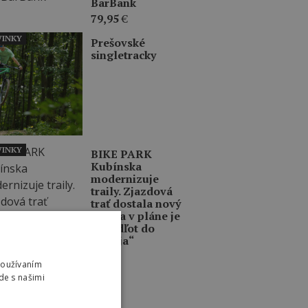
BarBank
79,95
€
INKY
Prešovské
singletracky
INKY
BIKE PARK
Kubínska
modernizuje
traily. Zjazdová
trať dostala nový
život a v pláne je
aj „Odľot do
Dubaja“
Používaním
de s našimi