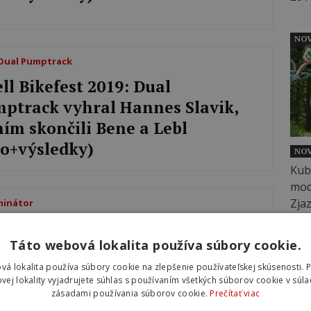
NOV
 Dual Pumptrack
ell Bikefest 2019: Dual
ptrack vyhral Hannes Slavik,
ním skončili Bene a Lebl
to+výsledky)
NOV
minátor
ell Bikefest 2019: XC Eliminátor
Táto webová lokalita používa súbory cookie.
ral Bžonca, druhý skončil
enárik aj s technickými
vá lokalita používa súbory cookie na zlepšenie používateľskej skúsenosti. 
vej lokality vyjadrujete súhlas s používaním všetkých súborov cookie v súla
oblémami
zásadami používania súborov cookie.
Prečítať viac