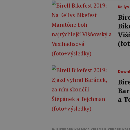
Kelly
Bir
Bik
Viš
(fo
Downh
Bir
Bar
a T
BIKEPARK KALNICA
KELLYS BIKEPARK KAL