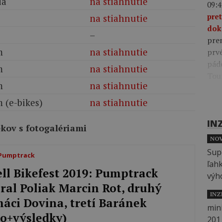
ia
na stiahnutie
09:4
pre
na stiahnutie
dok
–
pre
m
na stiahnutie
prv
pád
m
na stiahnutie
Tou
m
na stiahnutie
 (e-bikes)
na stiahnutie
IN
ekov s fotogalériami
NOV
 Pumptrack
ell Bikefest 2019: Pumptrack
ral Poliak Marcin Rot, druhý
INZ
áci Dovina, tretí Baránek
to+výsledky)