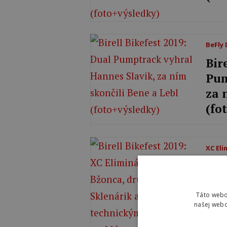
BeFly
Bir
Pum
za 
(fo
XC Eli
Bir
vyh
Skl
Táto webo
našej webo
pr