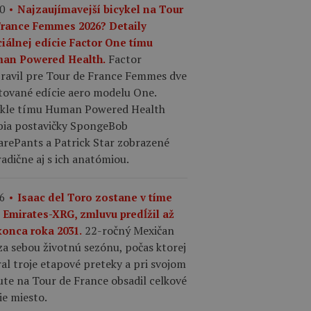
0
Najzaujímavejší bicykel na Tour
France Femmes 2026? Detaily
ciálnej edície Factor One tímu
Factor
an Powered Health.
pravil pre Tour de France Femmes dve
tované edície aero modelu One.
ykle tímu Human Powered Health
bia postavičky SpongeBob
arePants a Patrick Star zobrazené
adične aj s ich anatómiou.
6
Isaac del Toro zostane v tíme
 Emirates-XRG, zmluvu predĺžil až
22-ročný Mexičan
konca roka 2031.
a sebou životnú sezónu, počas ktorej
al troje etapové preteky a pri svojom
te na Tour de France obsadil celkové
ie miesto.