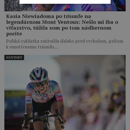
Kasia Niewiadoma po triumfe na
legendárnom Mont Ventoux: Nešlo mi iba o
víťazstvo, túžila som po tom nádhernom
pocite
Poľská cyklistka zaútočila ďaleko pred vrcholom, pričom
k emotívnemu triumfu…
NOVINKY