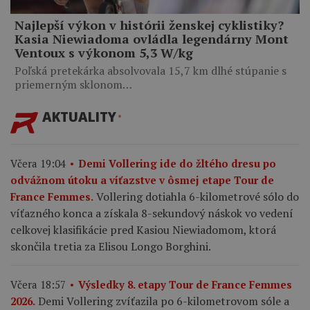
Najlepší výkon v histórii ženskej cyklistiky?
Kasia Niewiadoma ovládla legendárny Mont
Ventoux s výkonom 5,3 W/kg
Poľská pretekárka absolvovala 15,7 km dlhé stúpanie s
priemerným sklonom…
AKTUALITY
Včera 19:04
Demi Vollering ide do žltého dresu po
odvážnom útoku a víťazstve v ôsmej etape Tour de
Vollering dotiahla 6-kilometrové sólo do
France Femmes.
víťazného konca a získala 8-sekundový náskok vo vedení
celkovej klasifikácie pred Kasiou Niewiadomom, ktorá
skončila tretia za Elisou Longo Borghini.
Včera 18:57
Výsledky 8. etapy Tour de France Femmes
Demi Vollering zvíťazila po 6-kilometrovom sóle a
2026.