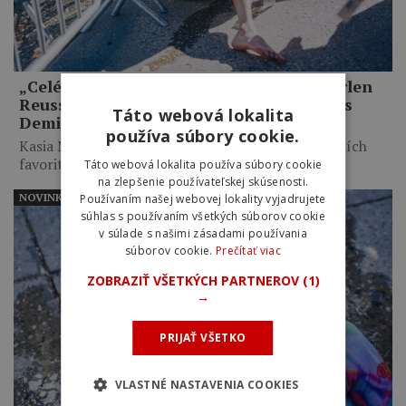
„Celé mi to pripadalo trochu hlúpe.“ Marlen
Reusser priznala zbytočné taktizovanie s
Táto webová lokalita
Demi Vollering na Mont Ventoux
používa súbory cookie.
Kasia Niewiadoma využila taktické váhanie najväčších
favoritiek, necelých desať kilometrov…
Táto webová lokalita používa súbory cookie
na zlepšenie používateľskej skúsenosti.
NOVINKY
Používaním našej webovej lokality vyjadrujete
súhlas s používaním všetkých súborov cookie
v súlade s našimi zásadami používania
súborov cookie.
Prečítať viac
ZOBRAZIŤ VŠETKÝCH PARTNEROV
(1)
→
PRIJAŤ VŠETKO
VLASTNÉ NASTAVENIA COOKIES