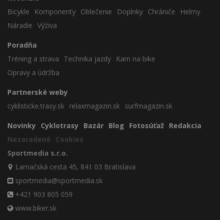
Bicykle
Komponenty
Oblečenie
Doplnky
Chrániče
Helmy
Náradie
Výživa
Poradňa
Tréning a strava
Technika jazdy
Kam na bike
Opravy a údržba
Partnerské weby
cyklisticke.trasy.sk
relaxmagazin.sk
surfmagazin.sk
Novinky
Cyklotrasy
Bazár
Blog
Fotosúťaž
Redakcia
Nezaradené
Cookies
Sportmedia s.r.o.
Lamačská cesta 45, 841 03 Bratislava
sportmedia@sportmedia.sk
+421 903 805 059
www.biker.sk