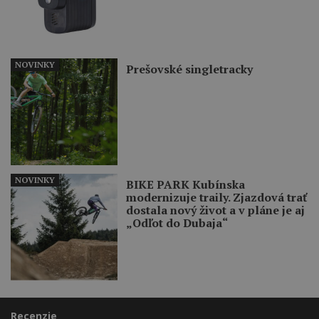
NOVINKY
Prešovské singletracky
NOVINKY
BIKE PARK Kubínska
modernizuje traily. Zjazdová trať
dostala nový život a v pláne je aj
„Odľot do Dubaja“
Recenzie