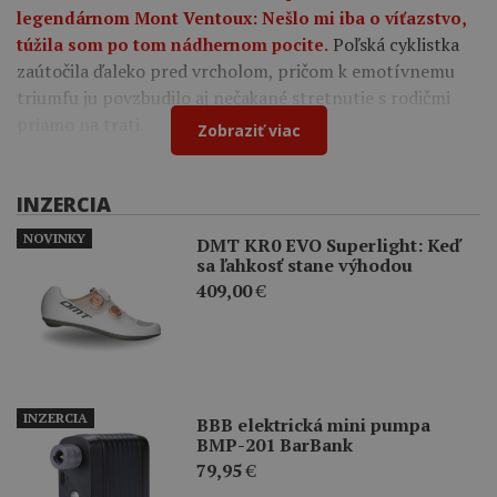
legendárnom Mont Ventoux: Nešlo mi iba o víťazstvo,
Poľská cyklistka
túžila som po tom nádhernom pocite.
zaútočila ďaleko pred vrcholom, pričom k emotívnemu
triumfu ju povzbudilo aj nečakané stretnutie s rodičmi
priamo na trati.
Zobraziť viac
INZERCIA
NOVINKY
DMT KR0 EVO Superlight: Keď
sa ľahkosť stane výhodou
409,00
€
INZERCIA
BBB elektrická mini pumpa
BMP-201 BarBank
79,95
€