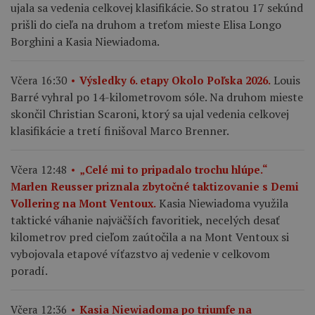
ujala sa vedenia celkovej klasifikácie. So stratou 17 sekúnd
prišli do cieľa na druhom a treťom mieste Elisa Longo
Borghini a Kasia Niewiadoma.
Louis
Včera 16:30
Výsledky 6. etapy Okolo Poľska 2026.
Barré vyhral po 14-kilometrovom sóle. Na druhom mieste
skončil Christian Scaroni, ktorý sa ujal vedenia celkovej
klasifikácie a tretí finišoval Marco Brenner.
Včera 12:48
„Celé mi to pripadalo trochu hlúpe.“
Marlen Reusser priznala zbytočné taktizovanie s Demi
Kasia Niewiadoma využila
Vollering na Mont Ventoux.
taktické váhanie najväčších favoritiek, necelých desať
kilometrov pred cieľom zaútočila a na Mont Ventoux si
vybojovala etapové víťazstvo aj vedenie v celkovom
poradí.
Včera 12:36
Kasia Niewiadoma po triumfe na