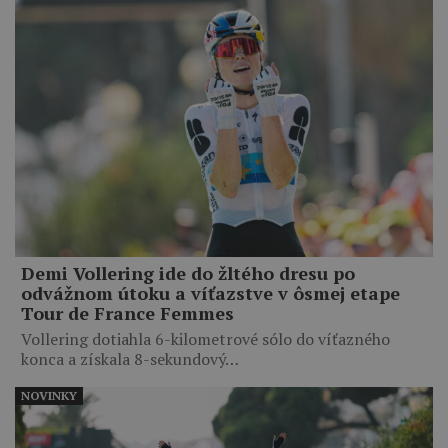
Demi Vollering ide do žltého dresu po
odvážnom útoku a víťazstve v ôsmej etape
Tour de France Femmes
Vollering dotiahla 6-kilometrové sólo do víťazného
konca a získala 8-sekundový…
NOVINKY