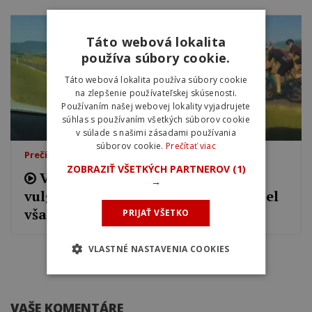
Táto webová lokalita
používa súbory cookie.
Táto webová lokalita používa súbory cookie
na zlepšenie používateľskej skúsenosti.
Používaním našej webovej lokality vyjadrujete
súhlas s používaním všetkých súborov cookie
v súlade s našimi zásadami používania
súborov cookie.
Prečítať viac
Prečítajte si tiež
ZOBRAZIŤ VŠETKÝCH PARTNEROV
(1)
Video: Vodič sa natočil, ako
→
vulgárne vynadal cyklistom. Nevedel
však, že sú to policajti
PRIJAŤ VŠETKO
VLASTNÉ NASTAVENIA COOKIES
VAŠE KOMENTÁRE