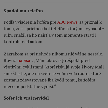
Spadol mu telefón
Podľa vyjadrenia šoféra pre
ABC News
, sa priznal k
tomu, že sa príčinou bol telefón, ktorý mu vypadol z
ruky, snažil sa ho nájsť a v tom momente stratil
kontrolu nad autom.
Zázrakom sa pri nehode nikomu nič vážne nestalo.
Rovira
napísal
: „Mám obrovský rešpekt pred
všetkými cyklistami, ktorí riskujú svoje životy. Mali
sme šťastie, ale na svete je veľmi veľa rodín, ktoré
zostanú zdevastované iba kvôli tomu, že šoféra
niečo nepodstatné vyruší.“
Šofér ich vraj nevidel