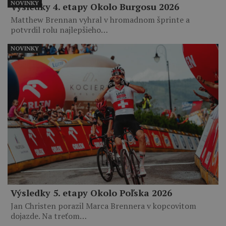
NOVINKY
Výsledky 4. etapy Okolo Burgosu 2026
Matthew Brennan vyhral v hromadnom šprinte a
potvrdil rolu najlepšieho…
NOVINKY
Výsledky 5. etapy Okolo Poľska 2026
Jan Christen porazil Marca Brennera v kopcovitom
dojazde. Na treťom…