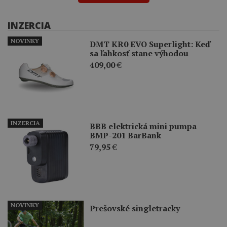
INZERCIA
NOVINKY
DMT KR0 EVO Superlight: Keď
sa ľahkosť stane výhodou
409,00
€
INZERCIA
BBB elektrická mini pumpa
BMP-201 BarBank
79,95
€
NOVINKY
Prešovské singletracky