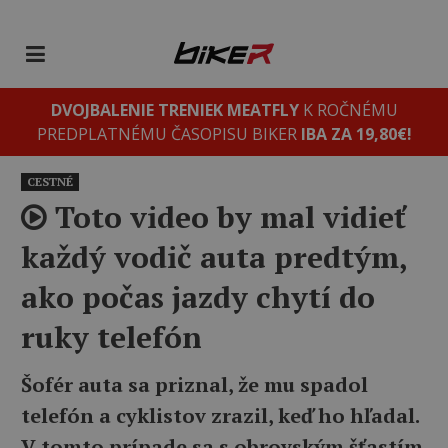
DVOJBALENIE TRENIEK MEATFLY
K ROČNÉMU
PREDPLATNÉMU ČASOPISU BIKER
IBA ZA 19,80€!
CESTNÉ
Toto video by mal vidieť
každý vodič auta predtým,
ako počas jazdy chytí do
ruky telefón
Šofér auta sa priznal, že mu spadol
telefón a cyklistov zrazil, keď ho hľadal.
V tomto prípade sa s obrovským šťastím