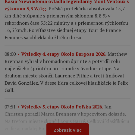
Kasia Niewiadoma ovládla legendárny Mont Ventoux s
Poľská pretekárka absolvovala 15,7
výkonom 5,3 W/kg.
km dlhé stúpanie s priemerným sklonom 8,8 % v
rekordnom čase 55:22 minúty a s priemernou rýchlosťou
16,5 km/h. Po víťazstve siedmej etapy Tour de France
Femmes sa obliekla do žltého dresu.
Matthew
08:00
Výsledky 4. etapy Okolo Burgosu 2026.
Brennan vyhral v hromadnom šprinte a potvrdil rolu
najlepšieho šprintéra po triumfe v úvodnej etape. Na
druhom mieste skončil Laurence Pithie a tretí finišoval
David González. V drese lídra celkovej klasifikácie je Felix
Gall.
Jan
07:51
Výsledky 5. etapy Okolo Poľska 2026.
Christen porazil Marca Brennera v kopcovitom dojazde.
Na treťom mieste skončil Louis Barré. Celkovú klasifikáciu
vedie aj naďalej Bart Lemmen.
Zobraziť viac