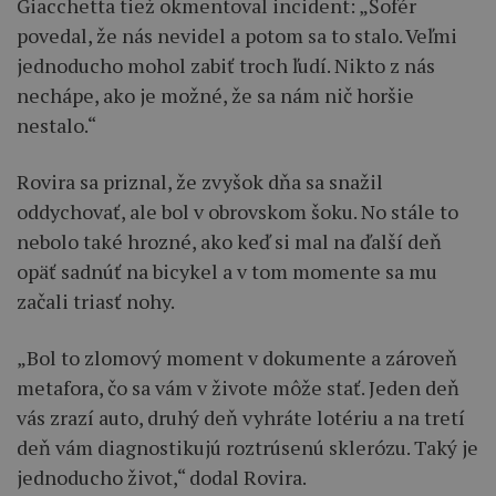
Giacchetta tiež okmentoval incident: „Šofér
povedal, že nás nevidel a potom sa to stalo. Veľmi
jednoducho mohol zabiť troch ľudí. Nikto z nás
nechápe, ako je možné, že sa nám nič horšie
nestalo.“
Rovira sa priznal, že zvyšok dňa sa snažil
oddychovať, ale bol v obrovskom šoku. No stále to
nebolo také hrozné, ako keď si mal na ďalší deň
opäť sadnúť na bicykel a v tom momente sa mu
začali triasť nohy.
„Bol to zlomový moment v dokumente a zároveň
metafora, čo sa vám v živote môže stať. Jeden deň
vás zrazí auto, druhý deň vyhráte lotériu a na tretí
deň vám diagnostikujú roztrúsenú sklerózu. Taký je
jednoducho život,“ dodal Rovira.