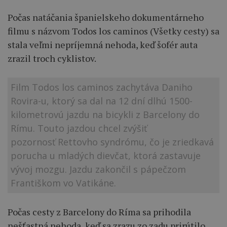
Počas natáčania španielskeho dokumentárneho
filmu s názvom Todos los caminos (Všetky cesty) sa
stala veľmi nepríjemná nehoda, keď šofér auta
zrazil troch cyklistov.
Film Todos los caminos zachytáva Daniho
Rovira-u, ktorý sa dal na 12 dní dlhú 1500-
kilometrovú jazdu na bicykli z Barcelony do
Rímu. Touto jazdou chcel zvýšiť
pozornosť Rettovho syndrómu, čo je zriedkavá
porucha u mladých dievčat, ktorá zastavuje
vývoj mozgu. Jazdu zakončil s pápečzom
Františkom vo Vatikáne.
Počas cesty z Barcelony do Ríma sa prihodila
nešťastná nehoda, keď sa zrazu zo zadu prirútilo