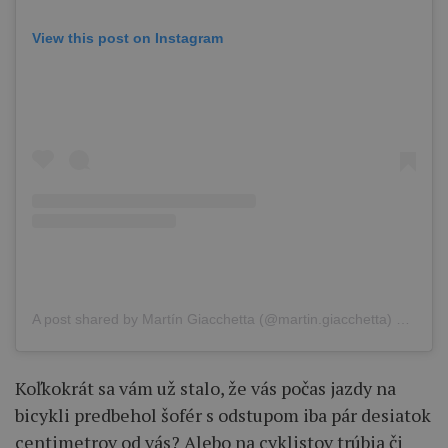
View this post on Instagram
A post shared by Martín Giacchetta (@martin.giacchetta)
on
Jan 
Koľkokrát sa vám už stalo, že vás počas jazdy na
bicykli predbehol šofér s odstupom iba pár desiatok
centimetrov od vás? Alebo na cyklistov trúbia či