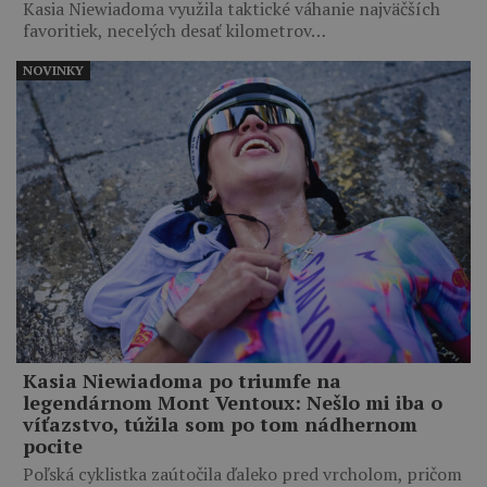
Kasia Niewiadoma využila taktické váhanie najväčších
favoritiek, necelých desať kilometrov…
NOVINKY
Kasia Niewiadoma po triumfe na
legendárnom Mont Ventoux: Nešlo mi iba o
víťazstvo, túžila som po tom nádhernom
pocite
Poľská cyklistka zaútočila ďaleko pred vrcholom, pričom