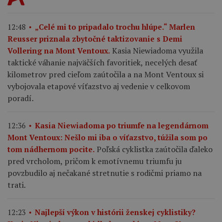
12:48
„Celé mi to pripadalo trochu hlúpe.“ Marlen
Reusser priznala zbytočné taktizovanie s Demi
Kasia Niewiadoma využila
Vollering na Mont Ventoux.
taktické váhanie najväčších favoritiek, necelých desať
kilometrov pred cieľom zaútočila a na Mont Ventoux si
vybojovala etapové víťazstvo aj vedenie v celkovom
poradí.
12:36
Kasia Niewiadoma po triumfe na legendárnom
Mont Ventoux: Nešlo mi iba o víťazstvo, túžila som po
Poľská cyklistka zaútočila ďaleko
tom nádhernom pocite.
pred vrcholom, pričom k emotívnemu triumfu ju
povzbudilo aj nečakané stretnutie s rodičmi priamo na
trati.
12:23
Najlepší výkon v histórii ženskej cyklistiky?