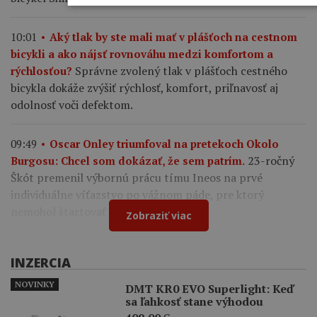
10:01
Aký tlak by ste mali mať v plášťoch na cestnom
bicykli a ako nájsť rovnováhu medzi komfortom a
Správne zvolený tlak v plášťoch cestného
rýchlosťou?
bicykla dokáže zvýšiť rýchlosť, komfort, priľnavosť aj
odolnosť voči defektom.
09:49
Oscar Onley triumfoval na pretekoch Okolo
23-ročný
Burgosu: Chcel som dokázať, že sem patrím.
Škót premenil výbornú prácu tímu Ineos na prvé
individuálne víťazstvo po vážnom páde, pre ktorý
nemohol štartovať na Tour de France.
Zobraziť viac
INZERCIA
NOVINKY
DMT KR0 EVO Superlight: Keď
sa ľahkosť stane výhodou