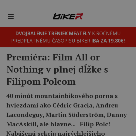
DVOJBALENIE TRENIEK MEATFLY
K ROČNÉMU
PREDPLATNÉMU ČASOPISU BIKER
IBA ZA 19,80€!
Premiéra: Film All or
Nothing v plnej dĺžke s
Filipom Polcom
40 minút mountainbikového porna s
hviezdami ako Cédric Gracia, Andreu
Lacondeguy, Martin Söderström, Danny
MacAskill, ale hlavne... Filip Polc!
Nabúšenú sekciu najrýchlejšieho