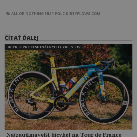
ALL OR NOTHING
FILIP POLC
DIRTYFLOWS.COM
ČÍTAŤ ĎALEJ
BICYKLE PROFESIONÁLNYCH CYKLISTOV
Najzaujímavejší bicykel na Tour de France