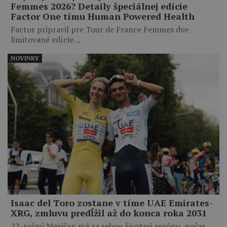
Femmes 2026? Detaily špeciálnej edície
Factor One tímu Human Powered Health
Factor pripravil pre Tour de France Femmes dve
limitované edície…
NOVINKY
Isaac del Toro zostane v tíme UAE Emirates-
XRG, zmluvu predĺžil až do konca roka 2031
22-ročný Mexičan má za sebou životnú sezónu, počas