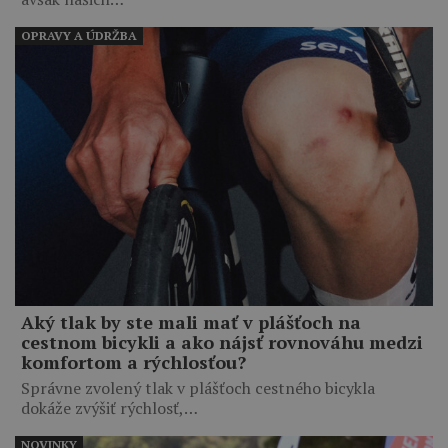
OPRAVY A ÚDRŽBA
Aký tlak by ste mali mať v plášťoch na
cestnom bicykli a ako nájsť rovnováhu medzi
komfortom a rýchlosťou?
Správne zvolený tlak v plášťoch cestného bicykla
dokáže zvýšiť rýchlosť,…
NOVINKY