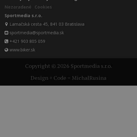
Nezaradené
Cookies
Sportmedia s.r.o.
Lamačská cesta 45, 841 03 Bratislava
sportmedia@sportmedia.sk
+421 903 805 059
www.biker.sk
Copyright © 2026 Sportmedia s.r.o.
Design + Code = MichalRusina