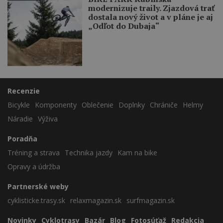
modernizuje traily. Zjazdová trať
dostala nový život a v pláne je aj
„Odľot do Dubaja“
Recenzie
Bicykle
Komponenty
Oblečenie
Doplnky
Chrániče
Helmy
Náradie
Výživa
Poradňa
Tréning a strava
Technika jazdy
Kam na bike
Opravy a údržba
Partnerské weby
cyklisticke.trasy.sk
relaxmagazin.sk
surfmagazin.sk
Novinky
Cyklotrasy
Bazár
Blog
Fotosúťaž
Redakcia