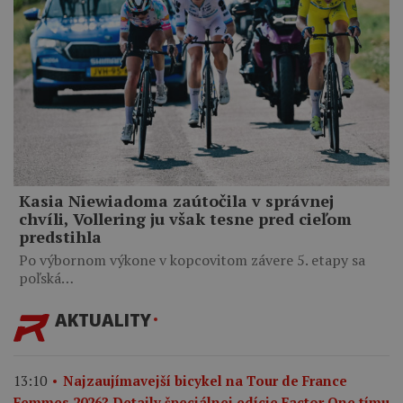
Kasia Niewiadoma zaútočila v správnej
chvíli, Vollering ju však tesne pred cieľom
predstihla
Po výbornom výkone v kopcovitom závere 5. etapy sa
poľská…
AKTUALITY
13:10
Najzaujímavejší bicykel na Tour de France
Femmes 2026? Detaily špeciálnej edície Factor One tímu