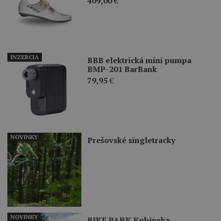
409,00
€
INZERCIA
BBB elektrická mini pumpa
BMP-201 BarBank
79,95
€
NOVINKY
Prešovské singletracky
NOVINKY
BIKE PARK Kubínska