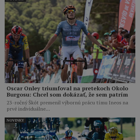
Oscar Onley triumfoval na pretekoch Okolo
Burgosu: Chcel som dokázať, že sem patrím
23-ročný Škót premenil výbornú prácu tímu Ineos na
prvé individuálne…
NOVINKY