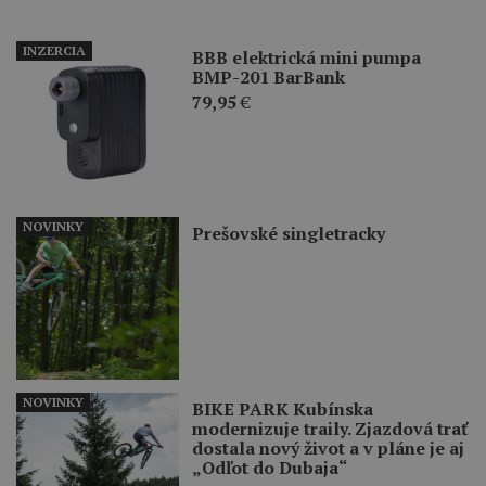
INZERCIA
BBB elektrická mini pumpa
BMP-201 BarBank
79,95
€
NOVINKY
Prešovské singletracky
NOVINKY
BIKE PARK Kubínska
modernizuje traily. Zjazdová trať
dostala nový život a v pláne je aj
„Odľot do Dubaja“