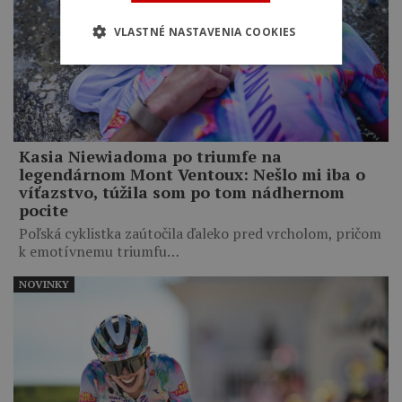
VLASTNÉ NASTAVENIA COOKIES
Kasia Niewiadoma po triumfe na
legendárnom Mont Ventoux: Nešlo mi iba o
víťazstvo, túžila som po tom nádhernom
pocite
Poľská cyklistka zaútočila ďaleko pred vrcholom, pričom
k emotívnemu triumfu…
NOVINKY