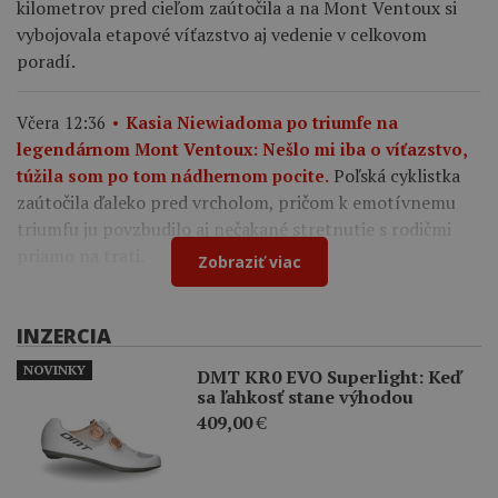
kilometrov pred cieľom zaútočila a na Mont Ventoux si
vybojovala etapové víťazstvo aj vedenie v celkovom
poradí.
Včera 12:36
Kasia Niewiadoma po triumfe na
legendárnom Mont Ventoux: Nešlo mi iba o víťazstvo,
Poľská cyklistka
túžila som po tom nádhernom pocite.
zaútočila ďaleko pred vrcholom, pričom k emotívnemu
triumfu ju povzbudilo aj nečakané stretnutie s rodičmi
priamo na trati.
Zobraziť viac
INZERCIA
NOVINKY
DMT KR0 EVO Superlight: Keď
sa ľahkosť stane výhodou
409,00
€