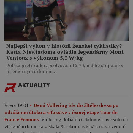
Najlepší výkon v histórii ženskej cyklistiky?
Kasia Niewiadoma ovládla legendárny Mont
Ventoux s výkonom 5,3 W/kg
Poľská pretekárka absolvovala 15,7 km dlhé stúpanie s
priemerným sklonom…
AKTUALITY
Včera 19:04
Demi Vollering ide do žltého dresu po
odvážnom útoku a víťazstve v ôsmej etape Tour de
Vollering dotiahla 6-kilometrové sólo do
France Femmes.
víťazného konca a získala 8-sekundový náskok vo vedení