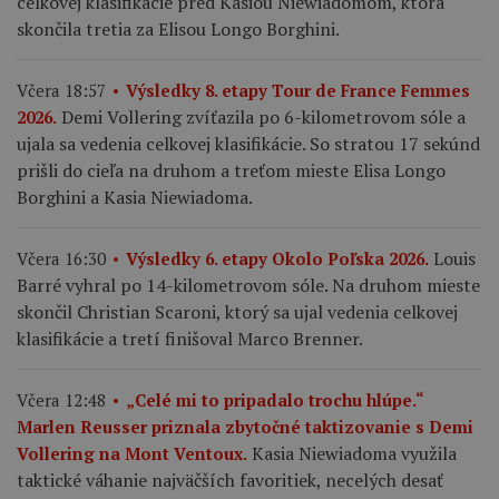
celkovej klasifikácie pred Kasiou Niewiadomom, ktorá
skončila tretia za Elisou Longo Borghini.
Včera 18:57
Výsledky 8. etapy Tour de France Femmes
Demi Vollering zvíťazila po 6-kilometrovom sóle a
2026.
ujala sa vedenia celkovej klasifikácie. So stratou 17 sekúnd
prišli do cieľa na druhom a treťom mieste Elisa Longo
Borghini a Kasia Niewiadoma.
Louis
Včera 16:30
Výsledky 6. etapy Okolo Poľska 2026.
Barré vyhral po 14-kilometrovom sóle. Na druhom mieste
skončil Christian Scaroni, ktorý sa ujal vedenia celkovej
klasifikácie a tretí finišoval Marco Brenner.
Včera 12:48
„Celé mi to pripadalo trochu hlúpe.“
Marlen Reusser priznala zbytočné taktizovanie s Demi
Kasia Niewiadoma využila
Vollering na Mont Ventoux.
taktické váhanie najväčších favoritiek, necelých desať