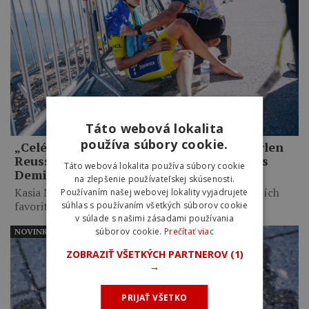
Táto webová lokalita
používa súbory cookie.
„Celé mi to pripadalo trochu hlúpe.“ Marlen
Reusser priznala zbytočné taktizovanie s
Táto webová lokalita používa súbory cookie
Demi Vollering na Mont Ventoux
na zlepšenie používateľskej skúsenosti.
Kasia Niewiadoma využila taktické váhanie najväčších
Používaním našej webovej lokality vyjadrujete
favoritiek, necelých desať kilometrov…
súhlas s používaním všetkých súborov cookie
v súlade s našimi zásadami používania
súborov cookie.
Prečítať viac
NOVINKY
ZOBRAZIŤ VŠETKÝCH PARTNEROV
(1)
→
PRIJAŤ VŠETKO