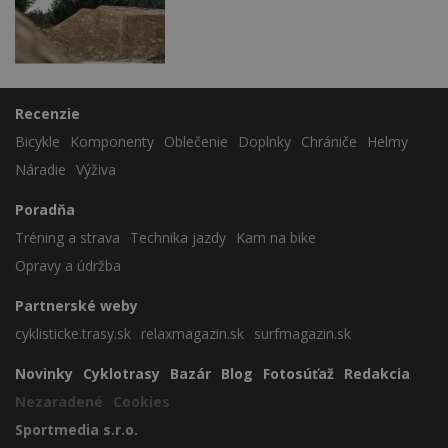
Recenzie
Bicykle
Komponenty
Oblečenie
Doplnky
Chrániče
Helmy
Náradie
Výživa
Poradňa
Tréning a strava
Technika jazdy
Kam na bike
Opravy a údržba
Partnerské weby
cyklisticke.trasy.sk
relaxmagazin.sk
surfmagazin.sk
Novinky
Cyklotrasy
Bazár
Blog
Fotosúťaž
Redakcia
Nezaradené
Cookies
Sportmedia s.r.o.