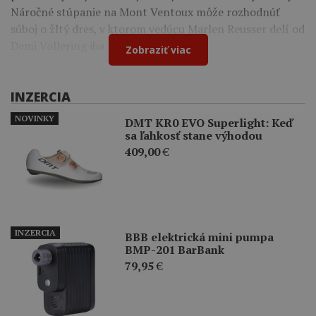
Náročné stúpanie na Mont Ventoux môže rozhodnúť
súboj o žltý dres, v ktorom vedúcu Marlen Reusser delí od
Demi Vollering iba 12 sekúnd.
Zobraziť viac
INZERCIA
NOVINKY
DMT KR0 EVO Superlight: Keď
sa ľahkosť stane výhodou
409,00
€
INZERCIA
BBB elektrická mini pumpa
BMP-201 BarBank
79,95
€