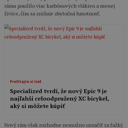
rámu použilo viac karbónových vlákien a menej
živice, čím sa znižuje zbytočná hmotnosť.
Prečítajte si tiež
Specialized tvrdí, že nový Epic 9 je
najľahší celoodpružený XC bicykel,
aký si môžete kúpiť
Nový rám však rozhodne nemožno označiť za ťažký.