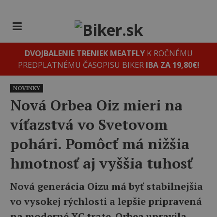
DVOJBALENIE TRENIEK MEATFLY
K ROČNÉMU
PREDPLATNÉMU ČASOPISU BIKER
IBA ZA 19,80€!
NOVINKY
Nová Orbea Oiz mieri na
víťazstvá vo Svetovom
pohári. Pomôcť má nižšia
hmotnosť aj vyššia tuhosť
Nová generácia Oizu má byť stabilnejšia
vo vysokej rýchlosti a lepšie pripravená
na moderné XC trate. Orbea upravila