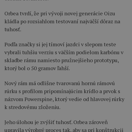
Orbea tvrdí, že pri vývoji novej generácie Oizu
kládla po rozsiahlom testovaní najväčší dôraz na
tuhosť.
Podľa značky si jej tímoví jazdci v slepom teste
vybrali tuhšiu verziu s väčším podielom karbónu v
skladbe rámu namiesto pružnejšieho prototypu,
ktorý bol o 50 gramov ľahší.
Nový rám má odlišne tvarovanú hornú rámovú
rúrku s profilom pripomínajúcim krídlo a prvok s
názvom Powerspine, ktorý vedie od hlavovej rúrky
k stredovému zloženiu.
Jeho úlohou je zvýšiť tuhosť. Orbea zároveň
upravila výrobný proces tak, aby sa pri konštrukcii