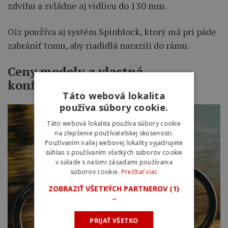
zdvihu a zvládne aj vidlicu do 130 mm.
Oiz používa aj systém Spinblock, ktorý má pri páde
zabrániť tomu, aby riadidlá narazili do rámu.
Ceny modely a vlastná
konfigurácia
Táto webová lokalita
používa súbory cookie.
Táto webová lokalita používa súbory cookie
na zlepšenie používateľskej skúsenosti.
Používaním našej webovej lokality vyjadrujete
súhlas s používaním všetkých súborov cookie
v súlade s našimi zásadami používania
súborov cookie.
Prečítať viac
ZOBRAZIŤ VŠETKÝCH PARTNEROV
(1)
→
PRIJAŤ VŠETKO