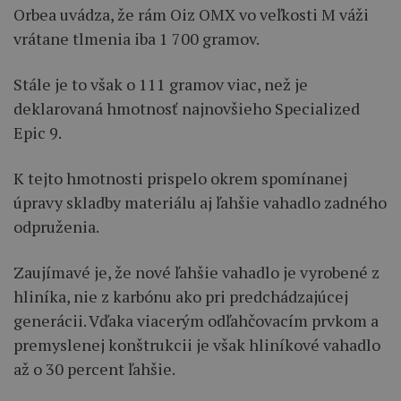
Orbea uvádza, že rám Oiz OMX vo veľkosti M váži
vrátane tlmenia iba 1 700 gramov.
Stále je to však o 111 gramov viac, než je
deklarovaná hmotnosť najnovšieho Specialized
Epic 9.
K tejto hmotnosti prispelo okrem spomínanej
úpravy skladby materiálu aj ľahšie vahadlo zadného
odpruženia.
Zaujímavé je, že nové ľahšie vahadlo je vyrobené z
hliníka, nie z karbónu ako pri predchádzajúcej
generácii. Vďaka viacerým odľahčovacím prvkom a
premyslenej konštrukcii je však hliníkové vahadlo
až o 30 percent ľahšie.