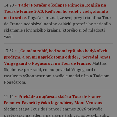
14:20
Tadej Pogačar o kolapse Primoža Rogliča na
Tour de France 2020: Keď som ho videl v cieli, zlomilo
Pogačar priznal, že svoj prvý triumf na Tour
mi to srdce.
de France nedokázal naplno osláviť, pretože ho zatienilo
sklamanie slovinského krajana, ktorého si od mladosti
vážil.
13:37
„Čo mám robiť, keď som lepší ako kedykoľvek
predtým, a on mi napriek tomu odíde?,“ povedal Jonas
Mattias
Vingegaard o Pogačarovi na Tour de France.
Skjelmose prezradil, čo mu povedal Vingegaard o
rastúcom výkonnostnom rozdiele medzi ním a Tadejom
Pogačarom.
11:16
Prichádza najťažšia skúška Tour de France
Femmes. Favoritky čaká legendárny Mont Ventoux.
Siedma etapa Tour de France Femmes 2026 privedie
pretekárky na jeden z najslávnejších vrcholov cyklistiky.