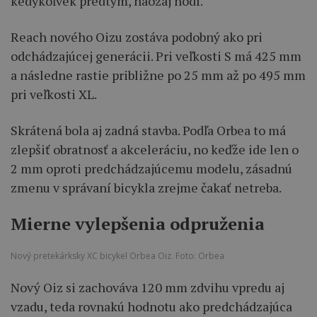
kedykoľvek predtým, naozaj hodí.
Reach nového Oizu zostáva podobný ako pri
odchádzajúcej generácii. Pri veľkosti S má 425 mm
a následne rastie približne po 25 mm až po 495 mm
pri veľkosti XL.
Skrátená bola aj zadná stavba. Podľa Orbea to má
zlepšiť obratnosť a akceleráciu, no keďže ide len o
2 mm oproti predchádzajúcemu modelu, zásadnú
zmenu v správaní bicykla zrejme čakať netreba.
Mierne vylepšenia odpruženia
Nový pretekárksky XC bicykel Orbea Oiz. Foto: Orbea
Nový Oiz si zachováva 120 mm zdvihu vpredu aj
vzadu, teda rovnakú hodnotu ako predchádzajúca