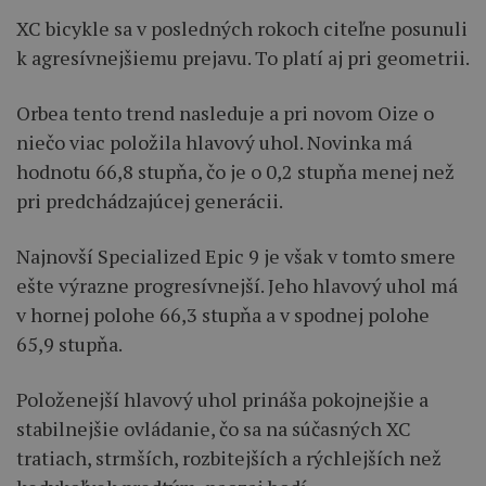
XC bicykle sa v posledných rokoch citeľne posunuli
k agresívnejšiemu prejavu. To platí aj pri geometrii.
Orbea tento trend nasleduje a pri novom Oize o
niečo viac položila hlavový uhol. Novinka má
hodnotu 66,8 stupňa, čo je o 0,2 stupňa menej než
pri predchádzajúcej generácii.
Najnovší Specialized Epic 9 je však v tomto smere
ešte výrazne progresívnejší. Jeho hlavový uhol má
v hornej polohe 66,3 stupňa a v spodnej polohe
65,9 stupňa.
Položenejší hlavový uhol prináša pokojnejšie a
stabilnejšie ovládanie, čo sa na súčasných XC
tratiach, strmších, rozbitejších a rýchlejších než