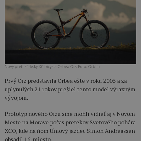
Nový pretekárksky XC bicykel Orbea Oiz. Foto: Orbea
Prvý Oiz predstavila Orbea ešte v roku 2005 a za
uplynulých 21 rokov prešiel tento model výrazným
vývojom.
Prototyp nového Oizu sme mohli vidieť aj v Novom
Meste na Morave počas pretekov Svetového pohára
XCO, kde na ňom tímový jazdec Simon Andreassen
obsadil 16. miesto.