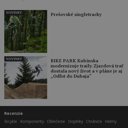
NOVINKY
Prešovské singletracky
NOVINKY
BIKE PARK Kubínska
modernizuje traily. Zjazdová trať
dostala nový život a v pláne je aj
„Odľot do Dubaja“
Recenzie
Bicykle
Komponenty
Oblečenie
Doplnky
Chrániče
Helmy