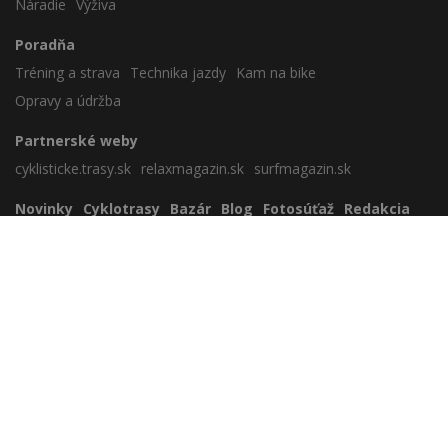
Náradie
Výživa
Poradňa
Tréning a strava
Technika jazdy
Kam na bike
Opravy a údržba
Partnerské weby
cyklisticke.trasy.sk
relaxmagazin.sk
surfmagazin.sk
Novinky
Cyklotrasy
Bazár
Blog
Fotosúťaž
Redakcia
Zavrieť reklamu
Nezaradené
Cookies
Sportmedia s.r.o.
Lamačská cesta 45, 841 03 Bratislava
sportmedia@sportmedia.sk
+421 903 805 059
www.biker.sk
Copyright © 2026 Sportmedia s.r.o.