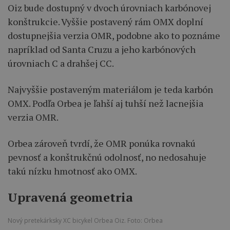
Oiz bude dostupný v dvoch úrovniach karbónovej
konštrukcie. Vyššie postavený rám OMX doplní
dostupnejšia verzia OMR, podobne ako to poznáme
napríklad od Santa Cruzu a jeho karbónových
úrovniach C a drahšej CC.
Najvyššie postaveným materiálom je teda karbón
OMX. Podľa Orbea je ľahší aj tuhší než lacnejšia
verzia OMR.
Orbea zároveň tvrdí, že OMR ponúka rovnakú
pevnosť a konštrukčnú odolnosť, no nedosahuje
takú nízku hmotnosť ako OMX.
Upravená geometria
Nový pretekárksky XC bicykel Orbea Oiz. Foto: Orbea