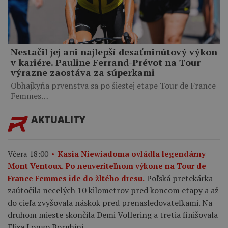
Nestačil jej ani najlepší desaťminútový výkon
v kariére. Pauline Ferrand-Prévot na Tour
výrazne zaostáva za súperkami
Obhajkyňa prvenstva sa po šiestej etape Tour de France
Femmes…
AKTUALITY
Včera 18:00
Kasia Niewiadoma ovládla legendárny
Mont Ventoux. Po neuveriteľnom výkone na Tour de
Poľská pretekárka
France Femmes ide do žltého dresu.
zaútočila necelých 10 kilometrov pred koncom etapy a až
do cieľa zvyšovala náskok pred prenasledovateľkami. Na
druhom mieste skončila Demi Vollering a tretia finišovala
Elisa Longo Borghini.