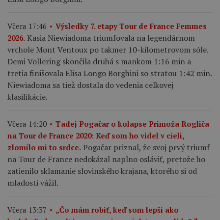
Včera 17:46
Výsledky 7. etapy Tour de France Femmes
Kasia Niewiadoma triumfovala na legendárnom
2026.
vrchole Mont Ventoux po takmer 10-kilometrovom sóle.
Demi Vollering skončila druhá s mankom 1:16 min a
tretia finišovala Elisa Longo Borghini so stratou 1:42 min.
Niewiadoma sa tiež dostala do vedenia celkovej
klasifikácie.
Včera 14:20
Tadej Pogačar o kolapse Primoža Rogliča
na Tour de France 2020: Keď som ho videl v cieli,
Pogačar priznal, že svoj prvý triumf
zlomilo mi to srdce.
na Tour de France nedokázal naplno osláviť, pretože ho
zatienilo sklamanie slovinského krajana, ktorého si od
mladosti vážil.
Včera 13:37
„Čo mám robiť, keď som lepší ako