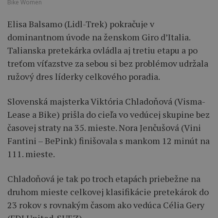
Bike Women
Elisa Balsamo (Lidl-Trek) pokračuje v
dominantnom úvode na ženskom Giro d’Italia.
Talianska pretekárka ovládla aj tretiu etapu a po
treťom víťazstve za sebou si bez problémov udržala
ružový dres líderky celkového poradia.
Slovenská majsterka Viktória Chladoňová (Visma-
Lease a Bike) prišla do cieľa vo vedúcej skupine bez
časovej straty na 35. mieste. Nora Jenčušová (Vini
Fantini – BePink) finišovala s mankom 12 minút na
111. mieste.
Chladoňová je tak po troch etapách priebežne na
druhom mieste celkovej klasifikácie pretekárok do
23 rokov s rovnakým časom ako vedúca Célia Gery
(FDJ United-SUEZ).