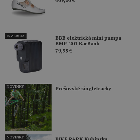
INZERCIA
BBB elektrická mini pumpa
BMP-201 BarBank
79,95
€
NOVINKY
Prešovské singletracky
NOVINKY
BIKE PARK Kubínska