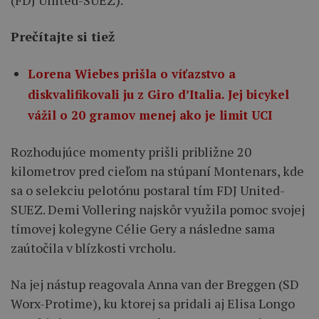
Prečítajte si tiež
Lorena Wiebes prišla o víťazstvo a
diskvalifikovali ju z Giro d’Italia. Jej bicykel
vážil o 20 gramov menej ako je limit UCI
Rozhodujúce momenty prišli približne 20
kilometrov pred cieľom na stúpaní Montenars, kde
sa o selekciu pelotónu postaral tím FDJ United-
SUEZ. Demi Vollering najskôr využila pomoc svojej
tímovej kolegyne Célie Gery a následne sama
zaútočila v blízkosti vrcholu.
Na jej nástup reagovala Anna van der Breggen (SD
Worx-Protime), ku ktorej sa pridali aj Elisa Longo