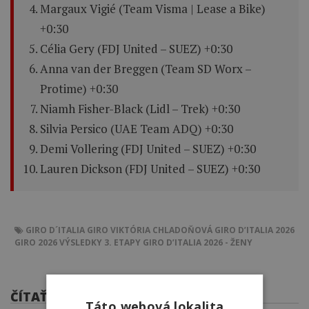
Margaux Vigié (Team Visma | Lease a Bike)
+0:30
Célia Gery (FDJ United – SUEZ) +0:30
Anna van der Breggen (Team SD Worx –
Protime) +0:30
Niamh Fisher-Black (Lidl – Trek) +0:30
Silvia Persico (UAE Team ADQ) +0:30
Demi Vollering (FDJ United – SUEZ) +0:30
Lauren Dickson (FDJ United – SUEZ) +0:30
GIRO D´ITALIA
GIRO
VIKTÓRIA CHLADOŇOVÁ
GIRO D’ITALIA 2026
GIRO 2026
VÝSLEDKY 3. ETAPY GIRO D’ITALIA 2026 - ŽENY
ČÍTAŤ ĎALEJ
Táto webová lokalita