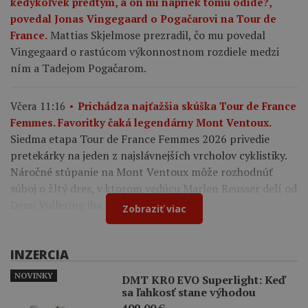
kedykoľvek predtým, a on mi napriek tomu odíde?,“
povedal Jonas Vingegaard o Pogačarovi na Tour de
Mattias Skjelmose prezradil, čo mu povedal
France.
Vingegaard o rastúcom výkonnostnom rozdiele medzi
ním a Tadejom Pogačarom.
Včera 11:16
Prichádza najťažšia skúška Tour de France
Femmes. Favoritky čaká legendárny Mont Ventoux.
Siedma etapa Tour de France Femmes 2026 privedie
pretekárky na jeden z najslávnejších vrcholov cyklistiky.
Náročné stúpanie na Mont Ventoux môže rozhodnúť
súboj o žltý dres, v ktorom vedúcu Marlen Reusser delí od
Demi Vollering iba 12 sekúnd.
Zobraziť viac
INZERCIA
NOVINKY
DMT KR0 EVO Superlight: Keď
sa ľahkosť stane výhodou
409,00
€