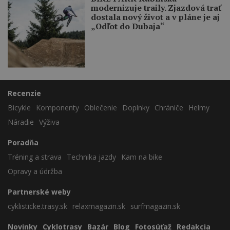
modernizuje traily. Zjazdová trať
dostala nový život a v pláne je aj
„Odľot do Dubaja“
Recenzie
Bicykle
Komponenty
Oblečenie
Doplnky
Chrániče
Helmy
Náradie
Výživa
Poradňa
Tréning a strava
Technika jazdy
Kam na bike
Opravy a údržba
Partnerské weby
cyklisticke.trasy.sk
relaxmagazin.sk
surfmagazin.sk
Novinky
Cyklotrasy
Bazár
Blog
Fotosúťaž
Redakcia