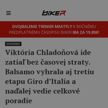
DVOJBALENIE TRENIEK MEATFLY
K ROČNÉMU
PREDPLATNÉMU ČASOPISU BIKER
IBA ZA 19,80€!
NOVINKY
Viktória Chladoňová ide
zatiaľ bez časovej straty.
Balsamo vyhrala aj tretiu
etapu Giro d’Italia a
naďalej vedie celkové
poradie