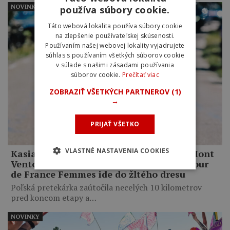
NOVINKY
používa súbory cookie.
Táto webová lokalita používa súbory cookie
na zlepšenie používateľskej skúsenosti.
Používaním našej webovej lokality vyjadrujete
súhlas s používaním všetkých súborov cookie
v súlade s našimi zásadami používania
súborov cookie.
Prečítať viac
ZOBRAZIŤ VŠETKÝCH PARTNEROV
(1)
→
PRIJAŤ VŠETKO
VLASTNÉ NASTAVENIA COOKIES
Kasia Niewiadoma ovládla legendárny Mont
Ventoux. Po neuveriteľnom výkone na Tour
de France Femmes ide do žltého dresu
Poľská pretekárka zaútočila necelých 10 kilometrov
pred koncom etapy a…
NOVINKY