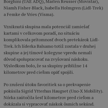
Borghini (UAE ADQ), Marlen Reusser (Movistar),
Niamh Fisher-Black, Isabella Holmgren (Lidl-Trek)
a Femke de Vries (Visma).
Vzniknutá skupina mala potenciál zamiešať
kartami v celkovom poradí, no situáciu
komplikovala prítomnosť dvoch pretekárok Lidl-
Trek. Ich líderka Balsamo totiž zostala v druhej
skupine a jej tímové kolegyne vpredu nemali
dôvod spolupracovať na zvyšovaní náskoku.
Výsledkom bolo, že sa skupiny približne 14
kilometrov pred cieľom opäť spojili.
Po zrušení útoku favoritiek sa o prekvapenie
pokúsila Sigrid Ytterhus Haugset (Uno-X Mobility).
Nórka zaútočila šesť kilometrov pred cieľom a
dokázala si vypracovať náskok ôsmich sekúnd.