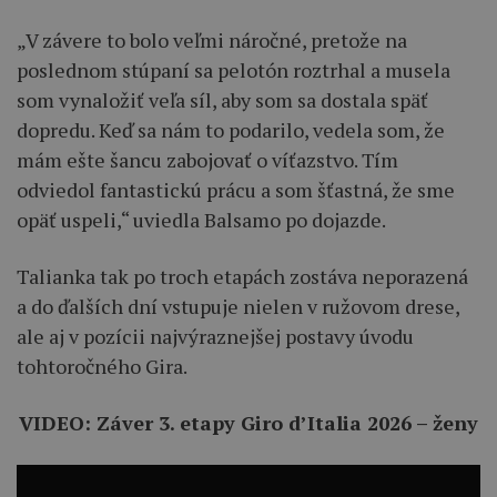
„V závere to bolo veľmi náročné, pretože na
poslednom stúpaní sa pelotón roztrhal a musela
som vynaložiť veľa síl, aby som sa dostala späť
dopredu. Keď sa nám to podarilo, vedela som, že
mám ešte šancu zabojovať o víťazstvo. Tím
odviedol fantastickú prácu a som šťastná, že sme
opäť uspeli,“ uviedla Balsamo po dojazde.
Talianka tak po troch etapách zostáva neporazená
a do ďalších dní vstupuje nielen v ružovom drese,
ale aj v pozícii najvýraznejšej postavy úvodu
tohtoročného Gira.
VIDEO: Záver 3. etapy Giro d’Italia 2026 – ženy