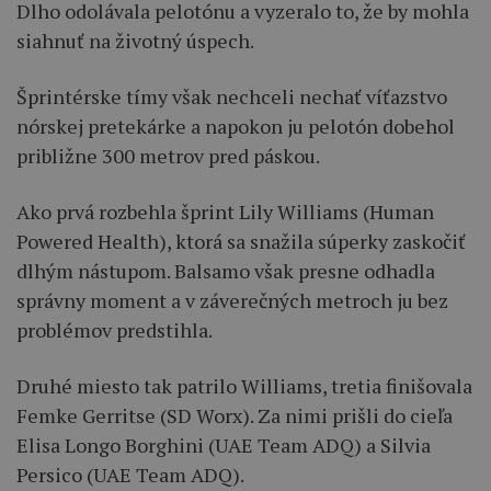
Dlho odolávala pelotónu a vyzeralo to, že by mohla
siahnuť na životný úspech.
Šprintérske tímy však nechceli nechať víťazstvo
nórskej pretekárke a napokon ju pelotón dobehol
približne 300 metrov pred páskou.
Ako prvá rozbehla šprint Lily Williams (Human
Powered Health), ktorá sa snažila súperky zaskočiť
dlhým nástupom. Balsamo však presne odhadla
správny moment a v záverečných metroch ju bez
problémov predstihla.
Druhé miesto tak patrilo Williams, tretia finišovala
Femke Gerritse (SD Worx). Za nimi prišli do cieľa
Elisa Longo Borghini (UAE Team ADQ) a Silvia
Persico (UAE Team ADQ).