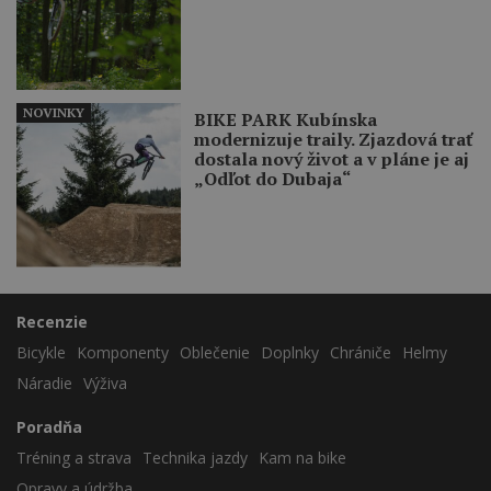
NOVINKY
BIKE PARK Kubínska
modernizuje traily. Zjazdová trať
dostala nový život a v pláne je aj
„Odľot do Dubaja“
Recenzie
Bicykle
Komponenty
Oblečenie
Doplnky
Chrániče
Helmy
Náradie
Výživa
Poradňa
Tréning a strava
Technika jazdy
Kam na bike
Opravy a údržba