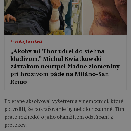
Prečítajte si tiež
„Akoby mi Thor udrel do stehna
kladivom.“ Michal Kwiatkowski
zázrakom neutrpel žiadne zlomeniny
pri hrozivom páde na Miláno-San
Remo
Po etape absolvoval vyšetrenia v nemocnici, ktoré
potvrdili, že pokračovanie by nebolo rozumné. Tím
preto rozhodol o jeho okamžitom odstúpení z
pretekov.