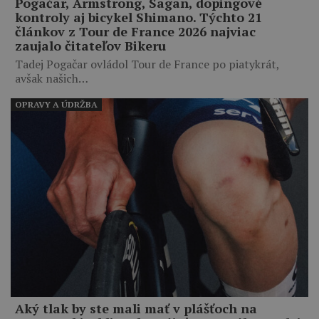
Pogačar, Armstrong, Sagan, dopingové
kontroly aj bicykel Shimano. Týchto 21
článkov z Tour de France 2026 najviac
zaujalo čitateľov Bikeru
Tadej Pogačar ovládol Tour de France po piatykrát,
avšak našich…
OPRAVY A ÚDRŽBA
Aký tlak by ste mali mať v plášťoch na