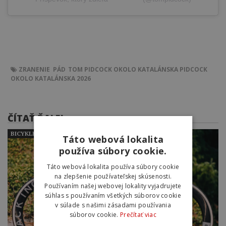
ZRANENIE
PÁD
TOM PIDCOCK
OKOLO KATALÁNSKA
PIDCOCK
OKOLO KATALÁNSKA 2026
ČÍTAŤ ĎALEJ
BICYKLE PROFESIONÁLNYCH CYKLISTOV
Táto webová lokalita
používa súbory cookie.
Táto webová lokalita používa súbory cookie
na zlepšenie používateľskej skúsenosti.
Používaním našej webovej lokality vyjadrujete
súhlas s používaním všetkých súborov cookie
v súlade s našimi zásadami používania
súborov cookie.
Prečítať viac