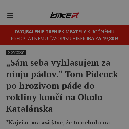
DVOJBALENIE TRENIEK MEATFLY
K ROČNÉMU
PREDPLATNÉMU ČASOPISU BIKER
IBA ZA 19,80€!
NOVINKY
„Sám seba vyhlasujem za
ninju pádov.“ Tom Pidcock
po hrozivom páde do
rokliny končí na Okolo
Katalánska
"Najviac ma asi štve, že to nebolo na