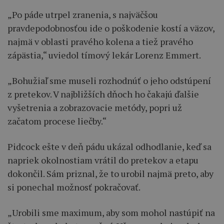
„Po páde utrpel zranenia, s najväčšou
pravdepodobnosťou ide o poškodenie kostí a väzov,
najmä v oblasti pravého kolena a tiež pravého
zápästia,“ uviedol tímový lekár Lorenz Emmert.
„Bohužiaľ sme museli rozhodnúť o jeho odstúpení
z pretekov. V najbližších dňoch ho čakajú ďalšie
vyšetrenia a zobrazovacie metódy, popri už
začatom procese liečby.“
Pidcock ešte v deň pádu ukázal odhodlanie, keď sa
napriek okolnostiam vrátil do pretekov a etapu
dokončil. Sám priznal, že to urobil najmä preto, aby
si ponechal možnosť pokračovať.
„Urobili sme maximum, aby som mohol nastúpiť na