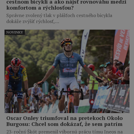
cestnom bicykli a ako nájsť rovnováhu medzi
komfortom a rýchlosťou?
Správne zvolený tlak v plášťoch cestného bicykla
dokáže zvýšiť rýchlosť,…
NOVINKY
Oscar Onley triumfoval na pretekoch Okolo
Burgosu: Chcel som dokázať, že sem patrím
23-ročný Škót premenil výbornú prácu tímu Ineos na