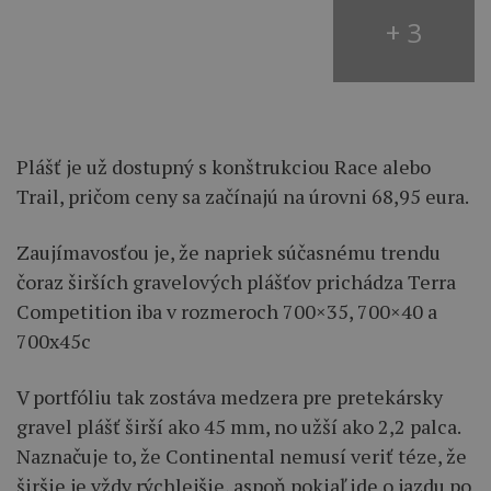
+ 3
Plášť je už dostupný s konštrukciou Race alebo
Trail, pričom ceny sa začínajú na úrovni 68,95 eura.
Zaujímavosťou je, že napriek súčasnému trendu
čoraz širších gravelových plášťov prichádza Terra
Competition iba v rozmeroch 700×35, 700×40 a
700x45c
V portfóliu tak zostáva medzera pre pretekársky
gravel plášť širší ako 45 mm, no užší ako 2,2 palca.
Naznačuje to, že Continental nemusí veriť téze, že
širšie je vždy rýchlejšie, aspoň pokiaľ ide o jazdu po