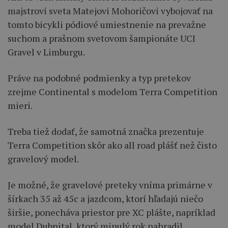
majstrovi sveta Matejovi Mohoričovi vybojovať na
tomto bicykli pódiové umiestnenie na prevažne
suchom a prašnom svetovom šampionáte UCI
Gravel v Limburgu.
Práve na podobné podmienky a typ pretekov
zrejme Continental s modelom Terra Competition
mieri.
Treba tiež dodať, že samotná značka prezentuje
Terra Competition skôr ako all road plášť než čisto
gravelový model.
Je možné, že gravelové preteky vníma primárne v
šírkach 35 až 45c a jazdcom, ktorí hľadajú niečo
širšie, ponecháva priestor pre XC plášte, napríklad
model Dubnital, ktorý minulý rok nahradil