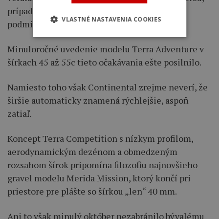
prípadne s agresívnejším dezénom pre rôzne
VLASTNÉ NASTAVENIA COOKIES
podmienky.
Minuloročné uvedenie modelu Terra Adventure v
šírkach 45 až 55c tieto očakávania ešte posilnilo.
Namiesto toho však Continental zrejme neverí, že
širšie automaticky znamená rýchlejšie, aspoň
zatiaľ.
Koncept Terra Competition s nízkym profilom,
aerodynamickým dezénom a obmedzeným
rozsahom šírok pripomína filozofiu najnovšieho
gravel modelu Merida Mission, ktorý končí pri
priestore pre plášte so šírkou „len“ 40 mm.
Ani to však minulý október nezabránilo bývalému