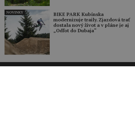
NOVINKY
BIKE PARK Kubínska
modernizuje traily. Zjazdová trať
dostala nový život a v pláne je aj
„Odľot do Dubaja“
Recenzie
Zavrieť reklamu
Bicykle
Komponenty
Oblečenie
Doplnky
Chrániče
Helmy
Náradie
Výživa
Poradňa
Tréning a strava
Technika jazdy
Kam na bike
Opravy a údržba
Partnerské weby