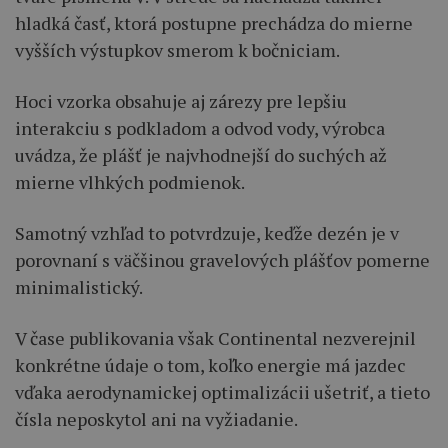
hladká časť, ktorá postupne prechádza do mierne
vyšších výstupkov smerom k bočniciam.
Hoci vzorka obsahuje aj zárezy pre lepšiu
interakciu s podkladom a odvod vody, výrobca
uvádza, že plášť je najvhodnejší do suchých až
mierne vlhkých podmienok.
Samotný vzhľad to potvrdzuje, keďže dezén je v
porovnaní s väčšinou gravelových plášťov pomerne
minimalistický.
V čase publikovania však Continental nezverejnil
konkrétne údaje o tom, koľko energie má jazdec
vďaka aerodynamickej optimalizácii ušetriť, a tieto
čísla neposkytol ani na vyžiadanie.