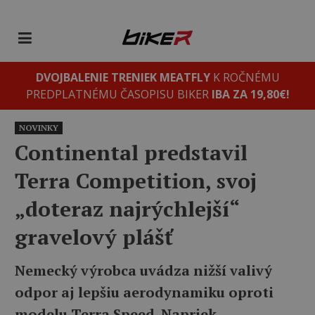
DVOJBALENIE TRENIEK MEATFLY
K ROČNÉMU
PREDPLATNÉMU ČASOPISU BIKER
IBA ZA 19,80€!
NOVINKY
Continental predstavil
Terra Competition, svoj
„doteraz najrýchlejší“
gravelový plášť
Nemecký výrobca uvádza nižší valivý
odpor aj lepšiu aerodynamiku oproti
modelu Terra Speed. Napriek