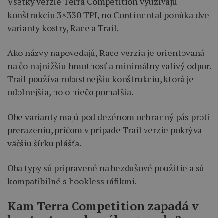
Všetky verzie Terra Competition využívajú
konštrukciu 3×330 TPI, no Continental ponúka dve
varianty kostry, Race a Trail.
Ako názvy napovedajú, Race verzia je orientovaná
na čo najnižšiu hmotnosť a minimálny valivý odpor.
Trail používa robustnejšiu konštrukciu, ktorá je
odolnejšia, no o niečo pomalšia.
Obe varianty majú pod dezénom ochranný pás proti
prerazeniu, pričom v prípade Trail verzie pokrýva
väčšiu šírku plášťa.
Oba typy sú pripravené na bezdušové použitie a sú
kompatibilné s hookless ráfikmi.
Kam Terra Competition zapadá v