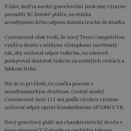
V čase, keď sa medzi gravelovými jazdcami výrazne
presadili XC horské plášte, sa otázka
aerodynamického odporu dostala trochu do úzadia.
Continental však tvrdí, že nový Terra Competition
využíva dezén s nízkymi výstupkami navrhnutý
tak, aby znižoval odpor vzduchu, no zároveň
poskytoval dostatok trakcie na rozbitých cestách a
ľahkom štrku.
Nie je to prvýkrát, čo značka pracuje s
aerodynamickým dezénom. Cestný model
Continental Aero 111 má podľa výrobcu výrazne
znižovať odpor oproti štandardnému GP5000 S TR.
Nový gravelový plášť má charakteristický dezén v
tvare písmena V. V strede sa nachádza takmer