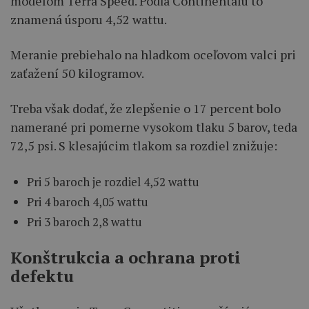
modelom Terra Speed. Podľa Continentalu to
znamená úsporu 4,52 wattu.
Meranie prebiehalo na hladkom oceľovom valci pri
zaťažení 50 kilogramov.
Treba však dodať, že zlepšenie o 17 percent bolo
namerané pri pomerne vysokom tlaku 5 barov, teda
72,5 psi. S klesajúcim tlakom sa rozdiel znižuje:
Pri 5 baroch je rozdiel 4,52 wattu
Pri 4 baroch 4,05 wattu
Pri 3 baroch 2,8 wattu
Konštrukcia a ochrana proti
defektu