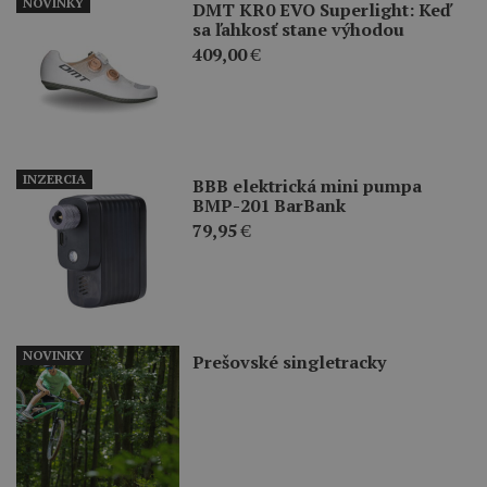
NOVINKY
DMT KR0 EVO Superlight: Keď
sa ľahkosť stane výhodou
409,00
€
INZERCIA
BBB elektrická mini pumpa
BMP-201 BarBank
79,95
€
NOVINKY
Prešovské singletracky