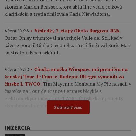
skončila Marlen Reusser, ktorá aktuálne vedie celkovú
klasifikáciu a tretia finišovala Kasia Niewiadoma.
Včera 17:36
Výsledky 2. etapy Okolo Burgosu 2026.
Oscar Onley triumfoval na vrchole Valle del Sol, keď v
závere porazil Giulia Cicconeho. Tretí finišoval Enric Mas
so stratou dvoch sekúnd.
Včera 17:22
Čínska značka Winspace má premiéru na
ženskej Tour de France. Radenie Ultegra vymenili za
Tím Mayenne Monbana My Pie nasadil v
čínske L-TWOO.
časovke na Tour de France Femmes bicykle s
elektronickým radením L-TWOO. Čínske komponenty
skombinoval s dielmi Shimano a Cybrei.
Zobraziť viac
INZERCIA