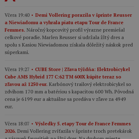
Včera 19:40
Demi Vollering porazila v šprinte Reusser
a Niewiadomu a vyhrala piatu etapu Tour de France
Náročný kopcovitý profil výrazne premiešal
Femmes.
celkové poradie. Marlen Reusser si udržala žltý dres a
spolu s Kasiou Niewiadomou získala dôležitý náskok pred
súperkami.
Včera 19:27
CUBE Store | Zľava týždňa: Elektrobicykel
Cube AMS Hybrid 177 C:62 TM 600X kúpite teraz so
Karbónový trailový elektrobicykel so
zľavou až 1250 eur.
zdvihom 170 mm a batériou s kapacitou 600 Wh. Pôvodná
cena je 6199 eur a aktuálne sa predáva v zľave za 4949
eur.
Včera 18:07
Výsledky 5. etapy Tour de France Femmes
Demi Vollering zvíťazila v šprinte troch pretekárok
2026.
a zároveň favoritiek na žltý dres. Na druhom mieste