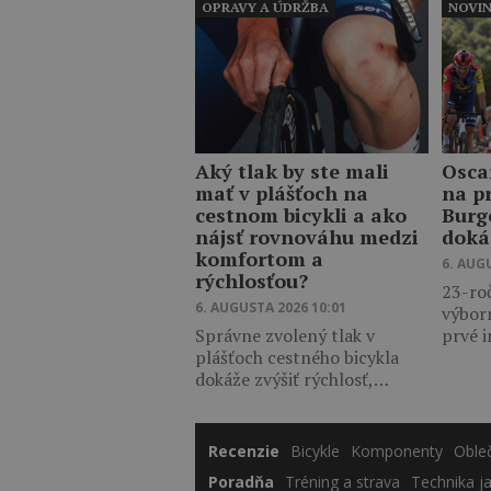
OPRAVY A ÚDRŽBA
NOVI
Aký tlak by ste mali
Osca
mať v plášťoch na
na p
cestnom bicykli a ako
Burg
nájsť rovnováhu medzi
doká
komfortom a
6. AUG
rýchlosťou?
23-ro
6. AUGUSTA 2026 10:01
výbor
Správne zvolený tlak v
prvé 
plášťoch cestného bicykla
dokáže zvýšiť rýchlosť,…
Recenzie
Bicykle
Komponenty
Oble
Poradňa
Tréning a strava
Technika j