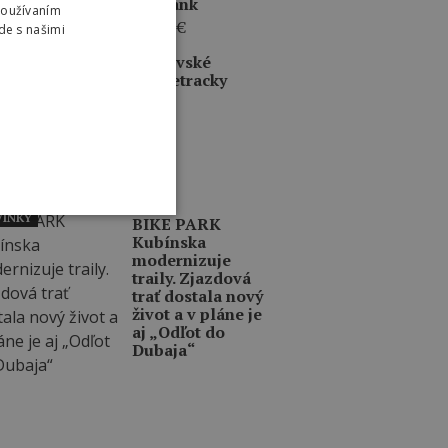
BarBank
Používaním
79,95
€
de s našimi
INKY
Prešovské
singletracky
INKY
BIKE PARK
Kubínska
modernizuje
traily. Zjazdová
trať dostala nový
život a v pláne je
aj „Odľot do
Dubaja“