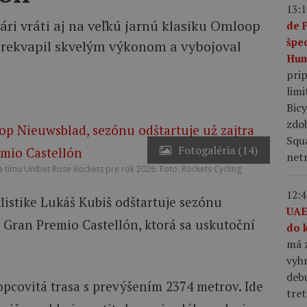
13:1
ári vráti aj na veľkú jarnú klasiku Omloop
de 
špe
prekvapil skvelým výkonom a vybojoval
Hum
pri
limi
Bic
zdo
Squ
Fotogaléria (14)
netr
tímu Unibet Rose Rockets pre rok 2026. Foto: Rockets Cycling
12:4
klistike Lukáš Kubiš odštartuje sezónu
UAE
e Gran Premio Castellón, ktorá sa uskutoční
do 
má z
vyhr
debu
pcovitá trasa s prevýšením 2374 metrov. Ide
tret