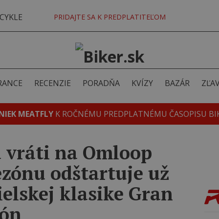
CYKLE
PRIDAJTE SA K PREDPLATITEĽOM
RANCE
RECENZIE
PORADŇA
KVÍZY
BAZÁR
ZĽA
NIEK MEATFLY
K ROČNÉMU PREDPLATNÉMU ČASOPISU BI
a vráti na Omloop
zónu odštartuje už
ielskej klasike Gran
lón