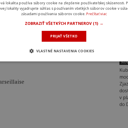
vá lokalita používa súbory cookie na zlepšenie používateľskej skúsenosti. 
vej lokality vyjadrujete súhlas s používaním všetkých súborov cookie v súla
tní pretekov Clásica Jaén (16.2.), ktoré majú
zásadami používania súborov cookie.
Prečítať viac
NOV
anche“, pretože obsahuje niekoľko sektorov
ZOBRAZIŤ VŠETKÝCH PARTNEROV
(1) →
PRIJAŤ VŠETKO
 v roku 2026
VLASTNÉ NASTAVENIA COOKIES
NOV
arseillaise