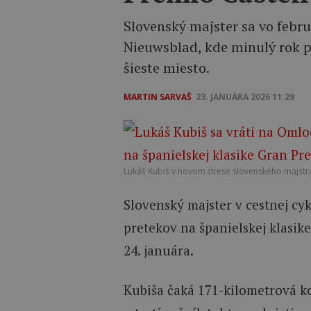
Slovenský majster sa vo febru
Nieuwsblad, kde minulý rok 
šieste miesto.
MARTIN SARVAŠ
23. JANUÁRA 2026 11:29
Lukáš Kubiš v novom drese slovenského majstra 
Slovenský majster v cestnej cy
pretekov na španielskej klasik
24. januára.
Kubiša čaká 171-kilometrová ko