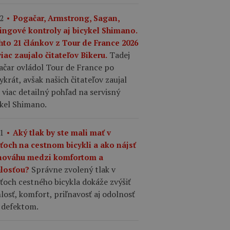
2
Pogačar, Armstrong, Sagan,
ingové kontroly aj bicykel Shimano.
hto 21 článkov z Tour de France 2026
Tadej
iac zaujalo čitateľov Bikeru.
ačar ovládol Tour de France po
ykrát, avšak našich čitateľov zaujal
 viac detailný pohľad na servisný
ykel Shimano.
1
Aký tlak by ste mali mať v
šťoch na cestnom bicykli a ako nájsť
nováhu medzi komfortom a
Správne zvolený tlak v
hlosťou?
ťoch cestného bicykla dokáže zvýšiť
losť, komfort, priľnavosť aj odolnosť
 defektom.