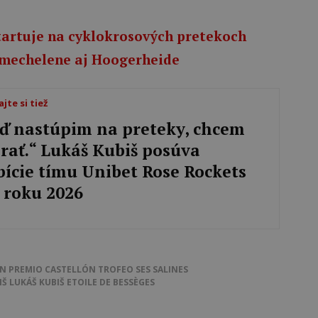
artuje na cyklokrosových pretekoch
mechelene aj Hoogerheide
ajte si tiež
ď nastúpim na preteky, chcem
rať.“ Lukáš Kubiš posúva
ície tímu Unibet Rose Rockets
v roku 2026
N PREMIO CASTELLÓN
TROFEO SES SALINES
IŠ
LUKÁŠ KUBIŠ
ETOILE DE BESSÈGES