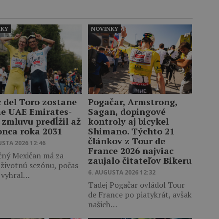
NKY
NOVINKY
c del Toro zostane
Pogačar, Armstrong,
me UAE Emirates-
Sagan, dopingové
 zmluvu predĺžil až
kontroly aj bicykel
onca roka 2031
Shimano. Týchto 21
článkov z Tour de
USTA 2026 12:46
France 2026 najviac
čný Mexičan má za
zaujalo čitateľov Bikeru
 životnú sezónu, počas
6. AUGUSTA 2026 12:32
j vyhral…
Tadej Pogačar ovládol Tour
de France po piatykrát, avšak
našich…