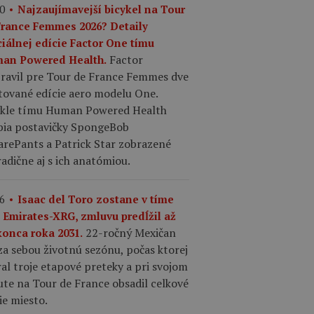
0
Najzaujímavejší bicykel na Tour
France Femmes 2026? Detaily
ciálnej edície Factor One tímu
Factor
an Powered Health.
pravil pre Tour de France Femmes dve
tované edície aero modelu One.
ykle tímu Human Powered Health
bia postavičky SpongeBob
arePants a Patrick Star zobrazené
adične aj s ich anatómiou.
6
Isaac del Toro zostane v tíme
 Emirates-XRG, zmluvu predĺžil až
22-ročný Mexičan
konca roka 2031.
a sebou životnú sezónu, počas ktorej
al troje etapové preteky a pri svojom
te na Tour de France obsadil celkové
ie miesto.