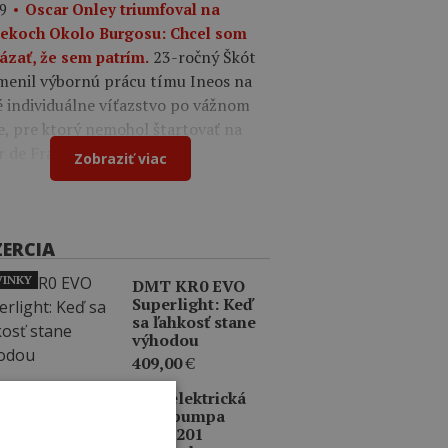
9
Oscar Onley triumfoval na
tekoch Okolo Burgosu: Chcel som
23-ročný Škót
ázať, že sem patrím.
menil výbornú prácu tímu Ineos na
é individuálne víťazstvo po vážnom
e, pre ktorý nemohol štartovať na
r de France.
Zobraziť viac
ZERCIA
INKY
DMT KR0 EVO
Superlight: Keď
sa ľahkosť stane
výhodou
409,00
€
ERCIA
BBB elektrická
mini pumpa
BMP-201