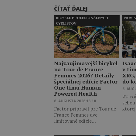
ČÍTAŤ ĎALEJ
BICYKLE PROFESIONÁLNYCH
NOVI
CYKLISTOV
Najzaujímavejší bicykel
Isaa
na Tour de France
v tí
Femmes 2026? Detaily
XRG,
špeciálnej edície Factor
do k
One tímu Human
6. AUG
Powered Health
22-ro
6. AUGUSTA 2026 13:10
sebou
Factor pripravil pre Tour de
ktore
France Femmes dve
limitované edície…