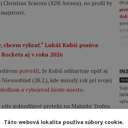
j Christian Scaroni (XDS Astana), no profil by
09:4
pre
majstrovi.
dok
pre
prv
pád
Tou
, chcem vyhrať.“ Lukáš Kubiš posúva
 Rockets aj v roku 2026
 nedávno
potvrdil
, že Kubiš odštartuje opäť aj
IN
 Nieuwsblad (28.2.), kde minulý rok pri svojej
NOV
sledkom a vybojoval šieste miesto
.
a ešte jednodňové preteky na Malorke Trofeo
INZ
ne na Grand Prix Cycliste la Marseillaise (1.2.)
Táto webová lokalita používa súbory cookie.
koch Etoile de Bessèges (4.2 – 8.2.).