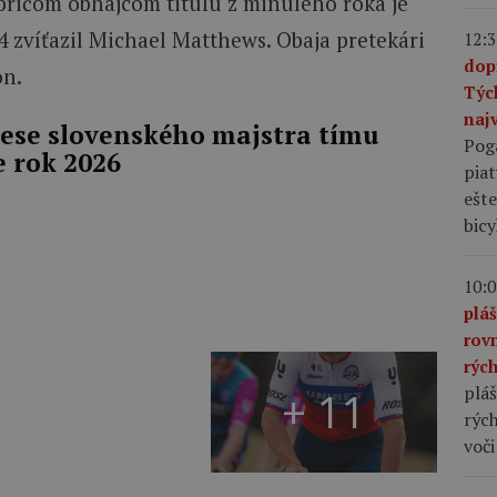
, pričom obhajcom titulu z minulého roka je
 zvíťazil Michael Matthews. Obaja pretekári
12:3
dop
ón.
Týc
najv
ese slovenského majstra tímu
Pog
e rok 2026
piat
ešte
bic
10:0
plá
rov
rýc
pláš
+ 11
rých
voči