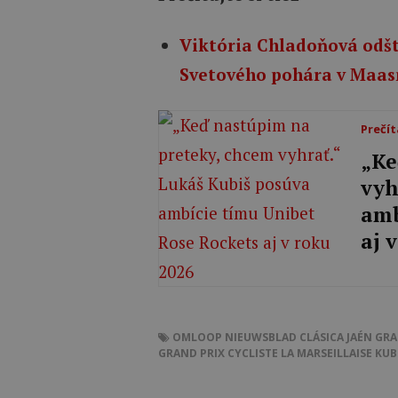
Viktória Chladoňová odšt
Svetového pohára v Maas
Prečít
„Ke
vyh
amb
aj 
OMLOOP NIEUWSBLAD
CLÁSICA JAÉN
GRA
GRAND PRIX CYCLISTE LA MARSEILLAISE
KUB