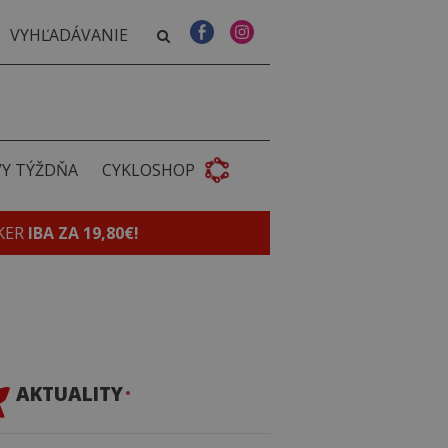
VY TÝŽDŇA
CYKLOSHOP
KER
IBA ZA 19,80€!
AKTUALITY