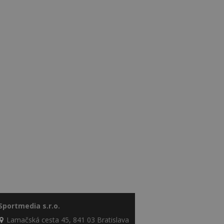
Sportmedia s.r.o.
Lamačská cesta 45, 841 03 Bratislava