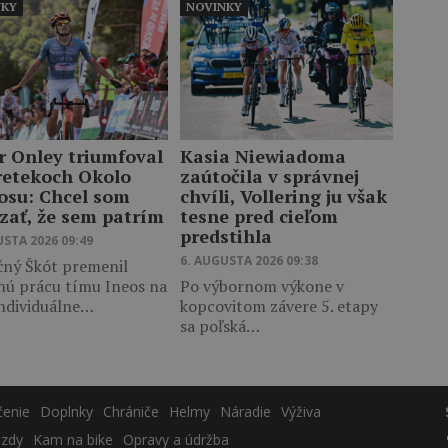
NKY
NOVINKY
r Onley triumfoval
Kasia Niewiadoma
retekoch Okolo
zaútočila v správnej
osu: Chcel som
chvíli, Vollering ju však
zať, že sem patrím
tesne pred cieľom
predstihla
USTA 2026 09:49
6. AUGUSTA 2026 09:38
čný Škót premenil
nú prácu tímu Ineos na
Po výbornom výkone v
individuálne…
kopcovitom závere 5. etapy
sa poľská…
čenie
Doplnky
Chrániče
Helmy
Náradie
Výživa
azdy
Kam na bike
Opravy a údržba