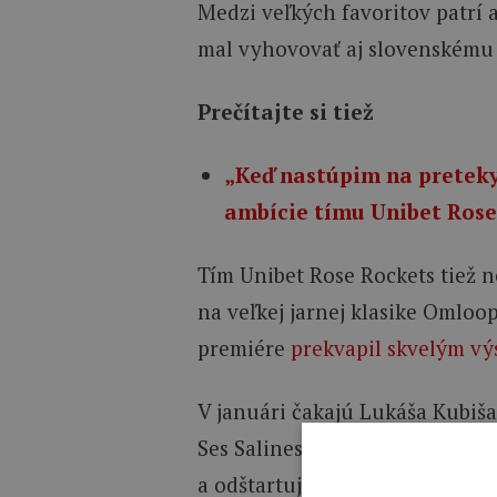
Medzi veľkých favoritov patrí a
mal vyhovovať aj slovenskému 
Prečítajte si tiež
„Keď nastúpim na preteky
ambície tímu Unibet Rose
Tím Unibet Rose Rockets tiež
na veľkej jarnej klasike Omloop
premiére
prekvapil skvelým vý
V januári čakajú Lukáša Kubiš
Ses Salines (29.1.), február zač
a odštartuje na etapových prete