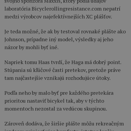
svojho sponzora Maxxis, ktorý podľa údajov
laboratória Bicyclerollingresistance.com nepatrí
medzi výrobcov najefektívnejších XC plášťov.
Je teda možné, že ak by testoval rovnaké plášte ako
Johnson, prípadne iný model, výsledky aj jeho
názor by mohli byť iné.
Napriek tomu Haas tvrdí, že Haga má dobrý point.
Stúpania sú kľúčové časti pretekov, pretože práve
tam najčastejšie vznikajú rozhodujúce útoky.
Podľa neho by malo byť pre každého pretekára
prioritou nastaviť bicykel tak, aby v týchto
momentoch nezostal za vedúcou skupinou.
Zároveň dodáva, že širšie plášte môžu rekreačným