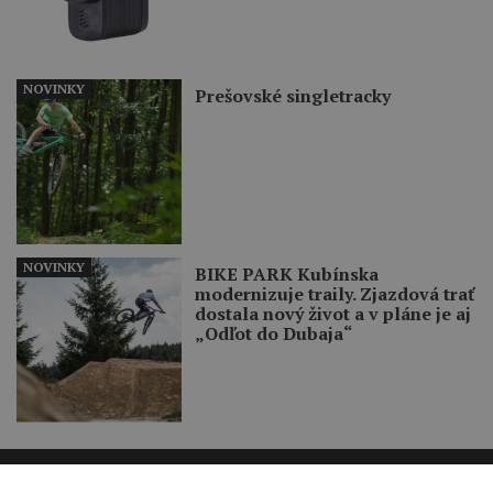
NOVINKY
Prešovské singletracky
NOVINKY
BIKE PARK Kubínska
modernizuje traily. Zjazdová trať
dostala nový život a v pláne je aj
„Odľot do Dubaja“
Recenzie
Zavrieť reklamu