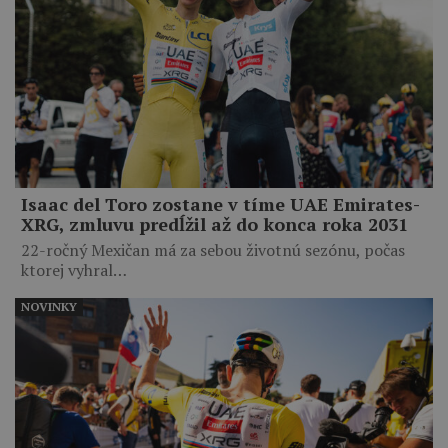
Isaac del Toro zostane v tíme UAE Emirates-
XRG, zmluvu predĺžil až do konca roka 2031
22-ročný Mexičan má za sebou životnú sezónu, počas
ktorej vyhral…
NOVINKY