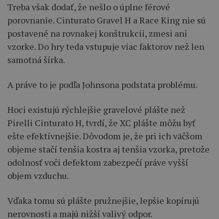
Treba však dodať, že nešlo o úplne férové
porovnanie. Cinturato Gravel H a Race King nie sú
postavené na rovnakej konštrukcii, zmesi ani
vzorke. Do hry teda vstupuje viac faktorov než len
samotná šírka.
A práve to je podľa Johnsona podstata problému.
Hoci existujú rýchlejšie gravelové plášte než
Pirelli Cinturato H, tvrdí, že XC plášte môžu byť
ešte efektívnejšie. Dôvodom je, že pri ich väčšom
objeme stačí tenšia kostra aj tenšia vzorka, pretože
odolnosť voči defektom zabezpečí práve vyšší
objem vzduchu.
Vďaka tomu sú plášte pružnejšie, lepšie kopírujú
nerovnosti a majú nižší valivý odpor.