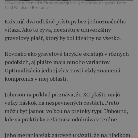
Schwalbe patrí medzi lídrov vo vývoji širokých plášťov na gravel. Foto:
Scott Windsor / Bikeradar
Existujú dva odlišné prístupy bez jednoznačného
víťaza. Ako to býva, neexistuje univerzálny
gravelový plášť, ktorý by bol ideálny na všetko.
Rovnako ako gravelové bicykle existujú v rôznych
podobách, aj plášte majú mnoho variantov.
Optimalizácia jednej vlastnosti vždy znamená
kompromis v inej oblasti.
Johnson napríklad priznáva, že XC plášte majú
veľký náskok na nespevnených cestách. Preto
môžu byť jasnou voľbou na preteky typu Unbound,
kde sa prakticky celá trasa odohráva v teréne.
Jeho merania však zároveň ukázali, že na hladkom