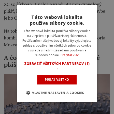
XC so šírkou 2,1 palca a vzadu 44 mm gravelový
plášť, ktorý úplne zaplnil priestor v zadnej stavbe
Táto webová lokalita
jeho Cannondale SuperSix EVO CX.
používa súbory cookie.
Na tohtoročnej Traka 360 však zvolil inú
Táto webová lokalita používa súbory cookie
na zlepšenie používateľskej skúsenosti.
kombináciu. Vpredu aj vzadu jazdil plášte Vittoria
Používaním našej webovej lokality vyjadrujete
Mezcal v šírkach 42 a 44 mm.
súhlas s používaním všetkých súborov cookie
v súlade s našimi zásadami používania
súborov cookie.
Prečítať viac
A čo nové superširoké gravelové
plášte?
ZOBRAZIŤ VŠETKÝCH PARTNEROV
(1)
→
PRIJAŤ VŠETKO
VLASTNÉ NASTAVENIA COOKIES