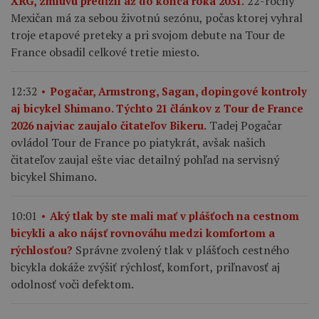
22-ročný
XRG, zmluvu predĺžil až do konca roka 2031.
Mexičan má za sebou životnú sezónu, počas ktorej vyhral
troje etapové preteky a pri svojom debute na Tour de
France obsadil celkové tretie miesto.
12:32
Pogačar, Armstrong, Sagan, dopingové kontroly
aj bicykel Shimano. Týchto 21 článkov z Tour de France
Tadej Pogačar
2026 najviac zaujalo čitateľov Bikeru.
ovládol Tour de France po piatykrát, avšak našich
čitateľov zaujal ešte viac detailný pohľad na servisný
bicykel Shimano.
10:01
Aký tlak by ste mali mať v plášťoch na cestnom
bicykli a ako nájsť rovnováhu medzi komfortom a
Správne zvolený tlak v plášťoch cestného
rýchlosťou?
bicykla dokáže zvýšiť rýchlosť, komfort, priľnavosť aj
odolnosť voči defektom.