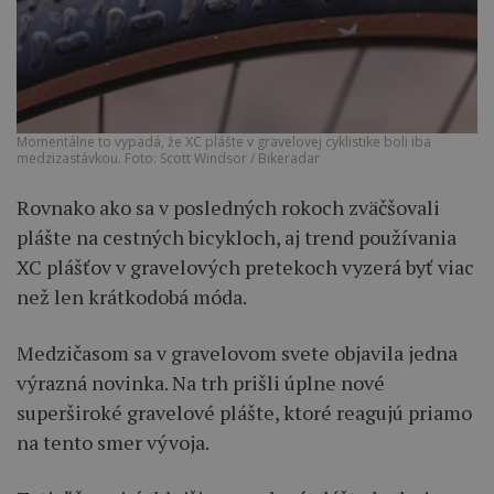
Momentálne to vypadá, že XC plášte v gravelovej cyklistike boli iba
medzizastávkou. Foto: Scott Windsor / Bikeradar
Rovnako ako sa v posledných rokoch zväčšovali
plášte na cestných bicykloch, aj trend používania
XC plášťov v gravelových pretekoch vyzerá byť viac
než len krátkodobá móda.
Medzičasom sa v gravelovom svete objavila jedna
výrazná novinka. Na trh prišli úplne nové
superširoké gravelové plášte, ktoré reagujú priamo
na tento smer vývoja.