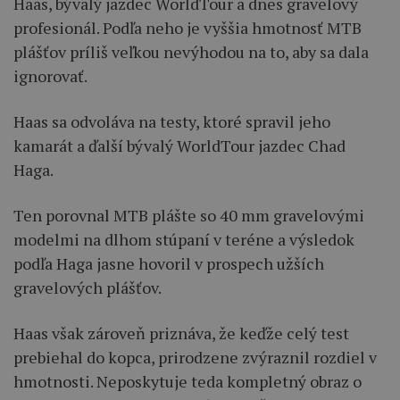
Haas, bývalý jazdec WorldTour a dnes gravelový
profesionál. Podľa neho je vyššia hmotnosť MTB
plášťov príliš veľkou nevýhodou na to, aby sa dala
ignorovať.
Haas sa odvoláva na testy, ktoré spravil jeho
kamarát a ďalší bývalý WorldTour jazdec Chad
Haga.
Ten porovnal MTB plášte so 40 mm gravelovými
modelmi na dlhom stúpaní v teréne a výsledok
podľa Haga jasne hovoril v prospech užších
gravelových plášťov.
Haas však zároveň priznáva, že keďže celý test
prebiehal do kopca, prirodzene zvýraznil rozdiel v
hmotnosti. Neposkytuje teda kompletný obraz o