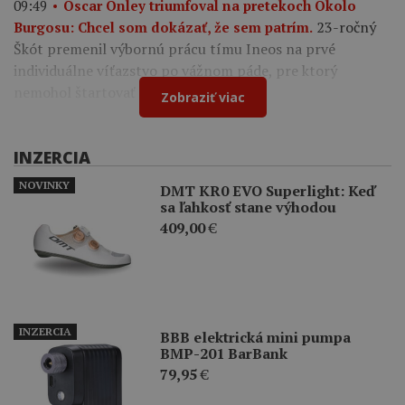
09:49
Oscar Onley triumfoval na pretekoch Okolo
23-ročný
Burgosu: Chcel som dokázať, že sem patrím.
Škót premenil výbornú prácu tímu Ineos na prvé
individuálne víťazstvo po vážnom páde, pre ktorý
nemohol štartovať na Tour de France.
Zobraziť viac
INZERCIA
NOVINKY
DMT KR0 EVO Superlight: Keď
sa ľahkosť stane výhodou
409,00
€
INZERCIA
BBB elektrická mini pumpa
BMP-201 BarBank
79,95
€