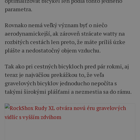
optimalizovať bicykel len podľa tohto jedného
parametra.
Rovnako nemá veľký význam byť o niečo
aerodynamickejší, ak zároveň strácate watty na
rozbitých cestách len preto, že máte príliš úzke
plášte a nedostatočný objem vzduchu.
Tak ako pri cestných bicykloch pred pár rokmi, aj
teraz je najväčšou prekážkou to, že veľa
gravelových bicyklov jednoducho nepočíta s
takými širokými plášťami a nezmestia sa do rámu.