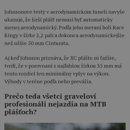
Johnsonove testy v aerodynamickom tuneli navyše
ukazujú, že širší plášť nemusí byť automaticky
menej aerodynamický. Podľa jeho meraní boli Race
Kingy v šírke 2,2 palca dokonca aerodynamickejšie
než užšie 50 mm Cinturata.
Aj keď Johnson priznáva, že XC plášte sú ťažšie,
tvrdí, že v porovnaní s najľahšou šírkou 35 mm má
tento rozdiel len minimálny vplyv na výkon.
Výhody v teréne podľa neho prevážia.
Prečo teda všetci graveloví
profesionáli nejazdia na MTB
plášťoch?