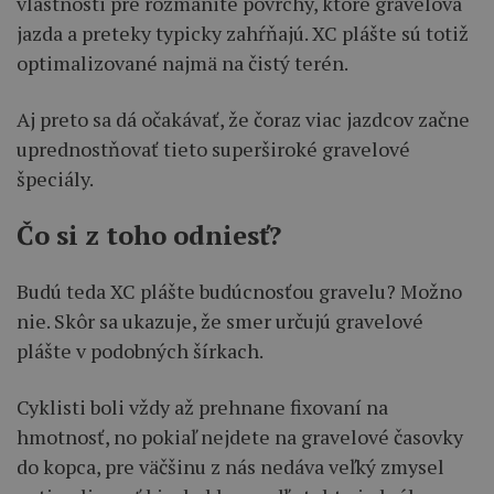
vlastnosti pre rozmanité povrchy, ktoré gravelová
jazda a preteky typicky zahŕňajú. XC plášte sú totiž
optimalizované najmä na čistý terén.
Aj preto sa dá očakávať, že čoraz viac jazdcov začne
uprednostňovať tieto superširoké gravelové
špeciály.
Čo si z toho odniesť?
Budú teda XC plášte budúcnosťou gravelu? Možno
nie. Skôr sa ukazuje, že smer určujú gravelové
plášte v podobných šírkach.
Cyklisti boli vždy až prehnane fixovaní na
hmotnosť, no pokiaľ nejdete na gravelové časovky
do kopca, pre väčšinu z nás nedáva veľký zmysel