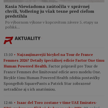
Kasia Niewiadoma zaútočila v správnej
chvíli, Vollering ju však tesne pred cieľom
predstihla
Po výbornom výkone v kopcovitom závere 5. etapy sa
poľská…
AKTUALITY
13:10
Najzaujímavejší bicykel na Tour de France
Femmes 2026? Detaily špeciálnej edície Factor One tímu
Factor pripravil pre Tour de
Human Powered Health.
France Femmes dve limitované edície aero modelu One.
Bicykle tímu Human Powered Health zdobia postavičky
SpongeBob SquarePants a Patrick Star zobrazené
netradične aj s ich anatómiou.
12:46
Isaac del Toro zostane v tíme UAE Emirates-