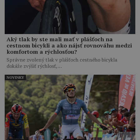
Aký tlak by ste mali mať v plášťoch na
cestnom bicykli a ako nájsť rovnováhu medzi
komfortom a rýchlosťou?
Správne zvolený tlak v plášťoch cestného bicykla
dokáže zvýšiť rýchlosť,…
NOVINKY