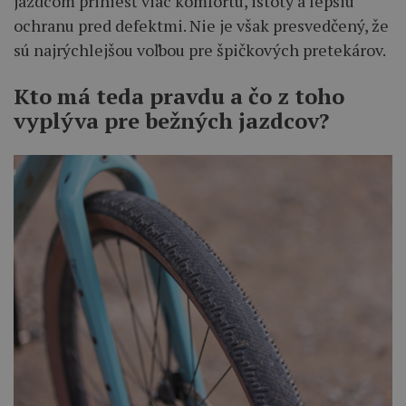
jazdcom priniesť viac komfortu, istoty a lepšiu
ochranu pred defektmi. Nie je však presvedčený, že
sú najrýchlejšou voľbou pre špičkových pretekárov.
Kto má teda pravdu a čo z toho
vyplýva pre bežných jazdcov?