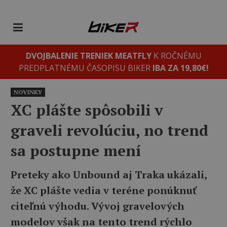
DVOJBALENIE TRENIEK MEATFLY
K ROČNÉMU
PREDPLATNÉMU ČASOPISU BIKER
IBA ZA 19,80€!
NOVINKY
XC plášte spôsobili v
graveli revolúciu, no trend
sa postupne mení
Preteky ako Unbound aj Traka ukázali,
že XC plášte vedia v teréne ponúknuť
citeľnú výhodu. Vývoj gravelových
modelov však na tento trend rýchlo