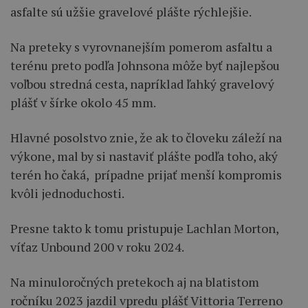
asfalte sú užšie gravelové plášte rýchlejšie.
Na preteky s vyrovnanejším pomerom asfaltu a
terénu preto podľa Johnsona môže byť najlepšou
voľbou stredná cesta, napríklad ľahký gravelový
plášť v šírke okolo 45 mm.
Hlavné posolstvo znie, že ak to človeku záleží na
výkone, mal by si nastaviť plášte podľa toho, aký
terén ho čaká, prípadne prijať menší kompromis
kvôli jednoduchosti.
Presne takto k tomu pristupuje Lachlan Morton,
víťaz Unbound 200 v roku 2024.
Na minuloročných pretekoch aj na blatistom
ročníku 2023 jazdil vpredu plášť Vittoria Terreno