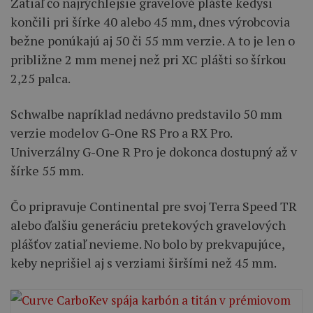
Zatiaľ čo najrýchlejšie gravelové plášte kedysi
končili pri šírke 40 alebo 45 mm, dnes výrobcovia
bežne ponúkajú aj 50 či 55 mm verzie. A to je len o
približne 2 mm menej než pri XC plášti so šírkou
2,25 palca.
Schwalbe napríklad nedávno predstavilo 50 mm
verzie modelov G-One RS Pro a RX Pro.
Univerzálny G-One R Pro je dokonca dostupný až v
šírke 55 mm.
Čo pripravuje Continental pre svoj Terra Speed TR
alebo ďalšiu generáciu pretekových gravelových
plášťov zatiaľ nevieme. No bolo by prekvapujúce,
keby neprišiel aj s verziami širšími než 45 mm.