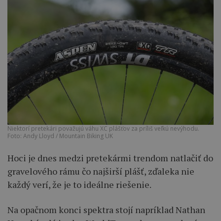
Niektorí pretekári považujú váhu XC plášťov za príliš veľkú nevýhodu.
Foto: Andy Lloyd / Mountain Biking UK
Hoci je dnes medzi pretekármi trendom natlačiť do
gravelového rámu čo najširší plášť, zďaleka nie
každý verí, že je to ideálne riešenie.
Na opačnom konci spektra stojí napríklad Nathan