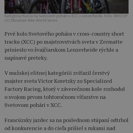
Kategória mužov na Svetovom pohári v XCC v Lenzerheide. Foto: WHOOP
UCI Mountain Bike World Series
Prvé kolo Svetového pohára v cross-country short
tracku (XCC) po majstrovstvách sveta v Zermatte
prinieslo vo švajčiarskom Lenzerheide rýchle a
napínavé preteky.
V mužskej elitnej kategóriii zvíťazil čerstvý
majster sveta Victor Koretzky zo Specialized
Factory Racing, ktorý v záverečnom kole rozhodol
o svojom prvom tohtoročnom víťazstve na
Svetovom pohári v XCC.
Francúzsky jazdec sa na poslednom stúpaní odtrhol
od konkurencie a do cieľa prišiel s rukami nad