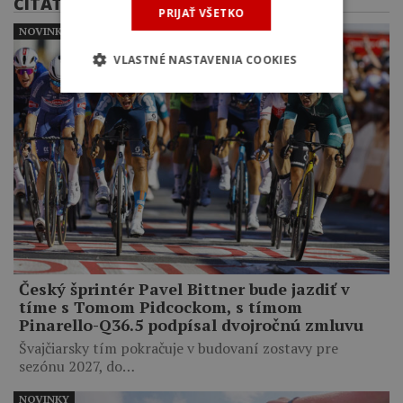
ČÍTAŤ ĎALEJ
PRIJAŤ VŠETKO
NOVINKY
VLASTNÉ NASTAVENIA COOKIES
Český šprintér Pavel Bittner bude jazdiť v
tíme s Tomom Pidcockom, s tímom
Pinarello-Q36.5 podpísal dvojročnú zmluvu
Švajčiarsky tím pokračuje v budovaní zostavy pre
sezónu 2027, do…
NOVINKY