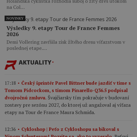
Holandská cyklistka rozhodla súboj o žltý dres útokom
na Col…
NOVINKY
Výsledky 9. etapy Tour de France Femmes
2026
Demi Vollering zavŕšila zisk žltého dresu víťazstvom v
poslednej etape.…
AKTUALITY
17:18
Český šprintér Pavel Bittner bude jazdiť v tíme s
Tomom Pidcockom, s tímom Pinarello-Q36.5 podpísal
Švajčiarsky tím pokračuje v budovaní
dvojročnú zmluvu.
zostavy pre sezónu 2027, do ktorej už angažoval aj víťaza
etapy na Tour de France Maura Schmida.
12:36
Cykloshop | Peťo z Cykloshopu sa bikoval s
Peťovi
Ninom Schurterom! Pozrite sa, ako to vyzeralo.