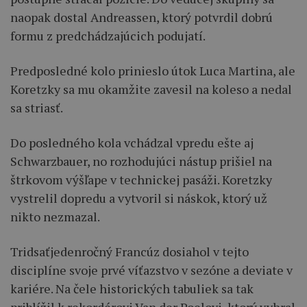
naopak dostal Andreassen, ktorý potvrdil dobrú
formu z predchádzajúcich podujatí.
Predposledné kolo prinieslo útok Luca Martina, ale
Koretzky sa mu okamžite zavesil na koleso a nedal
sa striasť.
Do posledného kola vchádzal vpredu ešte aj
Schwarzbauer, no rozhodujúci nástup prišiel na
štrkovom výšľape v technickej pasáži. Koretzky
vystrelil dopredu a vytvoril si náskok, ktorý už
nikto nezmazal.
Tridsaťjedenročný Francúz dosiahol v tejto
disciplíne svoje prvé víťazstvo v sezóne a deviate v
kariére. Na čele historických tabuliek sa tak
priblížil k rekordérovi Van der Poelovi, ktorý vyhral