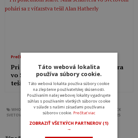
Prečítajte si tiež
Pri poslednom štarte Nina Schurtera
Táto webová lokalita
používa súbory cookie.
vo Svetovom pohári sa z víťazstva
tešil Alan Hatherly
Táto webová lokalita používa súbory cookie
na zlepšenie používateľskej skúsenosti.
Používaním našej webovej lokality vyjadrujete
súhlas s používaním všetkých súborov cookie
v súlade s našimi zásadami používania
WHOOP UCI MOUNTAIN BIKE WORLD SERIES
SHORT TRACK
súborov cookie.
Prečítať viac
SVETOVÝ POHÁR
LENZERHEIDE
XCC
VICTOR KORETZKY
2025
ZOBRAZIŤ VŠETKÝCH PARTNEROV
(1)
→