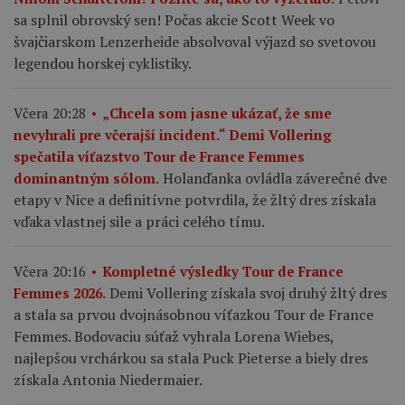
sa splnil obrovský sen! Počas akcie Scott Week vo
švajčiarskom Lenzerheide absolvoval výjazd so svetovou
legendou horskej cyklistiky.
Včera 20:28
„Chcela som jasne ukázať, že sme
nevyhrali pre včerajší incident.“ Demi Vollering
spečatila víťazstvo Tour de France Femmes
Holanďanka ovládla záverečné dve
dominantným sólom.
etapy v Nice a definitívne potvrdila, že žltý dres získala
vďaka vlastnej sile a práci celého tímu.
Včera 20:16
Kompletné výsledky Tour de France
Demi Vollering získala svoj druhý žltý dres
Femmes 2026.
a stala sa prvou dvojnásobnou víťazkou Tour de France
Femmes. Bodovaciu súťaž vyhrala Lorena Wiebes,
najlepšou vrchárkou sa stala Puck Pieterse a biely dres
získala Antonia Niedermaier.