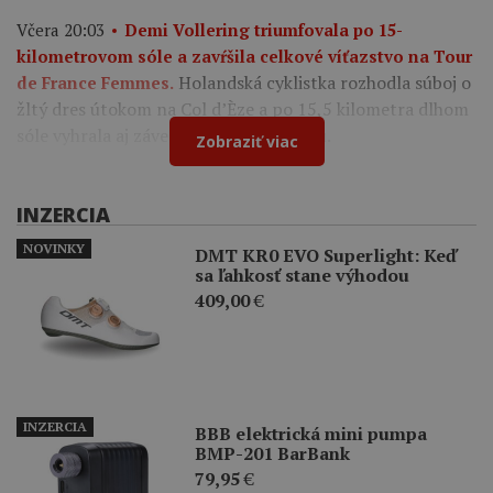
Včera 20:03
Demi Vollering triumfovala po 15-
kilometrovom sóle a zavŕšila celkové víťazstvo na Tour
Holandská cyklistka rozhodla súboj o
de France Femmes.
žltý dres útokom na Col d’Èze a po 15,5 kilometra dlhom
sóle vyhrala aj záverečnú deviatu etapu.
Zobraziť viac
INZERCIA
NOVINKY
DMT KR0 EVO Superlight: Keď
sa ľahkosť stane výhodou
409,00
€
INZERCIA
BBB elektrická mini pumpa
BMP-201 BarBank
79,95
€