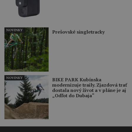
NOVINKY
Prešovské singletracky
NOVINKY
BIKE PARK Kubínska
modernizuje traily. Zjazdová trať
dostala nový život a v pláne je aj
„Odľot do Dubaja“