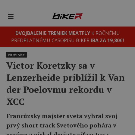
DVOJBALENIE TRENIEK MEATFLY
K ROČNÉMU
PREDPLATNÉMU ČASOPISU BIKER
IBA ZA 19,80€!
NOVINKY
Victor Koretzky sa v
Lenzerheide priblížil k Van
der Poelovmu rekordu v
XCC
Francúzsky majster sveta vyhral svoj
prvý short track Svetového pohára v
sezóne a získal deviate víťazstvo v