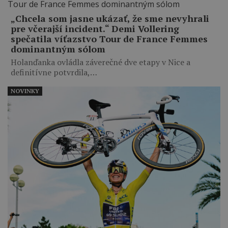
„Chcela som jasne ukázať, že sme nevyhrali
pre včerajší incident.“ Demi Vollering
spečatila víťazstvo Tour de France Femmes
dominantným sólom
Holanďanka ovládla záverečné dve etapy v Nice a
definitívne potvrdila,…
NOVINKY