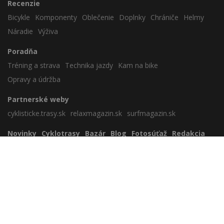
Recenzie
Bicykle
Komponenty
Oblečenie
Doplnky
Chrániče
Helmy
Náradie
Výživa
Poradňa
Tréning a strava
Technika jazdy
Kam na bike
Opravy a údržba
Partnerské weby
cyklisticke.trasy.sk
relaxmagazin.sk
surfmagazin.sk
Novinky
Cyklotrasy
Bazár
Blog
Fotosúťaž
Redakcia
Zavrieť reklamu
Nezaradené
Cookies
Sportmedia s.r.o.
Lamačská cesta 45, 841 03 Bratislava
sportmedia@sportmedia.sk
+421 903 805 059
www.biker.sk