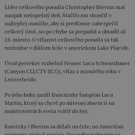
Líder celkového poradia Christopher Blevins mal
naopak neúspešný deň. Stačilo mu skončiť v
najlepšej osmičke, aby si predčasne zabezpečil
celkový titul, no po chybe sa prepadol a obsadil až
26. miesto. O víťazovi celkového poradia sa tak
rozhodne v ďalšom kole v americkom Lake Placide.
Úvod pretekov rozbehol Nemec Luca Schwarzbauer
(Canyon CLLCTV XCO), víťaz z minulého roku v
Lenzerheide.
Po jeho boku jazdil francúzsky šampión Luca
Martin, ktorý sa chcel po nútenej absencii na
majstrovstvách sveta vrátiť do hry.
Koretzky i Blevins sa držali na čele, no Američan
postupne strácal pozície. Do vedúcej skupiny sa