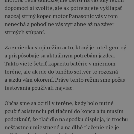
dopomoci si zvolíte, ale ak potrebujete vyšliapať
naozaj strmý kopec motor Panasonic vás v tom
nenechá a pohodlne vás vytiahne až na záver
strmých stúpaní.
Za zmienku stojí režim auto, ktorý je inteligentný
a prispôsobuje sa aktuálnym potrebám jazdca.
Takto viete šetriť kapacitu batérie v miernom
teréne, ale ak ide do tuhého softvér to rozozná
a jazdu vám okorení. Práve tento režim sme počas
testovania používali najviac.
Občas sme sa ocitli v teréne, kedy bolo nutné
použiť asistenciu pri tlačení do kopca a tu musím
podotknúť, že tlačidlo na spodku displeja, je trochu
nešťastne umiestnené a na dlhé tlačenie nie je