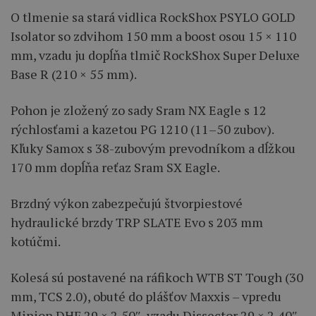
O tlmenie sa stará vidlica RockShox PSYLO GOLD
Isolator so zdvihom 150 mm a boost osou 15 × 110
mm, vzadu ju dopĺňa tlmič RockShox Super Deluxe
Base R (210 × 55 mm).
Pohon je zložený zo sady Sram NX Eagle s 12
rýchlosťami a kazetou PG 1210 (11–50 zubov).
Kľuky Samox s 38-zubovým prevodníkom a dĺžkou
170 mm dopĺňa reťaz Sram SX Eagle.
Brzdný výkon zabezpečujú štvorpiestové
hydraulické brzdy TRP SLATE Evo s 203 mm
kotúčmi.
Kolesá sú postavené na ráfikoch WTB ST Tough (30
mm, TCS 2.0), obuté do plášťov Maxxis – vpredu
Minion DHF 29 × 2,50″, vzadu Dissector 29 × 2,40″,