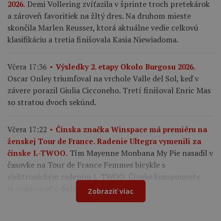
Demi Vollering zvíťazila v šprinte troch pretekárok
2026.
a zároveň favoritiek na žltý dres. Na druhom mieste
skončila Marlen Reusser, ktorá aktuálne vedie celkovú
klasifikáciu a tretia finišovala Kasia Niewiadoma.
Včera 17:36
Výsledky 2. etapy Okolo Burgosu 2026.
Oscar Onley triumfoval na vrchole Valle del Sol, keď v
závere porazil Giulia Cicconeho. Tretí finišoval Enric Mas
so stratou dvoch sekúnd.
Včera 17:22
Čínska značka Winspace má premiéru na
ženskej Tour de France. Radenie Ultegra vymenili za
Tím Mayenne Monbana My Pie nasadil v
čínske L-TWOO.
časovke na Tour de France Femmes bicykle s
elektronickým radením L-TWOO. Čínske komponenty
skombinoval s dielmi Shimano a Cybrei.
Zobraziť viac