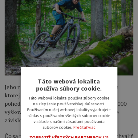
Táto webová lokalita
Jeho najväčšou devízou je veľká batéria, vďaka
používa súbory cookie.
ktorej pri rozumnej voľbe režimov prejdete
Táto webová lokalita používa súbory cookie
pohodlne 60 km v teréne a nastúpate okolo 2000
na zlepšenie používateľskej skúsenosti.
Používaním našej webovej lokality vyjadrujete
výškových metrov. Samozrejme sú tieto údaje
súhlas s používaním všetkých súborov cookie
závislé na množstve faktorov.
v súlade s našimi zásadami používania
súborov cookie.
Prečítať viac
Čo sa týka výbavy a komponentov, musím pochváliť
ZOBRAZIŤ VŠETKÝCH PARTNEROV
(1)