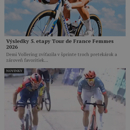
Výsledky 5. etapy Tour de France Femmes
2026
Demi Vollering zvíťazila v šprinte troch pretekárok a
zároveň favoritiek…
NOVINKY