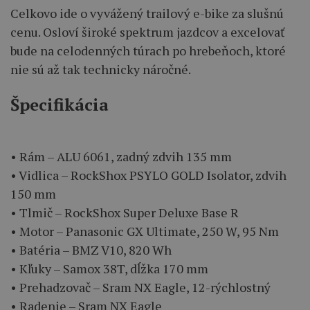
Celkovo ide o vyvážený trailový e-bike za slušnú
cenu. Osloví široké spektrum jazdcov a excelovať
bude na celodenných túrach po hrebeňoch, ktoré
nie sú až tak technicky náročné.
Špecifikácia
• Rám – ALU 6061, zadný zdvih 135 mm
• Vidlica – RockShox PSYLO GOLD Isolator, zdvih
150 mm
• Tlmič – RockShox Super Deluxe Base R
• Motor – Panasonic GX Ultimate, 250 W, 95 Nm
• Batéria – BMZ V10, 820 Wh
• Kľuky – Samox 38T, dĺžka 170 mm
• Prehadzovač – Sram NX Eagle, 12-rýchlostný
• Radenie – Sram NX Eagle