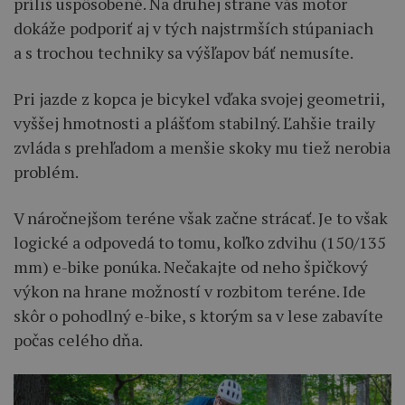
príliš uspôsobené. Na druhej strane vás motor
dokáže podporiť aj v tých najstrmších stúpaniach
a s trochou techniky sa výšľapov báť nemusíte.
Pri jazde z kopca je bicykel vďaka svojej geometrii,
vyššej hmotnosti a plášťom stabilný. Ľahšie traily
zvláda s prehľadom a menšie skoky mu tiež nerobia
problém.
V náročnejšom teréne však začne strácať. Je to však
logické a odpovedá to tomu, koľko zdvihu (150/135
mm) e-bike ponúka. Nečakajte od neho špičkový
výkon na hrane možností v rozbitom teréne. Ide
skôr o pohodlný e-bike, s ktorým sa v lese zabavíte
počas celého dňa.