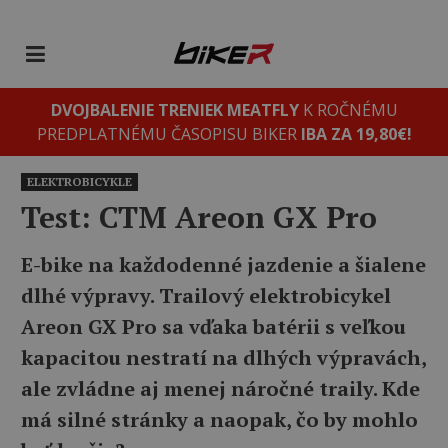
DVOJBALENIE TRENIEK MEATFLY
K ROČNÉMU
PREDPLATNÉMU ČASOPISU BIKER
IBA ZA 19,80€!
ELEKTROBICYKLE
Test: CTM Areon GX Pro
E-bike na každodenné jazdenie a šialene
dlhé výpravy. Trailový elektrobicykel
Areon GX Pro sa vďaka batérii s veľkou
kapacitou nestratí na dlhých výpravách,
ale zvládne aj menej náročné traily. Kde
má silné stránky a naopak, čo by mohlo