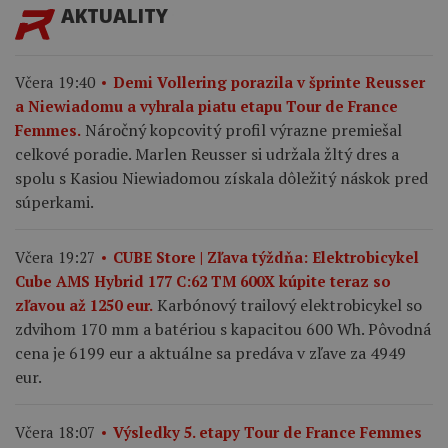
AKTUALITY
Včera 19:40
Demi Vollering porazila v šprinte Reusser
a Niewiadomu a vyhrala piatu etapu Tour de France
Náročný kopcovitý profil výrazne premiešal
Femmes.
celkové poradie. Marlen Reusser si udržala žltý dres a
spolu s Kasiou Niewiadomou získala dôležitý náskok pred
súperkami.
Včera 19:27
CUBE Store | Zľava týždňa: Elektrobicykel
Cube AMS Hybrid 177 C:62 TM 600X kúpite teraz so
Karbónový trailový elektrobicykel so
zľavou až 1250 eur.
zdvihom 170 mm a batériou s kapacitou 600 Wh. Pôvodná
cena je 6199 eur a aktuálne sa predáva v zľave za 4949
eur.
Včera 18:07
Výsledky 5. etapy Tour de France Femmes