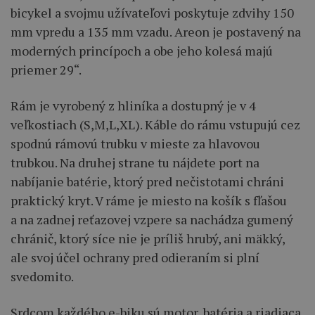
bicykel a svojmu užívateľovi poskytuje zdvihy 150
mm vpredu a 135 mm vzadu. Areon je postavený na
moderných princípoch a obe jeho kolesá majú
priemer 29“.
Rám je vyrobený z hliníka a dostupný je v 4
veľkostiach (S,M,L,XL). Káble do rámu vstupujú cez
spodnú rámovú trubku v mieste za hlavovou
trubkou. Na druhej strane tu nájdete port na
nabíjanie batérie, ktorý pred nečistotami chráni
praktický kryt. V ráme je miesto na košík s fľašou
a na zadnej reťazovej vzpere sa nachádza gumený
chránič, ktorý síce nie je príliš hrubý, ani mäkký,
ale svoj účel ochrany pred odieraním si plní
svedomito.
Srdcom každého e-biku sú motor, batéria a riadiaca