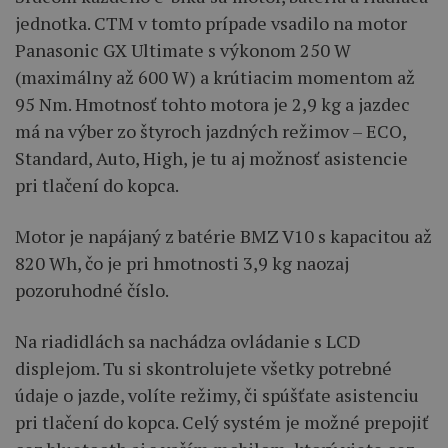
jednotka. CTM v tomto prípade vsadilo na motor
Panasonic GX Ultimate s výkonom 250 W
(maximálny až 600 W) a krútiacim momentom až
95 Nm. Hmotnosť tohto motora je 2,9 kg a jazdec
má na výber zo štyroch jazdných režimov – ECO,
Standard, Auto, High, je tu aj možnosť asistencie
pri tlačení do kopca.
Motor je napájaný z batérie BMZ V10 s kapacitou až
820 Wh, čo je pri hmotnosti 3,9 kg naozaj
pozoruhodné číslo.
Na riadidlách sa nachádza ovládanie s LCD
displejom. Tu si skontrolujete všetky potrebné
údaje o jazde, volíte režimy, či spúšťate asistenciu
pri tlačení do kopca. Celý systém je možné prepojiť