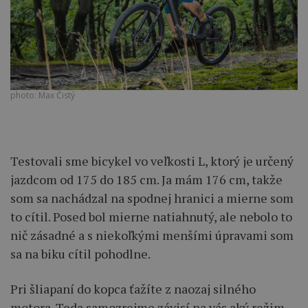
photo: Max Čistý
Testovali sme bicykel vo veľkosti L, ktorý je určený
jazdcom od 175 do 185 cm. Ja mám 176 cm, takže
som sa nachádzal na spodnej hranici a mierne som
to cítil. Posed bol mierne natiahnutý, ale nebolo to
nič zásadné a s niekoľkými menšími úpravami som
sa na biku cítil pohodlne.
Pri šliapaní do kopca ťažíte z naozaj silného
motora. Teda samozrejme závisí na vás aký režim