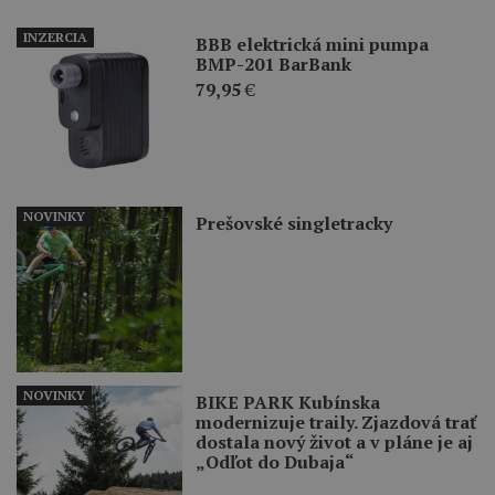
INZERCIA
BBB elektrická mini pumpa
BMP-201 BarBank
79,95
€
NOVINKY
Prešovské singletracky
NOVINKY
BIKE PARK Kubínska
modernizuje traily. Zjazdová trať
dostala nový život a v pláne je aj
„Odľot do Dubaja“