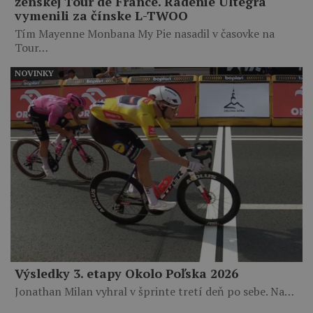
ženskej Tour de France. Radenie Ultegra
vymenili za čínske L-TWOO
Tím Mayenne Monbana My Pie nasadil v časovke na
Tour…
NOVINKY
Výsledky 3. etapy Okolo Poľska 2026
Jonathan Milan vyhral v šprinte tretí deň po sebe. Na…