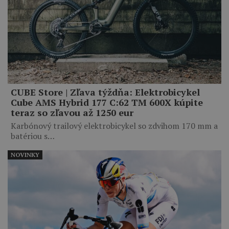
CUBE Store | Zľava týždňa: Elektrobicykel
Cube AMS Hybrid 177 C:62 TM 600X kúpite
teraz so zľavou až 1250 eur
Karbónový trailový elektrobicykel so zdvihom 170 mm a
batériou s…
NOVINKY