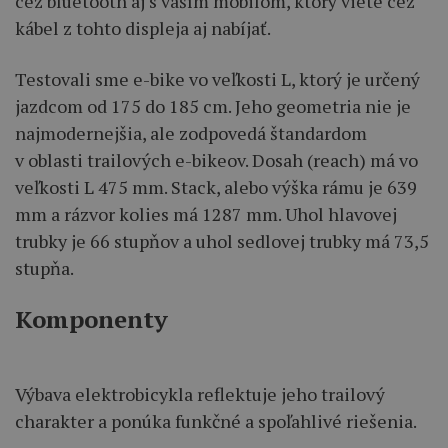
cez bluetooth aj s vaším mobilom, ktorý viete cez
kábel z tohto displeja aj nabíjať.
Testovali sme e-bike vo veľkosti L, ktorý je určený
jazdcom od 175 do 185 cm. Jeho geometria nie je
najmodernejšia, ale zodpovedá štandardom
v oblasti trailových e-bikeov. Dosah (reach) má vo
veľkosti L 475 mm. Stack, alebo výška rámu je 639
mm a rázvor kolies má 1287 mm. Uhol hlavovej
trubky je 66 stupňov a uhol sedlovej trubky má 73,5
stupňa.
Komponenty
Výbava elektrobicykla reflektuje jeho trailový
charakter a ponúka funkčné a spoľahlivé riešenia.