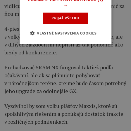
→
vidlicu, ktorá si svoju úlohu plní výborne a tlmič za
ňou mierne zaostáva.
PRIJAŤ VŠETKO
4-piestové hydraulické brzdy TRP Slate Evo
VLASTNÉ NASTAVENIA COOKIES
s veľkými 200 mm kotúčmi fungujú spoľahlivo, ale
v dlhých zjazdoch mi neprišli až tak pohodlné ako
brzdy od konkurencie.
Prehadzovač SRAM NX fungoval taktiež podľa
očakávaní, ale ak sa plánujete pohybovať
v náročnejšom teréne, zrejme bude časom potrebný
jeho upgrade za odolnejšie GX.
Vyzdvihol by som voľbu plášťov Maxxis, ktoré sú
spoľahlivým riešením a ponúkajú dostatok trakcie
v rozličných podmienkach.