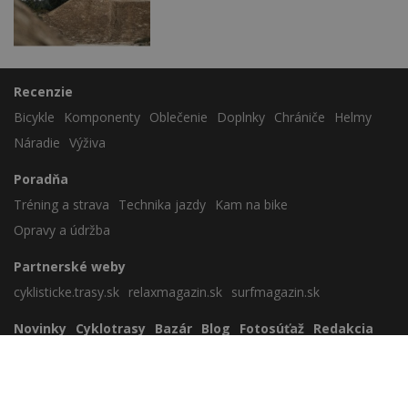
Recenzie
Bicykle
Komponenty
Oblečenie
Doplnky
Chrániče
Helmy
Náradie
Výživa
Poradňa
Tréning a strava
Technika jazdy
Kam na bike
Opravy a údržba
Partnerské weby
cyklisticke.trasy.sk
relaxmagazin.sk
surfmagazin.sk
Novinky
Cyklotrasy
Bazár
Blog
Fotosúťaž
Redakcia
Zavrieť reklamu
Nezaradené
Cookies
Sportmedia s.r.o.
Lamačská cesta 45, 841 03 Bratislava