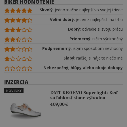
BIKER HODNOTENIE
Skvelý
: jednoznačne najlepší vo svojej triede
Veľmi dobrý
: jeden z najlepších na trhu
Dobrý
: odvedie si svoju prácu
Priemerný
: ničím výnimočný
Podpriemerný
: istým spôsobom nevhodný
Slabý
: radšej si nájdite niečo iné
Nebezpečný, hlúpy alebo oboje dokopy
INZERCIA
NOVINKY
DMT KR0 EVO Superlight: Keď
sa ľahkosť stane výhodou
409,00
€