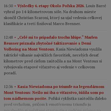
Louis Barré
16:30
Výsledky 6. etapy Okolo Poľska 2026.
vyhral po 14-kilometrovom sóle. Na druhom mieste
skončil Christian Scaroni, ktorý sa ujal vedenia celkovej
klasifikácie a tretí finišoval Marco Brenner.
12:48
„Celé mi to pripadalo trochu hlúpe.“ Marlen
Reusser priznala zbytočné taktizovanie s Demi
Kasia Niewiadoma využila
Vollering na Mont Ventoux.
taktické váhanie najväčších favoritiek, necelých desať
kilometrov pred cieľom zaútočila a na Mont Ventoux si
vybojovala etapové víťazstvo aj vedenie v celkovom
poradí.
12:36
Kasia Niewiadoma po triumfe na legendárnom
Mont Ventoux: Nešlo mi iba o víťazstvo, túžila som po
Poľská cyklistka zaútočila ďaleko
tom nádhernom pocite.
pred vrcholom, pričom k emotívnemu triumfu ju
povzbudilo aj nečakané stretnutie s rodičmi priamo na