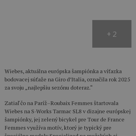
+ 2
Wiebes, aktuálna európska šampiónka a víťazka
bodovacej súťaže na Giro d’Italia, označila rok 2025
za svoju „najlepšiu sezónu doteraz.“
Zatiaľ čo na Paríž–Roubaix Femmes štartovala
Wiebes na S-Works Tarmac SL8 v dizajne európskej
šampiónky, jej zelený bicykel pre Tour de France
Femmes využíva motív, ktorý je typický pre
špeciálne modely Specialized na mužských aj