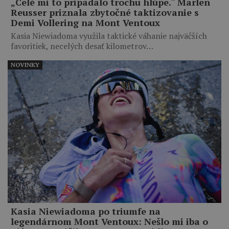
„Celé mi to pripadalo trochu hlúpe.“ Marlen
Reusser priznala zbytočné taktizovanie s
Demi Vollering na Mont Ventoux
Kasia Niewiadoma využila taktické váhanie najväčších
favoritiek, necelých desať kilometrov…
NOVINKY
Kasia Niewiadoma po triumfe na
legendárnom Mont Ventoux: Nešlo mi iba o