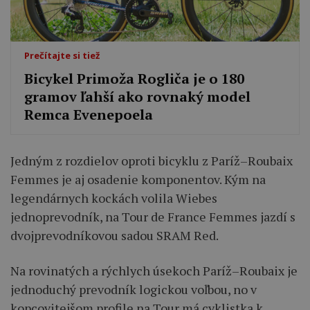
Prečítajte si tiež
Bicykel Primoža Rogliča je o 180
gramov ľahší ako rovnaký model
Remca Evenepoela
Jedným z rozdielov oproti bicyklu z Paríž–Roubaix
Femmes je aj osadenie komponentov. Kým na
legendárnych kockách volila Wiebes
jednoprevodník, na Tour de France Femmes jazdí s
dvojprevodníkovou sadou SRAM Red.
Na rovinatých a rýchlych úsekoch Paríž–Roubaix je
jednoduchý prevodník logickou voľbou, no v
kopcovitejšom profile na Tour má cyklistka k