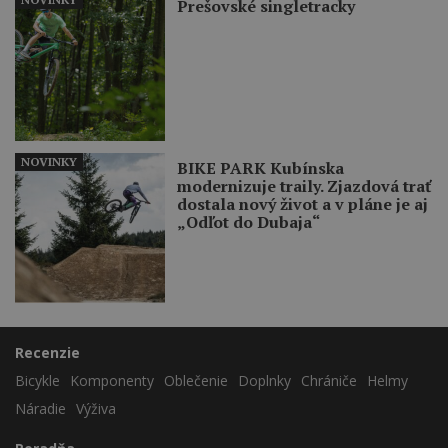
Prešovské singletracky
NOVINKY
BIKE PARK Kubínska
modernizuje traily. Zjazdová trať
dostala nový život a v pláne je aj
„Odľot do Dubaja“
Recenzie
Bicykle
Komponenty
Oblečenie
Doplnky
Chrániče
Helmy
Náradie
Výživa