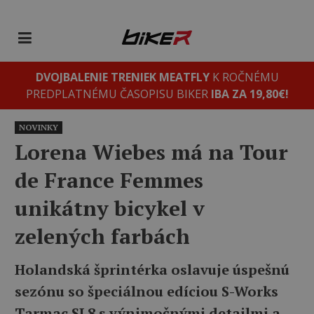
DVOJBALENIE TRENIEK MEATFLY
K ROČNÉMU
PREDPLATNÉMU ČASOPISU BIKER
IBA ZA 19,80€!
NOVINKY
Lorena Wiebes má na Tour
de France Femmes
unikátny bicykel v
zelených farbách
Holandská šprintérka oslavuje úspešnú
sezónu so špeciálnou edíciou S-Works
Tarmac SL8 s výnimočnými detailmi a