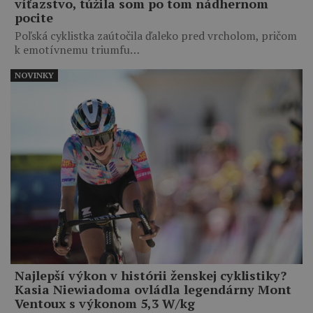
víťazstvo, túžila som po tom nádhernom
pocite
Poľská cyklistka zaútočila ďaleko pred vrcholom, pričom
k emotívnemu triumfu…
NOVINKY
Najlepší výkon v histórii ženskej cyklistiky?
Kasia Niewiadoma ovládla legendárny Mont
Ventoux s výkonom 5,3 W/kg