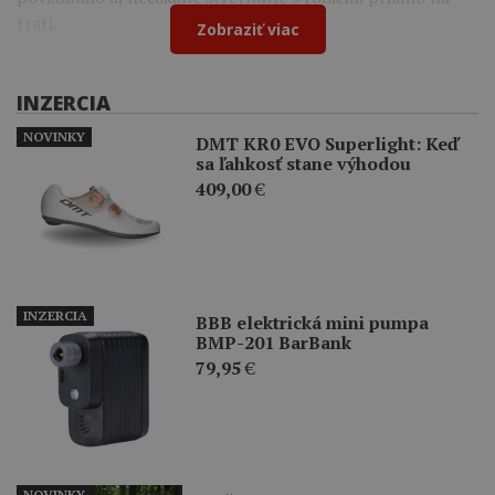
trati.
Zobraziť viac
INZERCIA
NOVINKY
DMT KR0 EVO Superlight: Keď
sa ľahkosť stane výhodou
409,00
€
INZERCIA
BBB elektrická mini pumpa
BMP-201 BarBank
79,95
€
NOVINKY