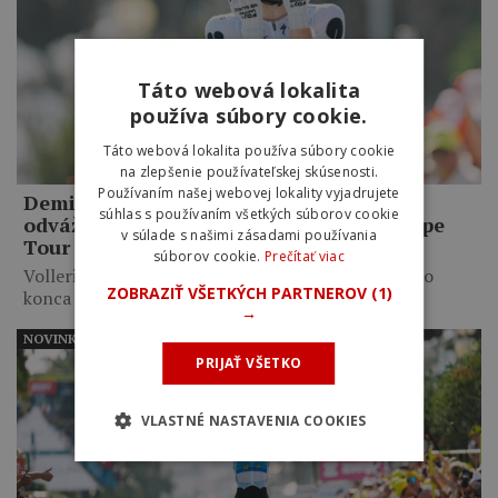
Táto webová lokalita
používa súbory cookie.
Táto webová lokalita používa súbory cookie
na zlepšenie používateľskej skúsenosti.
Používaním našej webovej lokality vyjadrujete
Demi Vollering ide do žltého dresu po
súhlas s používaním všetkých súborov cookie
odvážnom útoku a víťazstve v ôsmej etape
v súlade s našimi zásadami používania
Tour de France Femmes
súborov cookie.
Prečítať viac
Vollering dotiahla 6-kilometrové sólo do víťazného
ZOBRAZIŤ VŠETKÝCH PARTNEROV
(1)
konca a získala 8-sekundový…
→
NOVINKY
PRIJAŤ VŠETKO
VLASTNÉ NASTAVENIA COOKIES