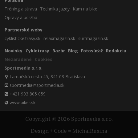
Poradňa
Tréning a strava
Technika jazdy
Kam na bike
Opravy a údržba
Partnerské weby
cyklisticke.trasy.sk
relaxmagazin.sk
surfmagazin.sk
Novinky
Cyklotrasy
Bazár
Blog
Fotosúťaž
Redakcia
Nezaradené
Cookies
Sportmedia s.r.o.
Lamačská cesta 45, 841 03 Bratislava
sportmedia@sportmedia.sk
+421 903 805 059
www.biker.sk
Copyright © 2026 Sportmedia s.r.o.
Design + Code = MichalRusina