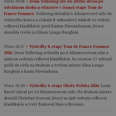
Včera 19:04
Demi Vollering ide do žltého dresu po
odvážnom útoku a víťazstve v ôsmej etape Tour de
Vollering dotiahla 6-kilometrové sólo do
France Femmes.
víťazného konca a získala 8-sekundový náskok vo vedení
celkovej klasifikácie pred Kasiou Niewiadomom, ktorá
skončila tretia za Elisou Longo Borghini.
Včera 18:57
Výsledky 8. etapy Tour de France Femmes
Demi Vollering zvíťazila po 6-kilometrovom sóle a
2026.
ujala sa vedenia celkovej klasifikácie. So stratou 17 sekúnd
prišli do cieľa na druhom a treťom mieste Elisa Longo
Borghini a Kasia Niewiadoma.
Louis
Včera 16:30
Výsledky 6. etapy Okolo Poľska 2026.
Barré vyhral po 14-kilometrovom sóle. Na druhom mieste
skončil Christian Scaroni, ktorý sa ujal vedenia celkovej
klasifikácie a tretí finišoval Marco Brenner.