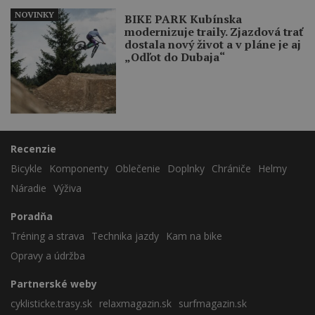
NOVINKY
BIKE PARK Kubínska
modernizuje traily. Zjazdová trať
dostala nový život a v pláne je aj
„Odľot do Dubaja“
Recenzie
Bicykle
Komponenty
Oblečenie
Doplnky
Chrániče
Helmy
Náradie
Výživa
Poradňa
Tréning a strava
Technika jazdy
Kam na bike
Opravy a údržba
Partnerské weby
cyklisticke.trasy.sk
relaxmagazin.sk
surfmagazin.sk