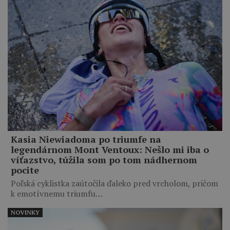
Kasia Niewiadoma po triumfe na
legendárnom Mont Ventoux: Nešlo mi iba o
víťazstvo, túžila som po tom nádhernom
pocite
Poľská cyklistka zaútočila ďaleko pred vrcholom, pričom
k emotívnemu triumfu…
NOVINKY