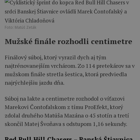
Foto: Matúš Zeták
Mužské finále rozhodli centimetre
Finálový súboj, ktorý vyrazil dych aj tým
najtrénovanejším vrchárom. Zo 114 pretekárov sa v
mužskom finále stretla šestica, ktorá predviedla
najrýchlejšiu jazdu dňa.
Súboj na lakte a centimetre rozhodol o víťazovi
Marekovi Čontofalskom z tímu ProEfekt, ktorý
zdolal druhého Matúša Mazána o 45 stotín a tretí
skončil Matej Švoňava s odstupom 1,16 sekundy.
Red Bull Hill Chasers – Banská Štiavnica