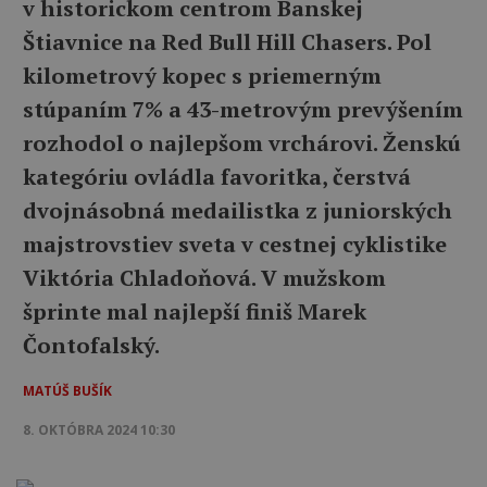
v historickom centrom Banskej
Štiavnice na Red Bull Hill Chasers. Pol
kilometrový kopec s priemerným
stúpaním 7% a 43-metrovým prevýšením
rozhodol o najlepšom vrchárovi. Ženskú
kategóriu ovládla favoritka, čerstvá
dvojnásobná medailistka z juniorských
majstrovstiev sveta v cestnej cyklistike
Viktória Chladoňová. V mužskom
šprinte mal najlepší finiš Marek
Čontofalský.
MATÚŠ BUŠÍK
8. OKTÓBRA 2024 10:30