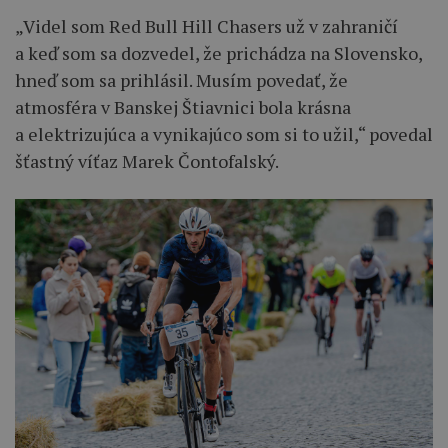
„Videl som Red Bull Hill Chasers už v zahraničí
a keď som sa dozvedel, že prichádza na Slovensko,
hneď som sa prihlásil. Musím povedať, že
atmosféra v Banskej Štiavnici bola krásna
a elektrizujúca a vynikajúco som si to užil,“ povedal
šťastný víťaz Marek Čontofalský.