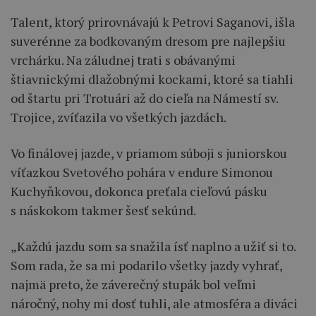
Talent, ktorý prirovnávajú k Petrovi Saganovi, išla
suverénne za bodkovaným dresom pre najlepšiu
vrchárku. Na záludnej trati s obávanými
štiavnickými dlažobnými kockami, ktoré sa tiahli
od štartu pri Trotuári až do cieľa na Námestí sv.
Trojice, zvíťazila vo všetkých jazdách.
Vo finálovej jazde, v priamom súboji s juniorskou
víťazkou Svetového pohára v endure Simonou
Kuchyňkovou, dokonca preťala cieľovú pásku
s náskokom takmer šesť sekúnd.
„Každú jazdu som sa snažila ísť naplno a užiť si to.
Som rada, že sa mi podarilo všetky jazdy vyhrať,
najmä preto, že záverečný stupák bol veľmi
náročný, nohy mi dosť tuhli, ale atmosféra a diváci