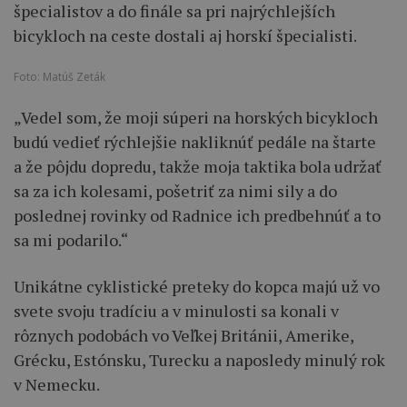
špecialistov a do finále sa pri najrýchlejších
bicykloch na ceste dostali aj horskí špecialisti.
Foto: Matúš Zeták
„Vedel som, že moji súperi na horských bicykloch
budú vedieť rýchlejšie nakliknúť pedále na štarte
a že pôjdu dopredu, takže moja taktika bola udržať
sa za ich kolesami, pošetriť za nimi sily a do
poslednej rovinky od Radnice ich predbehnúť a to
sa mi podarilo.“
Unikátne cyklistické preteky do kopca majú už vo
svete svoju tradíciu a v minulosti sa konali v
rôznych podobách vo Veľkej Británii, Amerike,
Grécku, Estónsku, Turecku a naposledy minulý rok
v Nemecku.