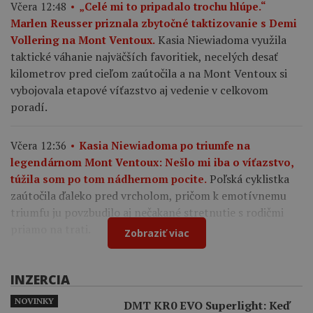
Včera 12:48
„Celé mi to pripadalo trochu hlúpe.“
Marlen Reusser priznala zbytočné taktizovanie s Demi
Kasia Niewiadoma využila
Vollering na Mont Ventoux.
taktické váhanie najväčších favoritiek, necelých desať
kilometrov pred cieľom zaútočila a na Mont Ventoux si
vybojovala etapové víťazstvo aj vedenie v celkovom
poradí.
Včera 12:36
Kasia Niewiadoma po triumfe na
legendárnom Mont Ventoux: Nešlo mi iba o víťazstvo,
Poľská cyklistka
túžila som po tom nádhernom pocite.
zaútočila ďaleko pred vrcholom, pričom k emotívnemu
triumfu ju povzbudilo aj nečakané stretnutie s rodičmi
priamo na trati.
Zobraziť viac
INZERCIA
NOVINKY
DMT KR0 EVO Superlight: Keď