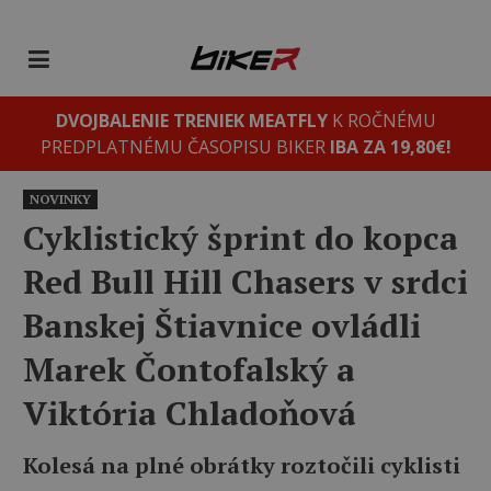
DVOJBALENIE TRENIEK MEATFLY
K ROČNÉMU
PREDPLATNÉMU ČASOPISU BIKER
IBA ZA 19,80€!
NOVINKY
Cyklistický šprint do kopca
Red Bull Hill Chasers v srdci
Banskej Štiavnice ovládli
Marek Čontofalský a
Viktória Chladoňová
Kolesá na plné obrátky roztočili cyklisti