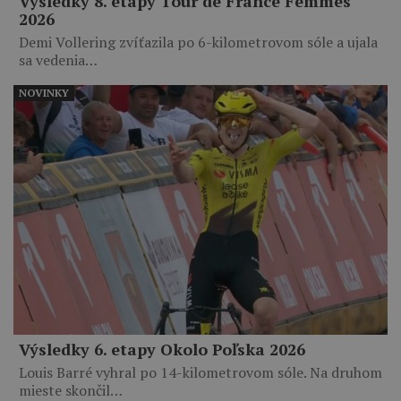
Výsledky 8. etapy Tour de France Femmes
2026
Demi Vollering zvíťazila po 6-kilometrovom sóle a ujala
sa vedenia…
NOVINKY
Výsledky 6. etapy Okolo Poľska 2026
Louis Barré vyhral po 14-kilometrovom sóle. Na druhom
mieste skončil…