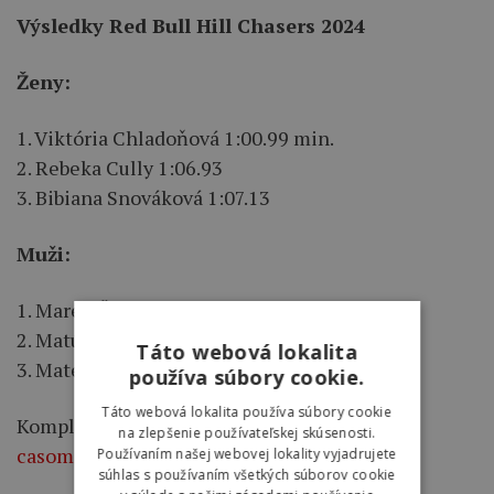
Výsledky Red Bull Hill Chasers 2024
Ženy:
1. Viktória Chladoňová 1:00.99 min.
2. Rebeka Cully 1:06.93
3. Bibiana Snováková 1:07.13
Muži:
1. Marek Čontofalský 49.22 s
2. Matúš Mazán 49,67 s
Táto webová lokalita
3. Matej Švoňava 50.38 s
používa súbory cookie.
Táto webová lokalita používa súbory cookie
Kompletné výsledky nájdete na stránke
na zlepšenie používateľskej skúsenosti.
casomierapt.com
.
Používaním našej webovej lokality vyjadrujete
súhlas s používaním všetkých súborov cookie