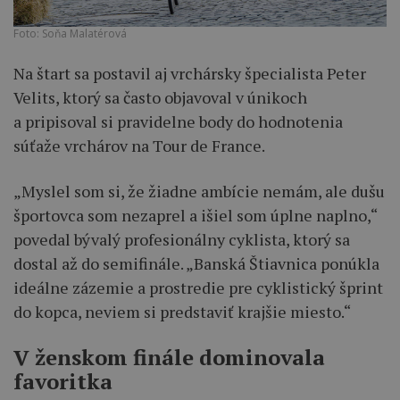
Foto: Soňa Malatérová
Na štart sa postavil aj vrchársky špecialista Peter
Velits, ktorý sa často objavoval v únikoch
a pripisoval si pravidelne body do hodnotenia
súťaže vrchárov na Tour de France.
„Myslel som si, že žiadne ambície nemám, ale dušu
športovca som nezaprel a išiel som úplne naplno,“
povedal bývalý profesionálny cyklista, ktorý sa
dostal až do semifinále. „Banská Štiavnica ponúkla
ideálne zázemie a prostredie pre cyklistický šprint
do kopca, neviem si predstaviť krajšie miesto.“
V ženskom finále dominovala
favoritka