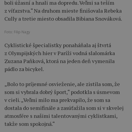
boli úžasní a hnali ma dopredu. Veľmi sa teším
z víťazstva.“ Na druhom mieste finišovala Rebeka
Cully a tretie miesto obsadila Bibiana Snováková.
Foto: Filip Nagy
Cyklistické špecialistky ponaháňala aj štvrtá
z Olympijských hier v Paríži vodná slalomárka
Zuzana Paňková, ktorá na jeden deň vymenila
pádlo za bicykel.
„Bolo to príjemné osvieženie, ale zistila som, že
som si vybrala dobrý šport,“ podotkla s úsmevom
v cieli. „Veľmi milo ma prekvapilo, že som sa
dostala do semifinále a zasúťažila som si v skvelej
atmosfére s našimi talentovanými cyklistkami,
takže som spokojná.“