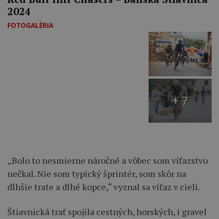
2024
FOTOGALÉRIA
+ 7
„Bolo to nesmierne náročné a vôbec som víťazstvo
nečkal. Nie som typický šprintér, som skôr na
dlhšie trate a dlhé kopce,“ vyznal sa víťaz v cieli.
Štiavnická trať spojila cestných, horských, i gravel