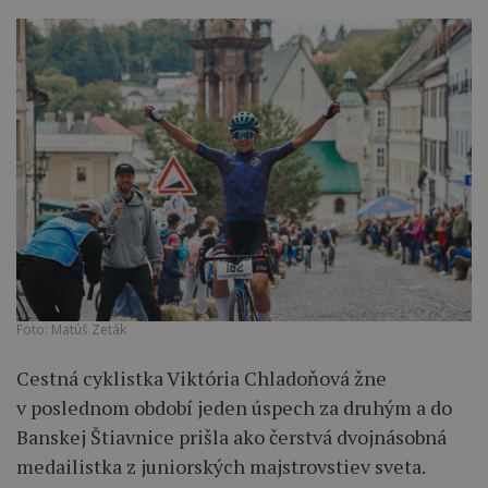
Foto: Matúš Zeták
Cestná cyklistka Viktória Chladoňová žne
v poslednom období jeden úspech za druhým a do
Banskej Štiavnice prišla ako čerstvá dvojnásobná
medailistka z juniorských majstrovstiev sveta.