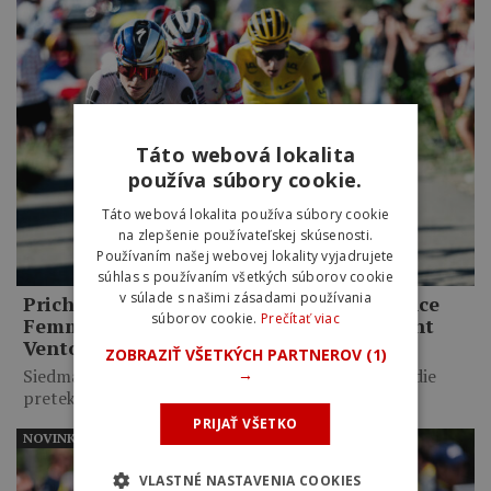
Táto webová lokalita
používa súbory cookie.
Táto webová lokalita používa súbory cookie
na zlepšenie používateľskej skúsenosti.
Používaním našej webovej lokality vyjadrujete
súhlas s používaním všetkých súborov cookie
v súlade s našimi zásadami používania
Prichádza najťažšia skúška Tour de France
súborov cookie.
Prečítať viac
Femmes. Favoritky čaká legendárny Mont
Ventoux
ZOBRAZIŤ VŠETKÝCH PARTNEROV
(1)
Siedma etapa Tour de France Femmes 2026 privedie
→
pretekárky na…
PRIJAŤ VŠETKO
NOVINKY
VLASTNÉ NASTAVENIA COOKIES