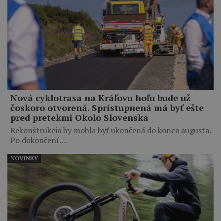
Nová cyklotrasa na Kráľovu hoľu bude už
čoskoro otvorená. Sprístupnená má byť ešte
pred pretekmi Okolo Slovenska
Rekonštrukcia by mohla byť ukončená do konca augusta.
Po dokončení…
NOVINKY