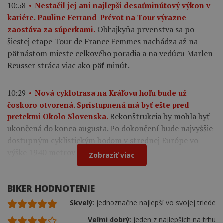
10:58
Nestačil jej ani najlepší desaťminútový výkon v
kariére. Pauline Ferrand-Prévot na Tour výrazne
Obhajkyňa prvenstva sa po
zaostáva za súperkami.
šiestej etape Tour de France Femmes nachádza až na
pätnástom mieste celkového poradia a na vedúcu Marlen
Reusser stráca viac ako päť minút.
10:29
Nová cyklotrasa na Kráľovu hoľu bude už
čoskoro otvorená. Sprístupnená má byť ešte pred
Rekonštrukcia by mohla byť
pretekmi Okolo Slovenska.
ukončená do konca augusta. Po dokončení bude najvyššie
dostupným cyklistickým bodom v strednej Európe vo
výške 1940 metrov nad morom.
Zobraziť viac
BIKER HODNOTENIE
Skvelý
: jednoznačne najlepší vo svojej triede
Veľmi dobrý
: jeden z najlepších na trhu