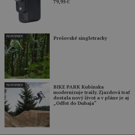
79,95
€
NOVINKY
Prešovské singletracky
NOVINKY
BIKE PARK Kubínska
modernizuje traily. Zjazdová trať
dostala nový život a v pláne je aj
„Odľot do Dubaja“