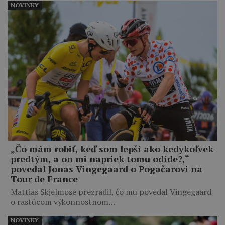
NOVINKY
„Čo mám robiť, keď som lepší ako kedykoľvek
predtým, a on mi napriek tomu odíde?,“
povedal Jonas Vingegaard o Pogačarovi na
Tour de France
Mattias Skjelmose prezradil, čo mu povedal Vingegaard
o rastúcom výkonnostnom…
NOVINKY