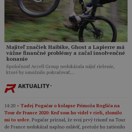
Majiteľ značiek Haibike, Ghost a Lapierre má
vážne finančné problémy a začal insolvenčné
konanie
Spoločnosť Accell Group nedokázala nájsť riešenie,
ktoré by umožnilo pokračovať…
AKTUALITY
14:20
Tadej Pogačar o kolapse Primoža Rogliča na
Tour de France 2020: Keď som ho videl v cieli, zlomilo
Pogačar priznal, že svoj prvý triumf na Tour
mi to srdce.
de France nedokázal naplno osláviť, pretože ho zatienilo