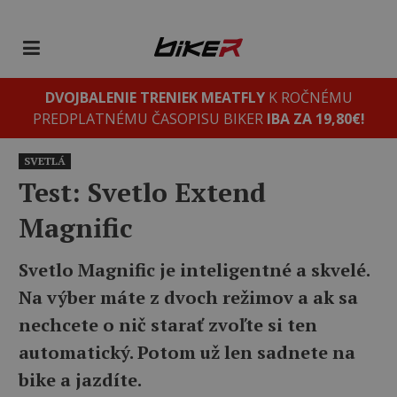
DVOJBALENIE TRENIEK MEATFLY
K ROČNÉMU
PREDPLATNÉMU ČASOPISU BIKER
IBA ZA 19,80€!
SVETLÁ
Test: Svetlo Extend
Magnific
Svetlo Magnific je inteligentné a skvelé.
Na výber máte z dvoch režimov a ak sa
nechcete o nič starať zvoľte si ten
automatický. Potom už len sadnete na
bike a jazdíte.