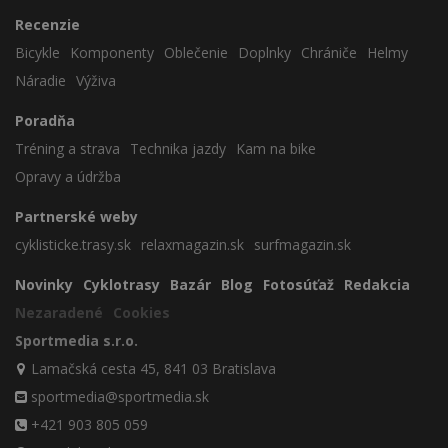
Recenzie
Bicykle
Komponenty
Oblečenie
Doplnky
Chrániče
Helmy
Náradie
Výživa
Poradňa
Tréning a strava
Technika jazdy
Kam na bike
Opravy a údržba
Partnerské weby
cyklisticke.trasy.sk
relaxmagazin.sk
surfmagazin.sk
Novinky
Cyklotrasy
Bazár
Blog
Fotosúťaž
Redakcia
Nezaradené
Cookies
Sportmedia s.r.o.
Lamačská cesta 45, 841 03 Bratislava
sportmedia@sportmedia.sk
+421 903 805 059