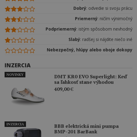
Dobrý
: odvedie si svoju prácu
Priemerný
: ničím výnimočný
Podpriemerný
: istým spôsobom nevhodný
Slabý
: radšej si nájdite niečo iné
Nebezpečný, hlúpy alebo oboje dokopy
INZERCIA
NOVINKY
DMT KR0 EVO Superlight: Keď
sa ľahkosť stane výhodou
409,00
€
INZERCIA
BBB elektrická mini pumpa
BMP-201 BarBank