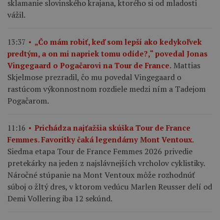
sklamanie slovinského krajana, ktorého si od mladosti
vážil.
13:37
„Čo mám robiť, keď som lepší ako kedykoľvek
predtým, a on mi napriek tomu odíde?,“ povedal Jonas
Mattias
Vingegaard o Pogačarovi na Tour de France.
Skjelmose prezradil, čo mu povedal Vingegaard o
rastúcom výkonnostnom rozdiele medzi ním a Tadejom
Pogačarom.
11:16
Prichádza najťažšia skúška Tour de France
Femmes. Favoritky čaká legendárny Mont Ventoux.
Siedma etapa Tour de France Femmes 2026 privedie
pretekárky na jeden z najslávnejších vrcholov cyklistiky.
Náročné stúpanie na Mont Ventoux môže rozhodnúť
súboj o žltý dres, v ktorom vedúcu Marlen Reusser delí od
Demi Vollering iba 12 sekúnd.