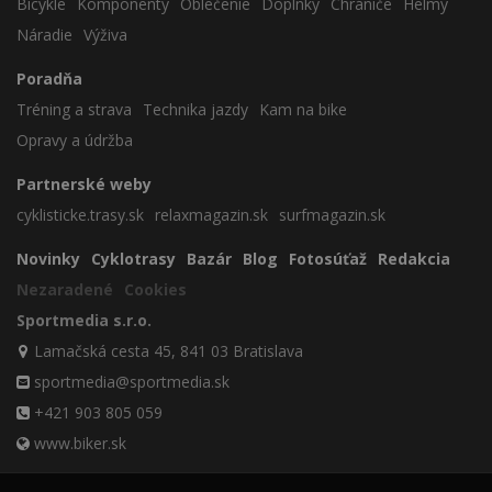
Bicykle
Komponenty
Oblečenie
Doplnky
Chrániče
Helmy
Náradie
Výživa
Poradňa
Tréning a strava
Technika jazdy
Kam na bike
Opravy a údržba
Partnerské weby
cyklisticke.trasy.sk
relaxmagazin.sk
surfmagazin.sk
Novinky
Cyklotrasy
Bazár
Blog
Fotosúťaž
Redakcia
Nezaradené
Cookies
Sportmedia s.r.o.
Lamačská cesta 45, 841 03 Bratislava
sportmedia@sportmedia.sk
+421 903 805 059
www.biker.sk