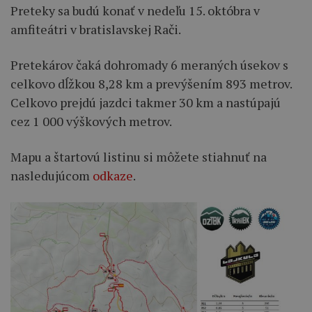
Preteky sa budú konať v nedeľu 15. októbra v
amfiteátri v bratislavskej Rači.
Pretekárov čaká dohromady 6 meraných úsekov s
celkovo dĺžkou 8,28 km a prevýšením 893 metrov.
Celkovo prejdú jazdci takmer 30 km a nastúpajú
cez 1 000 výškových metrov.
Mapu a štartovú listinu si môžete stiahnuť na
nasledujúcom
odkaze
.