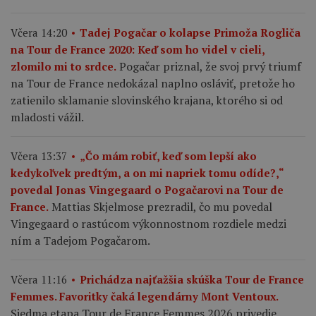
Včera 14:20
Tadej Pogačar o kolapse Primoža Rogliča
na Tour de France 2020: Keď som ho videl v cieli,
Pogačar priznal, že svoj prvý triumf
zlomilo mi to srdce.
na Tour de France nedokázal naplno osláviť, pretože ho
zatienilo sklamanie slovinského krajana, ktorého si od
mladosti vážil.
Včera 13:37
„Čo mám robiť, keď som lepší ako
kedykoľvek predtým, a on mi napriek tomu odíde?,“
povedal Jonas Vingegaard o Pogačarovi na Tour de
Mattias Skjelmose prezradil, čo mu povedal
France.
Vingegaard o rastúcom výkonnostnom rozdiele medzi
ním a Tadejom Pogačarom.
Včera 11:16
Prichádza najťažšia skúška Tour de France
Femmes. Favoritky čaká legendárny Mont Ventoux.
Siedma etapa Tour de France Femmes 2026 privedie