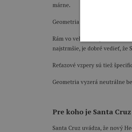
márne.
Geometria Heckler SL sa javí a
Rám vo veľkosti L pri nízkom n
najstrmšie, je dobré vedieť, ž
Reťazové vzpery sú tiež špecifi
Geometria vyzerá neutrálne bez
Pre koho je Santa Cruz
Santa Cruz uvádza, že nový Hec