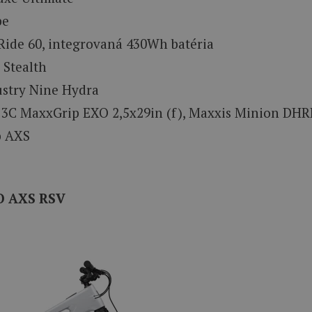
pe
Ride 60, integrovaná 430Wh batéria
Stealth
ustry Nine Hydra
C MaxxGrip EXO 2,5x29in (f), Maxxis Minion DHRII
b AXS
XO AXS RSV