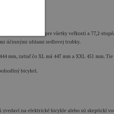
kostí od S po XXL.
ú hlavovú trubku pre všetky veľkosti a 77,2-stupňov
šími účinnými uhlami sedlovej trubky.
u 444 mm, zatiaľ čo XL má 447 mm a XXL 451 mm. Tie 
pohodlný bicykel.
 zvedaví na elektrické bicykle alebo sú skeptickí 