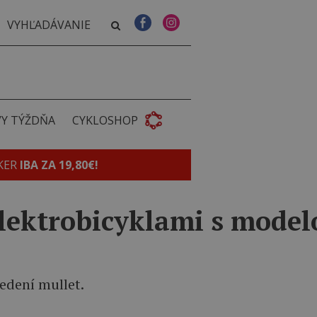
VY TÝŽDŇA
CYKLOSHOP
KER
IBA ZA 19,80€!
elektrobicyklami s mode
edení mullet.