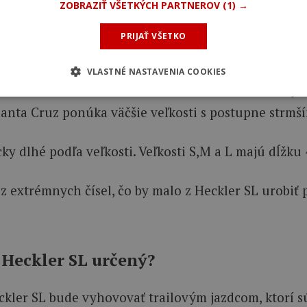
ZOBRAZIŤ VŠETKÝCH PARTNEROV
(1) →
PRIJAŤ VŠETKO
ko moderná bez toho, aby bola extrémna, pre päť veľ
VLASTNÉ NASTAVENIA COOKIES
astavení má dosah 478 mm. Heckler SL má 64-stupňov
e Santa Cruz ponúka väčšie veľkosti s postupne strm
cky dlhé podľa veľkosti. Veľkosti S,M a L majú dĺžk
 extrémnych čísel, čo by malo z Heckler SL urobiť 
 Heckler SL určený?
kler SL bude vyhovovať trailovým jazdcom, ktorí sú