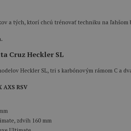
kov a tých, ktorí chcú trénovať techniku na ľahšom
h.
nta Cruz Heckler SL
odelov Heckler SL, tri s karbónovým rámom C a dva
XX AXS RSV
 mm
imate, zdvih 160 mm
xe Ultimate