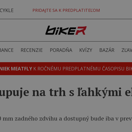
CYKLE
PRIDAJTE SA K PREDPLATITEĽOM
RANCE
RECENZIE
PORADŇA
KVÍZY
BAZÁR
ZĽA
NIEK MEATFLY
K ROČNÉMU PREDPLATNÉMU ČASOPISU BI
upuje na trh s ľahkými 
0 mm zadného zdvihu a dostupný bude iba v prev