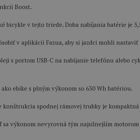
kcii Boost.
icykle v tejto triede. Doba nabíjania batérie je 3,
ôsobiť v aplikácii Fazua, aby si jazdci mohli nastav
ji s portom USB-C na nabíjanie telefónu alebo cykl
d ako ebike s plným výkonom so 630 Wh batériou.
vyše konštrukcia spodnej rámovej trubky je kompakt
eď sa výkonom nevyrovná tým najsilnejším motorom n