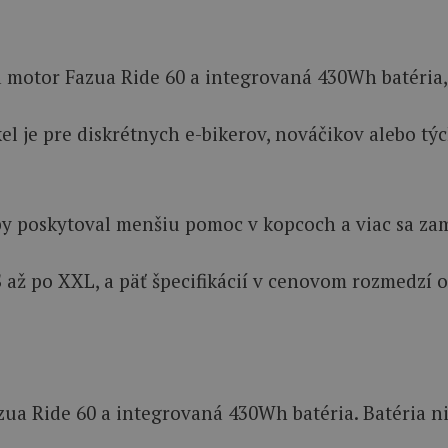
rá motor Fazua Ride 60 a integrovaná 430Wh batéria
kel je pre diskrétnych e-bikerov, nováčikov alebo týc
by poskytoval menšiu pomoc v kopcoch a viac sa zam
d S až po XXL, a päť špecifikácií v cenovom rozmedzí o
ua Ride 60 a integrovaná 430Wh batéria. Batéria ni