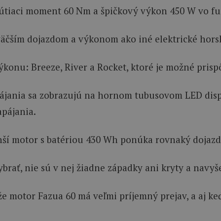
tiaci moment 60 Nm a špičkový výkon 450 W vo fun
äčším dojazdom a výkonom ako iné elektrické horské b
výkonu: Breeze, River a Rocket, ktoré je možné prisp
ájania sa zobrazujú na hornom tubusovom LED disple
pájania.
ľahší motor s batériou 430 Wh ponúka rovnaký dojaz
vybrať, nie sú v nej žiadne západky ani kryty a na
že motor Fazua 60 má veľmi príjemný prejav, a aj k