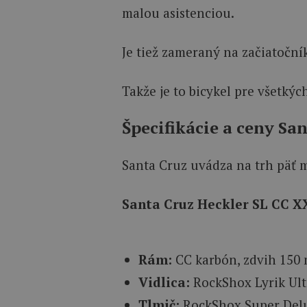
malou asistenciou.
Je tiež zameraný na začiatoční
Takže je to bicykel pre všetkýc
Špecifikácie a ceny Sa
Santa Cruz uvádza na trh päť m
Santa Cruz Heckler SL CC 
Rám:
CC karbón, zdvih 150
Vidlica:
RockShox Lyrik Ult
Tlmič:
RockShox Super Delu