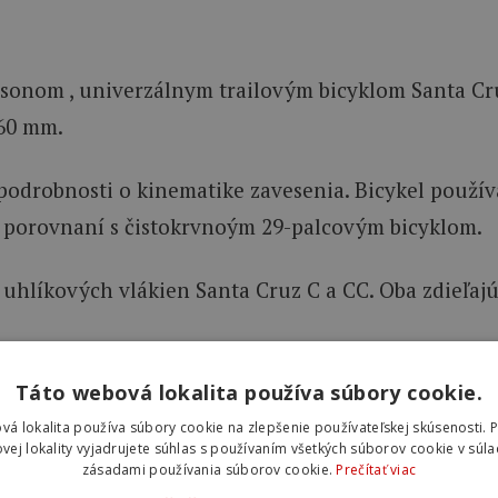
nsonom , univerzálnym trailovým bicyklom Santa Cru
160 mm.
 podrobnosti o kinematike zavesenia. Bicykel použ
v porovnaní s čistokrvnoým 29-palcovým bicyklom.
uhlíkových vlákien Santa Cruz C a CC. Oba zdieľajú 
e, ktoré vám pomôže nastaviť správny sag tlmiča, a
Táto webová lokalita používa súbory cookie.
vá lokalita používa súbory cookie na zlepšenie používateľskej skúsenosti. 
vej lokality vyjadrujete súhlas s používaním všetkých súborov cookie v súla
zásadami používania súborov cookie.
Prečítať viac
chranných prvkov, ktoré pomáhajú stíšiť bicykel a 