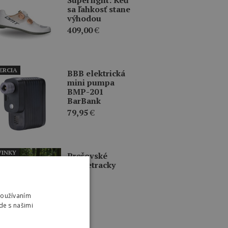
sa ľahkosť stane
výhodou
409,00
€
ERCIA
BBB elektrická
mini pumpa
BMP-201
BarBank
79,95
€
INKY
Prešovské
singletracky
Používaním
de s našimi