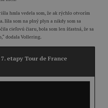
prišla hmla vedela som, že ak rýchlo otvorím
. Išla som na plný plyn a nikdy som sa
ila cieľovú čiaru, bola som len šťastná, že sa
o,“ dodala Vollering.
7. etapy Tour de France