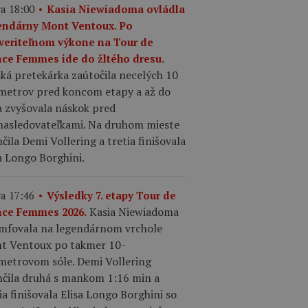
a 18:00
Kasia Niewiadoma ovládla
endárny Mont Ventoux. Po
veriteľnom výkone na Tour de
nce Femmes ide do žltého dresu.
ká pretekárka zaútočila necelých 10
ometrov pred koncom etapy a až do
a zvyšovala náskok pred
nasledovateľkami. Na druhom mieste
čila Demi Vollering a tretia finišovala
a Longo Borghini.
a 17:46
Výsledky 7. etapy Tour de
Kasia Niewiadoma
nce Femmes 2026.
umfovala na legendárnom vrchole
t Ventoux po takmer 10-
ometrovom sóle. Demi Vollering
nčila druhá s mankom 1:16 min a
ia finišovala Elisa Longo Borghini so