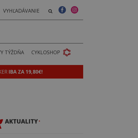
VY TÝŽDŇA
CYKLOSHOP
KER
IBA ZA 19,80€!
AKTUALITY