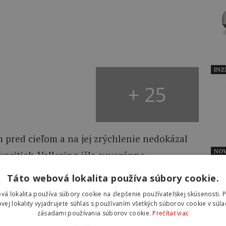
INZ
+ 25
m pred cieľom a na jej zrýchlenie nedokázal
NOV
oritiek. Vollering išla suverénne
 Niewiadomu, poľská pretekárka sa neudržala
Táto webová lokalita používa súbory cookie.
vá lokalita používa súbory cookie na zlepšenie používateľskej skúsenosti. 
vej lokality vyjadrujete súhlas s používaním všetkých súborov cookie v súla
zásadami používania súborov cookie.
Prečítať viac
ollering veľký náskok na čele celkového