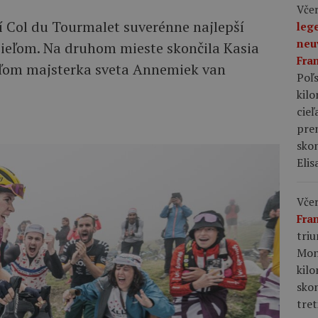
Včer
í Col du Tourmalet suverénne najlepší
leg
neu
ieľom. Na druhom mieste skončila Kasia
Fra
eľom majsterka sveta Annemiek van
Poľs
kil
cieľ
pre
skon
Elis
Včer
Fra
tri
Mon
kil
sko
tret