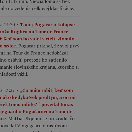
tou 1:42 min. Niewiadoma sa tiež
ala do vedenia celkovej klasifikácie.
a 14:20
Tadej Pogačar o kolapse
moža Rogliča na Tour de France
: Keď som ho videl v cieli, zlomilo
Pogačar priznal, že svoj prvý
o srdce.
umf na Tour de France nedokázal
no osláviť, pretože ho zatienilo
manie slovinského krajana, ktorého si
ladosti vážil.
a 13:37
„Čo mám robiť, keď som
ší ako kedykoľvek predtým, a on mi
riek tomu odíde?,“ povedal Jonas
gegaard o Pogačarovi na Tour de
Mattias Skjelmose prezradil, čo
nce.
povedal Vingegaard o rastúcom