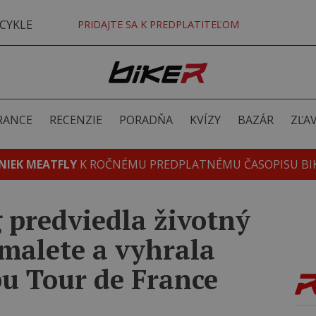
CYKLE
PRIDAJTE SA K PREDPLATITEĽOM
RANCE
RECENZIE
PORADŇA
KVÍZY
BAZÁR
ZĽA
NIEK MEATFLY
K ROČNÉMU PREDPLATNÉMU ČASOPISU BI
 predviedla životný
malete a vyhrala
pu Tour de France