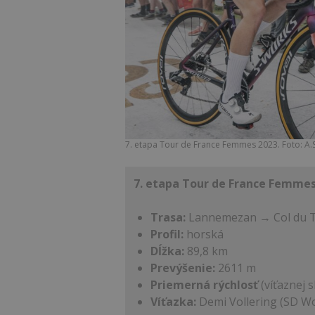
7. etapa Tour de France Femmes 2023. Foto: A.S
7. etapa Tour de France Femmes
Trasa:
Lannemezan → Col du 
Profil:
horská
Dĺžka:
89,8 km
Prevýšenie:
2611 m
Priemerná rýchlosť
(víťaznej 
Víťazka:
Demi Vollering (SD W