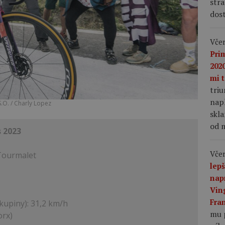
stra
dost
Včer
Pri
2020
mi t
tri
napl
.O. / Charly Lopez
skla
od m
 2023
Včer
Tourmalet
lep
nap
Vin
Fra
skupiny): 31,2 km/h
mu 
orx)