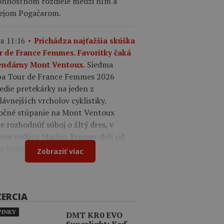
onnostnom rozdiele medzi ním a
ejom Pogačarom.
a 11:16
Prichádza najťažšia skúška
r de France Femmes. Favoritky čaká
Siedma
endárny Mont Ventoux.
pa Tour de France Femmes 2026
edie pretekárky na jeden z
lávnejších vrcholov cyklistiky.
očné stúpanie na Mont Ventoux
 rozhodnúť súboj o žltý dres, v
rom vedúcu Marlen Reusser delí od
 Vollering iba 12 sekúnd.
Zobraziť viac
ZERCIA
INKY
DMT KR0 EVO
Superlight: Keď