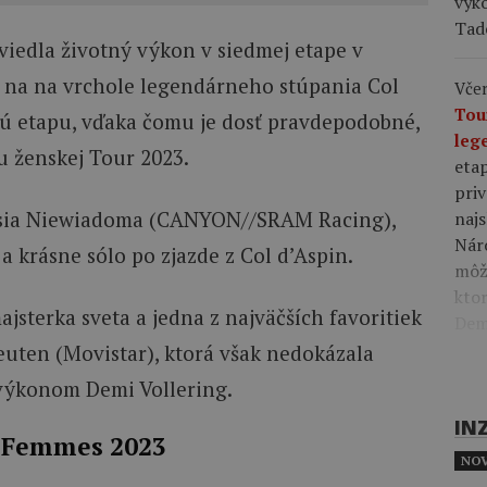
výk
Tad
viedla životný výkon v siedmej etape v
 na na vrchole legendárneho stúpania Col
Včer
Tou
ú etapu, vďaka čomu je dosť pravdepodobné,
leg
u ženskej Tour 2023.
eta
priv
asia Niewiadoma (CANYON//SRAM Racing),
najs
Nár
a krásne sólo po zjazde z Col d’Aspin.
môže
kto
ajsterka sveta a jedna z najväčších favoritiek
Demi
uten (Movistar), ktorá však nedokázala
výkonom Demi Vollering.
IN
e Femmes 2023
NOV