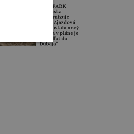
INKY
BIKE PARK
Kubínska
modernizuje
traily. Zjazdová
trať dostala nový
život a v pláne je
aj „Odľot do
Dubaja“