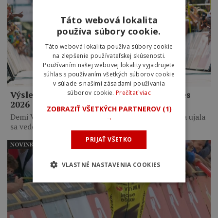
Táto webová lokalita
používa súbory cookie.
Táto webová lokalita používa súbory cookie
na zlepšenie používateľskej skúsenosti.
Používaním našej webovej lokality vyjadrujete
súhlas s používaním všetkých súborov cookie
v súlade s našimi zásadami používania
súborov cookie.
Prečítať viac
Výsledky 8. etapy Tour de France Femmes
2026
ZOBRAZIŤ VŠETKÝCH PARTNEROV
(1)
Demi Vollering zvíťazila po 6-kilometrovom sóle a ujala
→
sa vedenia…
PRIJAŤ VŠETKO
NOVINKY
VLASTNÉ NASTAVENIA COOKIES