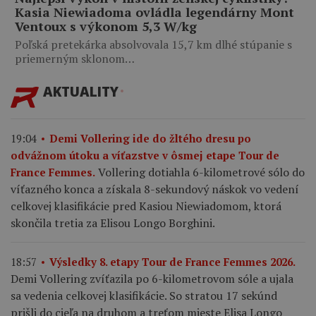
Kasia Niewiadoma ovládla legendárny Mont
Ventoux s výkonom 5,3 W/kg
Poľská pretekárka absolvovala 15,7 km dlhé stúpanie s
priemerným sklonom…
AKTUALITY
19:04
Demi Vollering ide do žltého dresu po
odvážnom útoku a víťazstve v ôsmej etape Tour de
Vollering dotiahla 6-kilometrové sólo do
France Femmes.
víťazného konca a získala 8-sekundový náskok vo vedení
celkovej klasifikácie pred Kasiou Niewiadomom, ktorá
skončila tretia za Elisou Longo Borghini.
18:57
Výsledky 8. etapy Tour de France Femmes 2026.
Demi Vollering zvíťazila po 6-kilometrovom sóle a ujala
sa vedenia celkovej klasifikácie. So stratou 17 sekúnd
prišli do cieľa na druhom a treťom mieste Elisa Longo