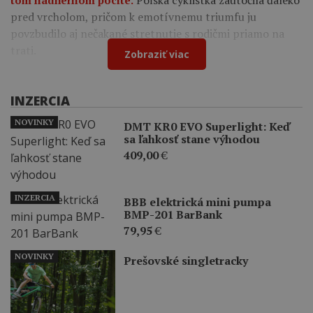
Poľská cyklistka zaútočila ďaleko
tom nádhernom pocite.
pred vrcholom, pričom k emotívnemu triumfu ju
povzbudilo aj nečakané stretnutie s rodičmi priamo na
trati.
Zobraziť viac
INZERCIA
NOVINKY
DMT KR0 EVO Superlight: Keď
sa ľahkosť stane výhodou
409,00
€
INZERCIA
BBB elektrická mini pumpa
BMP-201 BarBank
79,95
€
NOVINKY
Prešovské singletracky