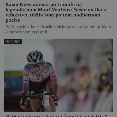
Kasia Niewiadoma po triumfe na
legendárnom Mont Ventoux: Nešlo mi iba o
víťazstvo, túžila som po tom nádhernom
pocite
Poľská cyklistka zaútočila ďaleko pred vrcholom, pričom
k emotívnemu triumfu…
NOVINKY
Najlepší výkon v histórii ženskej cyklistiky?