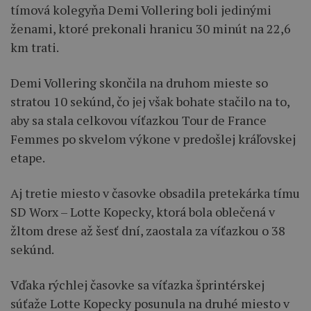
tímová kolegyňa Demi Vollering boli jedinými
ženami, ktoré prekonali hranicu 30 minút na 22,6
km trati.
Demi Vollering skončila na druhom mieste so
stratou 10 sekúnd, čo jej však bohate stačilo na to,
aby sa stala celkovou víťazkou Tour de France
Femmes po skvelom výkone v predošlej kráľovskej
etape.
Aj tretie miesto v časovke obsadila pretekárka tímu
SD Worx – Lotte Kopecky, ktorá bola oblečená v
žltom drese až šesť dní, zaostala za víťazkou o 38
sekúnd.
Vďaka rýchlej časovke sa víťazka šprintérskej
súťaže Lotte Kopecky posunula na druhé miesto v