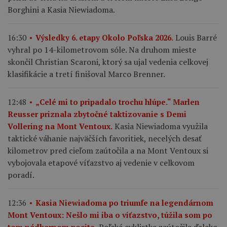
Borghini a Kasia Niewiadoma.
Louis Barré
16:30
Výsledky 6. etapy Okolo Poľska 2026.
vyhral po 14-kilometrovom sóle. Na druhom mieste
skončil Christian Scaroni, ktorý sa ujal vedenia celkovej
klasifikácie a tretí finišoval Marco Brenner.
12:48
„Celé mi to pripadalo trochu hlúpe.“ Marlen
Reusser priznala zbytočné taktizovanie s Demi
Kasia Niewiadoma využila
Vollering na Mont Ventoux.
taktické váhanie najväčších favoritiek, necelých desať
kilometrov pred cieľom zaútočila a na Mont Ventoux si
vybojovala etapové víťazstvo aj vedenie v celkovom
poradí.
12:36
Kasia Niewiadoma po triumfe na legendárnom
Mont Ventoux: Nešlo mi iba o víťazstvo, túžila som po