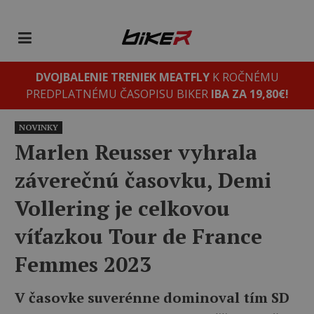
DVOJBALENIE TRENIEK MEATFLY
K ROČNÉMU
PREDPLATNÉMU ČASOPISU BIKER
IBA ZA 19,80€!
NOVINKY
Marlen Reusser vyhrala
záverečnú časovku, Demi
Vollering je celkovou
víťazkou Tour de France
Femmes 2023
V časovke suverénne dominoval tím SD