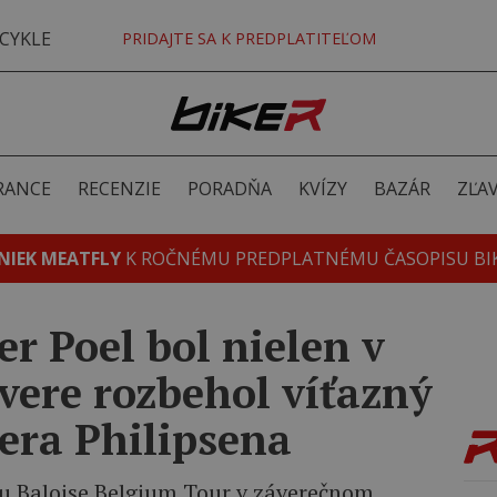
CYKLE
PRIDAJTE SA K PREDPLATITEĽOM
RANCE
RECENZIE
PORADŇA
KVÍZY
BAZÁR
ZĽA
NIEK MEATFLY
K ROČNÉMU PREDPLATNÉMU ČASOPISU BI
r Poel bol nielen v
ávere rozbehol víťazný
pera Philipsena
u Baloise Belgium Tour v záverečnom