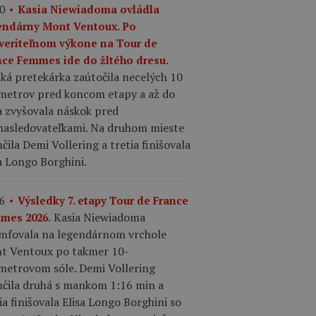
0
Kasia Niewiadoma ovládla
endárny Mont Ventoux. Po
veriteľnom výkone na Tour de
nce Femmes ide do žltého dresu.
ká pretekárka zaútočila necelých 10
ometrov pred koncom etapy a až do
a zvyšovala náskok pred
nasledovateľkami. Na druhom mieste
čila Demi Vollering a tretia finišovala
a Longo Borghini.
6
Výsledky 7. etapy Tour de France
Kasia Niewiadoma
mes 2026.
umfovala na legendárnom vrchole
t Ventoux po takmer 10-
ometrovom sóle. Demi Vollering
nčila druhá s mankom 1:16 min a
ia finišovala Elisa Longo Borghini so