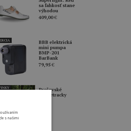
sa ľahkosť stane
výhodou
409,00
€
ERCIA
BBB elektrická
mini pumpa
BMP-201
BarBank
79,95
€
INKY
Prešovské
singletracky
Používaním
de s našimi