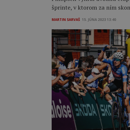
šprinte, v ktorom za ním sko
MARTIN SARVAŠ
15. JÚNA 2023 13:40