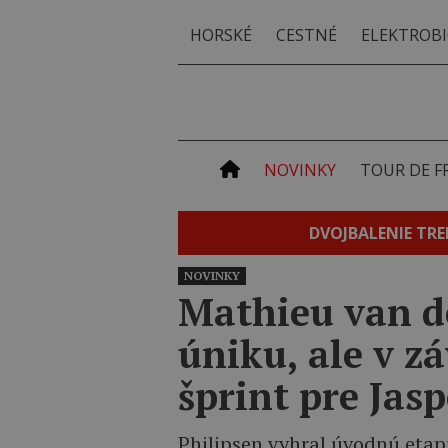
HORSKÉ
CESTNÉ
ELEKTROBI
NOVINKY
TOUR DE F
DVOJBALENIE TRE
NOVINKY
Mathieu van de
úniku, ale v z
šprint pre Jas
Philipsen vyhral úvodnú etap