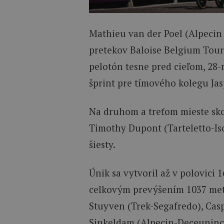
Mathieu van der Poel (Alpecin
pretekov Baloise Belgium Tour
pelotón tesne pred cieľom, 28
šprint pre tímového kolegu Jasp
Na druhom a treťom mieste sko
Timothy Dupont (Tarteletto-Isor
šiesty.
Únik sa vytvoril až v polovici 
celkovým prevýšením 1037 metr
Stuyven (Trek-Segafredo), Cas
Sinkeldam (Alpecin-Deceuninc