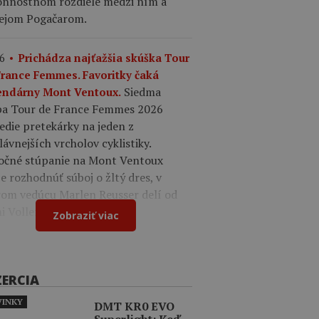
onnostnom rozdiele medzi ním a
ejom Pogačarom.
6
Prichádza najťažšia skúška Tour
France Femmes. Favoritky čaká
Siedma
endárny Mont Ventoux.
pa Tour de France Femmes 2026
edie pretekárky na jeden z
lávnejších vrcholov cyklistiky.
očné stúpanie na Mont Ventoux
 rozhodnúť súboj o žltý dres, v
rom vedúcu Marlen Reusser delí od
 Vollering iba 12 sekúnd.
Zobraziť viac
ZERCIA
INKY
DMT KR0 EVO
Superlight: Keď