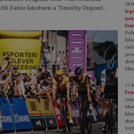
18:0
nčili Fabio Jakobsen a Timothy Dupont.
leg
neu
Fra
Poľs
kil
cieľ
pre
skon
Elis
17:4
Fem
tri
Mon
kil
sko
tret