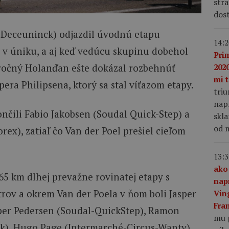
stra
dost
 Deceuninck) odjazdil úvodnú etapu
14:2
 v úniku, a aj keď vedúcu skupinu dobehol
Pri
-ročný Holanďan ešte dokázal rozbehnúť
2020
mi t
era Philipsena, ktorý sa stal víťazom etapy.
tri
napl
nčili Fabio Jakobsen (Soudal Quick-Step) a
skla
od m
ex), zatiaľ čo Van der Poel prešiel cieľom
13:3
ako
165 km dlhej prevažne rovinatej etapy s
nap
ov a okrem Van der Poela v ňom boli Jasper
Vin
Fra
per Pedersen (Soudal-QuickStep), Ramon
mu 
k), Hugo Page (Intermarché-Circus-Wanty),