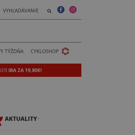
VY TÝŽDŇA
CYKLOSHOP
KER
IBA ZA 19,80€!
AKTUALITY