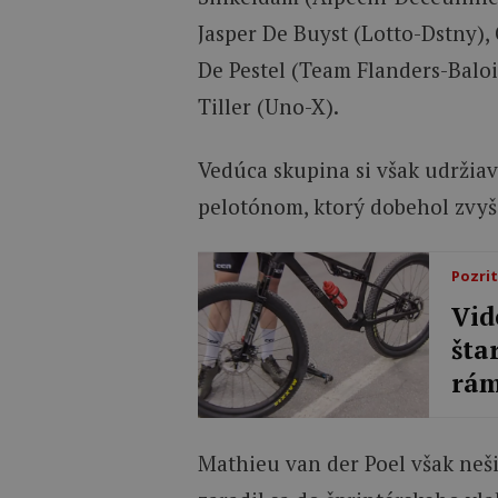
Jasper De Buyst (Lotto-Dstny),
De Pestel (Team Flanders-Baloi
Tiller (Uno-X).
Vedúca skupina si však udržia
pelotónom, ktorý dobehol zvyš
Pozrit
Vid
šta
rám
Mathieu van der Poel však neš