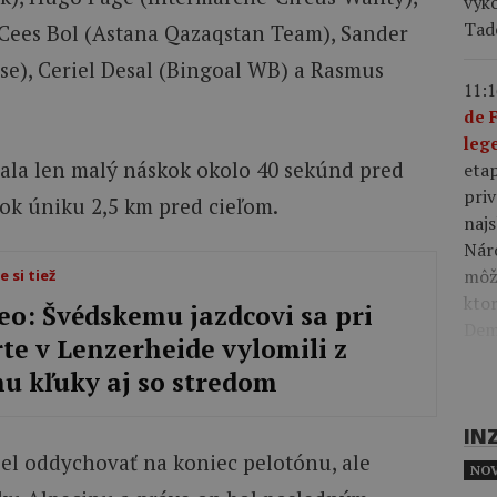
výk
Tad
 Cees Bol (Astana Qazaqstan Team), Sander
se), Ceriel Desal (Bingoal WB) a Rasmus
11:1
de 
leg
vala len malý náskok okolo 40 sekúnd pred
eta
priv
ok úniku 2,5 km pred cieľom.
najs
Nár
môže
e si tiež
kto
eo: Švédskemu jazdcovi sa pri
Demi
rte v Lenzerheide vylomili z
u kľuky aj so stredom
IN
iel oddychovať na koniec pelotónu, ale
NOV