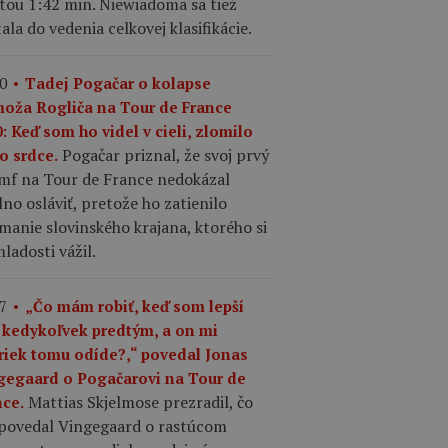
tou 1:42 min. Niewiadoma sa tiež
ala do vedenia celkovej klasifikácie.
0
Tadej Pogačar o kolapse
moža Rogliča na Tour de France
: Keď som ho videl v cieli, zlomilo
Pogačar priznal, že svoj prvý
o srdce.
umf na Tour de France nedokázal
no osláviť, pretože ho zatienilo
manie slovinského krajana, ktorého si
ladosti vážil.
7
„Čo mám robiť, keď som lepší
 kedykoľvek predtým, a on mi
riek tomu odíde?,“ povedal Jonas
gegaard o Pogačarovi na Tour de
Mattias Skjelmose prezradil, čo
nce.
povedal Vingegaard o rastúcom