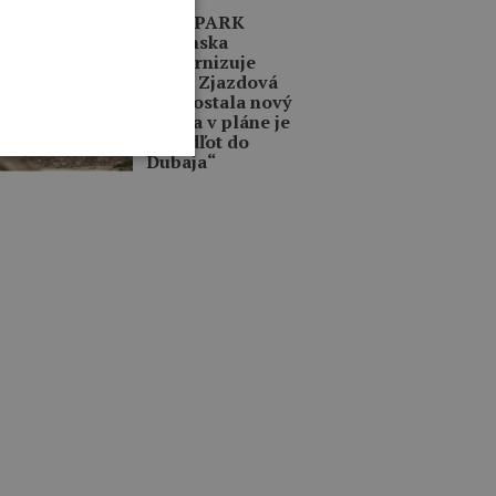
INKY
BIKE PARK
Kubínska
modernizuje
traily. Zjazdová
trať dostala nový
život a v pláne je
aj „Odľot do
Dubaja“