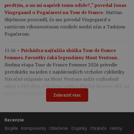
predtým, a on mi napriek tomu odíde?,“ povedal Jonas
Mattias
Vingegaard o Pogačarovi na Tour de France.
Skjelmose prezradil, čo mu povedal Vingegaard o
rastúcom výkonnostnom rozdiele medzi ním a Tadejom
Pogačarom.
11:16
Prichádza najťažšia skúška Tour de France
Femmes. Favoritky čaká legendárny Mont Ventoux.
Siedma etapa Tour de France Femmes 2026 privedie
pretekárky na jeden z najslávnejších vrcholov cyklistiky.
Náročné stúpanie na Mont Ventoux môže rozhodnúť
súboj o žltý dres, v ktorom vedúcu Marlen Reusser delí od
Demi Vollering iba 12 sekúnd.
Zobraziť viac
Recenzie
Bicykle
Komponenty
Oblečenie
Doplnky
Chrániče
Helmy