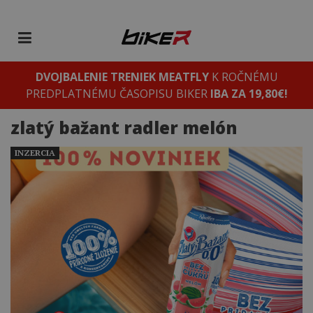
DVOJBALENIE TRENIEK MEATFLY
K ROČNÉMU
PREDPLATNÉMU ČASOPISU BIKER
IBA ZA 19,80€!
zlatý bažant radler melón
INZERCIA