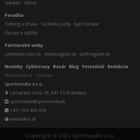
Náradie
Výživa
Poradňa
Tréning a strava
Technika jazdy
Kam na bike
Opravy a údržba
Partnerské weby
cyklisticke.trasy.sk
relaxmagazin.sk
surfmagazin.sk
Novinky
Cyklotrasy
Bazár
Blog
Fotosúťaž
Redakcia
Nezaradené
Cookies
Sportmedia s.r.o.
Lamačská cesta 45, 841 03 Bratislava
sportmedia@sportmedia.sk
+421 903 805 059
www.biker.sk
Copyright © 2026 Sportmedia s.r.o.