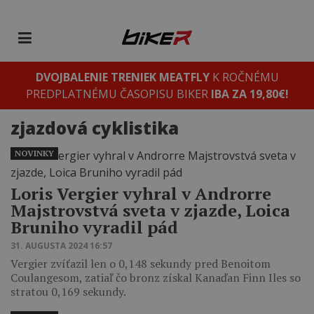
DVOJBALENIE TRENIEK MEATFLY
K ROČNÉMU
PREDPLATNÉMU ČASOPISU BIKER
IBA ZA 19,80€!
zjazdová cyklistika
NOVINKY
Loris Vergier vyhral v Androrre
Majstrovstvá sveta v zjazde, Loica
Bruniho vyradil pád
31. AUGUSTA 2024 16:57
Vergier zvíťazil len o 0,148 sekundy pred Benoitom
Coulangesom, zatiaľ čo bronz získal Kanaďan Finn Iles so
stratou 0,169 sekundy.