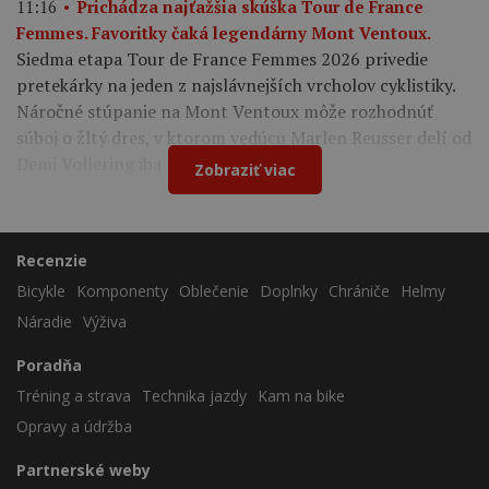
11:16
Prichádza najťažšia skúška Tour de France
Femmes. Favoritky čaká legendárny Mont Ventoux.
Siedma etapa Tour de France Femmes 2026 privedie
pretekárky na jeden z najslávnejších vrcholov cyklistiky.
Náročné stúpanie na Mont Ventoux môže rozhodnúť
súboj o žltý dres, v ktorom vedúcu Marlen Reusser delí od
Demi Vollering iba 12 sekúnd.
Zobraziť viac
Recenzie
Bicykle
Komponenty
Oblečenie
Doplnky
Chrániče
Helmy
Náradie
Výživa
Poradňa
Tréning a strava
Technika jazdy
Kam na bike
Opravy a údržba
Partnerské weby