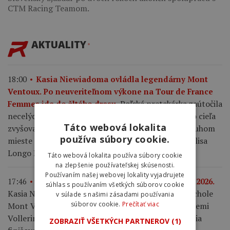
CTM Racing Teamom.
AKTUALITY
18:00
Kasia Niewiadoma ovládla legendárny Mont
Ventoux. Po neuveriteľnom výkone na Tour de France
Poľská pretekárka zaútočila
Femmes ide do žltého dresu.
necelých 10 kilometrov pred koncom etapy a až do cieľa
Táto webová lokalita
zvyšovala náskok pred prenasledovateľkami. Na druhom
používa súbory cookie.
mieste skončila Demi Vollering a tretia finišovala Elisa
Longo Borghini.
Táto webová lokalita používa súbory cookie
na zlepšenie používateľskej skúsenosti.
Používaním našej webovej lokality vyjadrujete
17:46
Výsledky 7. etapy Tour de France Femmes 2026.
súhlas s používaním všetkých súborov cookie
Kasia Niewiadoma triumfovala na legendárnom vrchole
v súlade s našimi zásadami používania
súborov cookie.
Prečítať viac
Mont Ventoux po takmer 10-kilometrovom sóle. Demi
Vollering skončila druhá s mankom 1:16 min a tretia
ZOBRAZIŤ VŠETKÝCH PARTNEROV
(1)