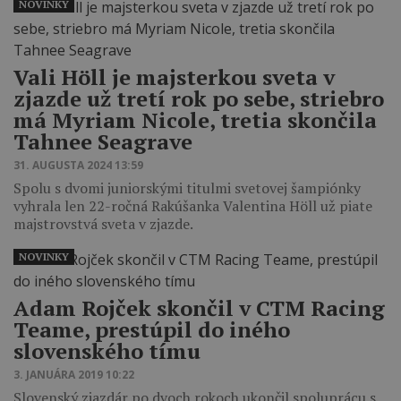
NOVINKY
Vali Höll je majsterkou sveta v
zjazde už tretí rok po sebe, striebro
má Myriam Nicole, tretia skončila
Tahnee Seagrave
31. AUGUSTA 2024 13:59
Spolu s dvomi juniorskými titulmi svetovej šampiónky
vyhrala len 22-ročná Rakúšanka Valentina Höll už piate
majstrovstvá sveta v zjazde.
NOVINKY
Adam Rojček skončil v CTM Racing
Teame, prestúpil do iného
slovenského tímu
3. JANUÁRA 2019 10:22
Slovenský zjazdár po dvoch rokoch ukončil spoluprácu s