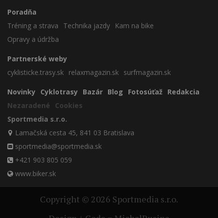
Poradňa
Tréning a strava
Technika jazdy
Kam na bike
Opravy a údržba
Partnerské weby
cyklisticke.trasy.sk
relaxmagazin.sk
surfmagazin.sk
Novinky
Cyklotrasy
Bazár
Blog
Fotosúťaž
Redakcia
Nezaradené
Cookies
Sportmedia s.r.o.
Lamačská cesta 45, 841 03 Bratislava
sportmedia@sportmedia.sk
+421 903 805 059
www.biker.sk
Copyright © 2026 Sportmedia s.r.o.