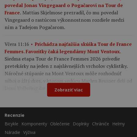
povedal Jonas Vingegaard o Pogačarovi na Tour de
Mattias Skjelmose prezradil, čo mu povedal
France.
Vingegaard o rastúcom výkonnostnom rozdiele medzi
ním a Tadejom Pogačarom.
Včera 11:16
Prichádza najťažšia skúška Tour de France
Femmes. Favoritky čaká legendárny Mont Ventoux.
Siedma etapa Tour de France Femmes 2026 privedie
pretekárky na jeden z najslávnejších vrcholov cyklistiky.
Náročné stúpanie na Mont Ventoux môže rozhodnúť
súboj o žltý dres, v ktorom vedúcu Marlen Reusser delí od
Demi Vollering iba 12 sekúnd.
Zobraziť viac
Recenzie
Bicykle
Komponenty
Oblečenie
Doplnky
Chrániče
Helmy
Náradie
Výživa