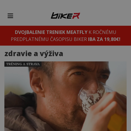
DVOJBALENIE TRENIEK MEATFLY
K ROČNÉMU
PREDPLATNÉMU ČASOPISU BIKER
IBA ZA 19,80€!
zdravie a výživa
TRÉNING A STRAVA