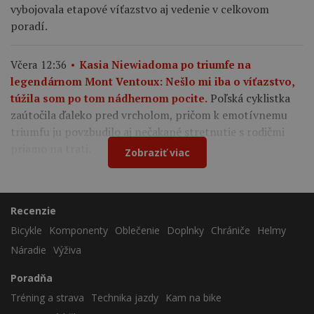
vybojovala etapové víťazstvo aj vedenie v celkovom
poradí.
Včera 12:36
Kasia Niewiadoma po triumfe na
legendárnom Mont Ventoux: Nešlo mi iba o víťazstvo,
Poľská cyklistka
túžila som po tom nádhernom pocite.
zaútočila ďaleko pred vrcholom, pričom k emotívnemu
triumfu ju povzbudilo aj nečakané stretnutie s rodičmi
priamo na trati.
Zobraziť viac
Recenzie
Bicykle
Komponenty
Oblečenie
Doplnky
Chrániče
Helmy
Náradie
Výživa
Poradňa
Tréning a strava
Technika jazdy
Kam na bike