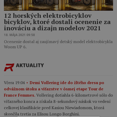
12 horských elektrobicyklov
bicyklov, ktoré dostali ocenenie za
inováciu a dizajn modelov 2021
18. MÁJA 2021 09:58
Ocenenie dostal aj zaujímavý detský model elektrobicykla
Woom UP 6.
AKTUALITY
Včera 19:04
Demi Vollering ide do žltého dresu po
odvážnom útoku a víťazstve v ôsmej etape Tour de
Vollering dotiahla 6-kilometrové sólo do
France Femmes.
víťazného konca a získala 8-sekundový náskok vo vedení
celkovej klasifikácie pred Kasiou Niewiadomom, ktorá
skončila tretia za Elisou Longo Borghini.