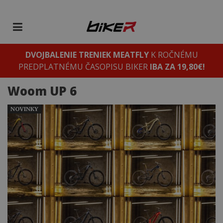
DVOJBALENIE TRENIEK MEATFLY
K ROČNÉMU
PREDPLATNÉMU ČASOPISU BIKER
IBA ZA 19,80€!
Woom UP 6
NOVINKY