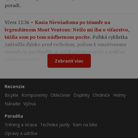
poradí.
Včera 12:36
Kasia Niewiadoma po triumfe na
legendárnom Mont Ventoux: Nešlo mi iba o víťazstvo,
Poľská cyklistka
túžila som po tom nádhernom pocite.
zaútočila ďaleko pred vrcholom, pričom k emotívnemu
triumfu ju povzbudilo aj nečakané stretnutie s rodičmi
priamo na trati.
Zobraziť viac
Recenzie
Bicykle
Komponenty
Oblečenie
Doplnky
Chrániče
Helmy
Náradie
Výživa
Poradňa
Tréning a strava
Technika jazdy
Kam na bike
Opravy a údržba