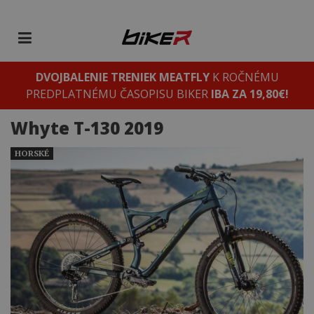
DVOJBALENIE TRENIEK MEATFLY
K ROČNÉMU
PREDPLATNÉMU ČASOPISU BIKER
IBA ZA 19,80€!
Whyte T-130 2019
HORSKÉ