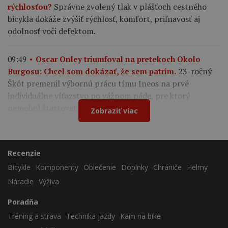
Správne zvolený tlak v plášťoch cestného
rýchlosťou?
bicykla dokáže zvýšiť rýchlosť, komfort, priľnavosť aj
odolnosť voči defektom.
09:49
Oscar Onley triumfoval na pretekoch Okolo
23-ročný
Burgosu: Chcel som dokázať, že sem patrím.
Škót premenil výbornú prácu tímu Ineos na prvé
individuálne víťazstvo po vážnom páde, pre ktorý
nemohol štartovať na Tour de France.
Zobraziť viac
Recenzie
Bicykle
Komponenty
Oblečenie
Doplnky
Chrániče
Helmy
Náradie
Výživa
Poradňa
Tréning a strava
Technika jazdy
Kam na bike