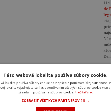
11:1
de 
leg
eta
priv
najs
Nár
môže
kto
Demi
10:5
Táto webová lokalita používa súbory cookie.
des
Fer
vá lokalita používa súbory cookie na zlepšenie používateľskej skúsenosti. 
zao
vej lokality vyjadrujete súhlas s používaním všetkých súborov cookie v súla
zásadami používania súborov cookie.
Prečítať viac
prve
Fra
ZOBRAZIŤ VŠETKÝCH PARTNEROV
(1) →
pät