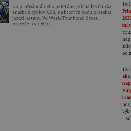
14:2
Do profesionálneho pelotónu prichádza čínska
Pri
značka bicyklov XDS, na ktorých budú pretekať
jazdci Astany. Vo WorldTour končí Scott,
2020
pretože pretekári…
mi t
tri
napl
skla
od m
13:3
ako
nap
Vin
Fra
mu 
výk
Tad