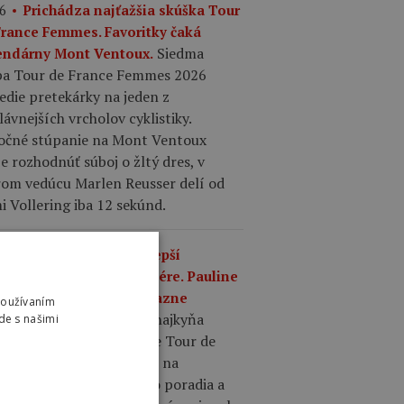
6
Prichádza najťažšia skúška Tour
France Femmes. Favoritky čaká
Siedma
endárny Mont Ventoux.
pa Tour de France Femmes 2026
edie pretekárky na jeden z
lávnejších vrcholov cyklistiky.
očné stúpanie na Mont Ventoux
 rozhodnúť súboj o žltý dres, v
rom vedúcu Marlen Reusser delí od
 Vollering iba 12 sekúnd.
8
Nestačil jej ani najlepší
aťminútový výkon v kariére. Pauline
rand-Prévot na Tour výrazne
Používaním
Obhajkyňa
stáva za súperkami.
de s našimi
nstva sa po šiestej etape Tour de
nce Femmes nachádza až na
nástom mieste celkového poradia a