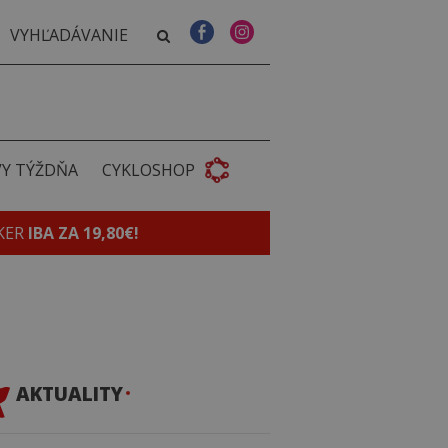
VY TÝŽDŇA
CYKLOSHOP
KER
IBA ZA 19,80€!
AKTUALITY