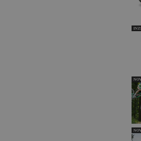
INZ
NOV
NOV