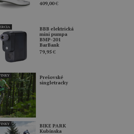
409,00
€
ERCIA
BBB elektrická
mini pumpa
BMP-201
BarBank
79,95
€
INKY
Prešovské
singletracky
INKY
BIKE PARK
Kubínska