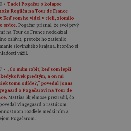
0
Tadej Pogačar o kolapse
moža Rogliča na Tour de France
: Keď som ho videl v cieli, zlomilo
Pogačar priznal, že svoj prvý
o srdce.
umf na Tour de France nedokázal
no osláviť, pretože ho zatienilo
manie slovinského krajana, ktorého si
ladosti vážil.
7
„Čo mám robiť, keď som lepší
 kedykoľvek predtým, a on mi
riek tomu odíde?,“ povedal Jonas
gegaard o Pogačarovi na Tour de
Mattias Skjelmose prezradil, čo
nce.
povedal Vingegaard o rastúcom
onnostnom rozdiele medzi ním a
ejom Pogačarom.