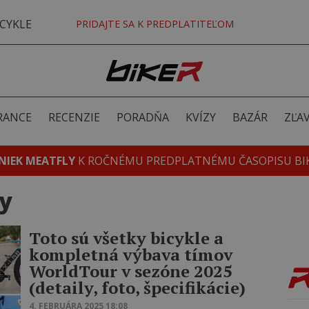
CYKLE
PRIDAJTE SA K PREDPLATITEĽOM
RANCE
RECENZIE
PORADŇA
KVÍZY
BAZÁR
ZĽA
NIEK MEATFLY
K ROČNÉMU PREDPLATNÉMU ČASOPISU BI
y
Toto sú všetky bicykle a
kompletná výbava tímov
WorldTour v sezóne 2025
(detaily, foto, špecifikácie)
4. FEBRUÁRA 2025 18:08