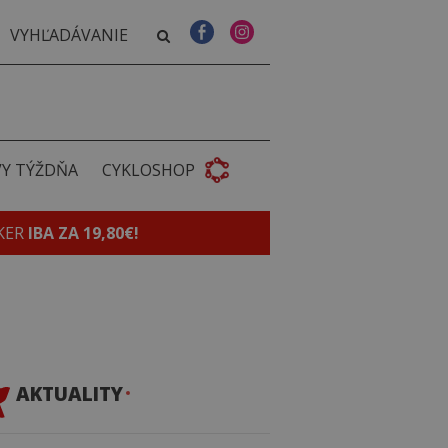
VY TÝŽDŇA
CYKLOSHOP
KER
IBA ZA 19,80€!
AKTUALITY