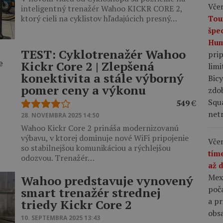
Včer
inteligentný trenažér Wahoo KICKR CORE 2,
ktorý cieli na cyklistov hľadajúcich presný…
Tou
špe
Hum
TEST: Cyklotrenažér Wahoo
pri
Kickr Core 2 | Zlepšená
limi
konektivita a stále výborný
Bic
pomer ceny a výkonu
zdo
Squ
549
€
netr
28. NOVEMBRA 2025 14:50
Wahoo Kickr Core 2 prináša modernizovanú
výbavu, v ktorej dominuje nové WiFi pripojenie
Včer
so stabilnejšou komunikáciou a rýchlejšou
tím
odozvou. Trenažér…
až 
Mex
Wahoo predstavuje vynovený
poča
smart trenažér strednej
a p
triedy Kickr Core 2
obsa
10. SEPTEMBRA 2025 13:43