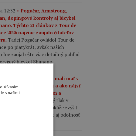
a 12:32
Pogačar, Armstrong,
an, dopingové kontroly aj bicykel
mano. Týchto 21 článkov z Tour de
ce 2026 najviac zaujalo čitateľov
Tadej Pogačar ovládol Tour de
ru.
ce po piatykrát, avšak našich
teľov zaujal ešte viac detailný pohľad
ervisný bicykel Shimano.
a 10:01
Aký tlak by ste mali mať v
šťoch na cestnom bicykli a ako nájsť
Používaním
nováhu medzi komfortom a
de s našimi
Správne zvolený tlak v
hlosťou?
ťoch cestného bicykla dokáže zvýšiť
losť, komfort, priľnavosť aj odolnosť
 defektom.