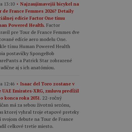
a 13:10
Najzaujímavejší bicykel na
r de France Femmes 2026? Detaily
ciálnej edície Factor One tímu
Factor
an Powered Health.
pravil pre Tour de France Femmes dve
tované edície aero modelu One.
ykle tímu Human Powered Health
bia postavičky SpongeBob
arePants a Patrick Star zobrazené
adične aj s ich anatómiou.
a 12:46
Isaac del Toro zostane v
e UAE Emirates-XRG, zmluvu predĺžil
22-ročný
do konca roka 2031.
ičan má za sebou životnú sezónu,
s ktorej vyhral troje etapové preteky
ri svojom debute na Tour de France
dil celkové tretie miesto.