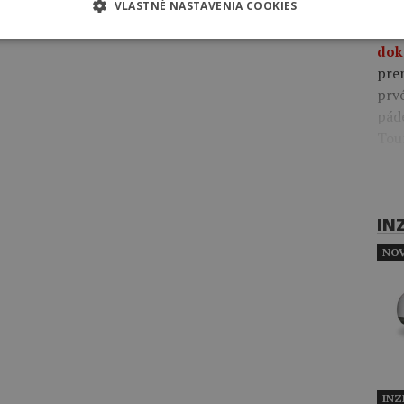
VLASTNÉ NASTAVENIA COOKIES
Včer
pre
dok
pre
prv
pád
Tou
IN
NOV
INZ