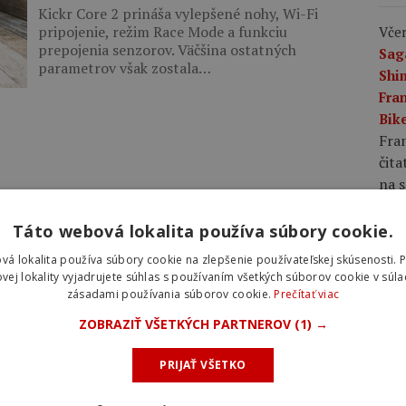
Kickr Core 2 prináša vylepšené nohy, Wi-Fi
pripojenie, režim Race Mode a funkciu
Včer
prepojenia senzorov. Väčšina ostatných
Sag
parametrov však zostala…
Shi
Fran
Bike
Fran
čita
na s
Táto webová lokalita používa súbory cookie.
Včer
plá
vá lokalita používa súbory cookie na zlepšenie používateľskej skúsenosti. 
rov
vej lokality vyjadrujete súhlas s používaním všetkých súborov cookie v súla
zásadami používania súborov cookie.
Prečítať viac
rýc
pláš
ZOBRAZIŤ VŠETKÝCH PARTNEROV
(1) →
rých
voči
PRIJAŤ VŠETKO