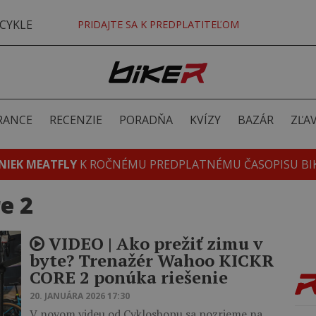
CYKLE
PRIDAJTE SA K PREDPLATITEĽOM
RANCE
RECENZIE
PORADŇA
KVÍZY
BAZÁR
ZĽA
NIEK MEATFLY
K ROČNÉMU PREDPLATNÉMU ČASOPISU BI
e 2
VIDEO ‎| Ako prežiť zimu v
byte? Trenažér Wahoo KICKR
CORE 2 ponúka riešenie
20. JANUÁRA 2026 17:30
V novom videu od Cykloshopu sa pozrieme na