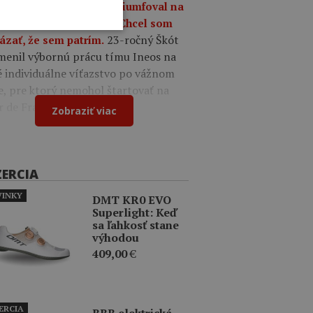
a 09:49
Oscar Onley triumfoval na
tekoch Okolo Burgosu: Chcel som
23-ročný Škót
ázať, že sem patrím.
menil výbornú prácu tímu Ineos na
é individuálne víťazstvo po vážnom
e, pre ktorý nemohol štartovať na
r de France.
Zobraziť viac
ZERCIA
INKY
DMT KR0 EVO
Superlight: Keď
sa ľahkosť stane
výhodou
409,00
€
ERCIA
BBB elektrická