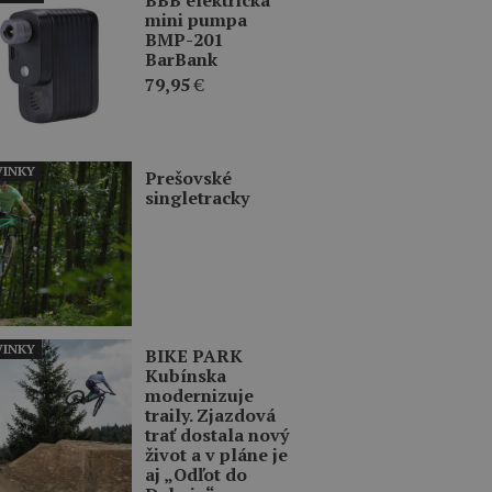
mini pumpa
BMP-201
BarBank
79,95
€
INKY
Prešovské
singletracky
INKY
BIKE PARK
Kubínska
modernizuje
traily. Zjazdová
trať dostala nový
život a v pláne je
aj „Odľot do