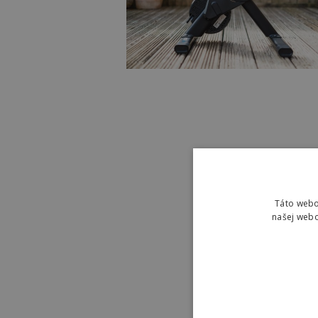
Táto webo
našej webo