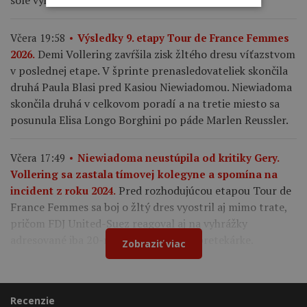
sóle vyhrala aj záverečnú deviatu etapu.
Včera 19:58
Výsledky 9. etapy Tour de France Femmes
Demi Vollering zavŕšila zisk žltého dresu víťazstvom
2026.
v poslednej etape. V šprinte prenasledovateliek skončila
druhá Paula Blasi pred Kasiou Niewiadomou. Niewiadoma
skončila druhá v celkovom poradí a na tretie miesto sa
posunula Elisa Longo Borghini po páde Marlen Reussler.
Včera 17:49
Niewiadoma neustúpila od kritiky Gery.
Vollering sa zastala tímovej kolegyne a spomína na
Pred rozhodujúcou etapou Tour de
incident z roku 2024.
France Femmes sa boj o žltý dres vyostril aj mimo trate,
pričom FDJ United-Suez reagoval aj na vyhrážky
adresované iba 20-ročnej francúzskej pretekárke.
Zobraziť viac
Recenzie