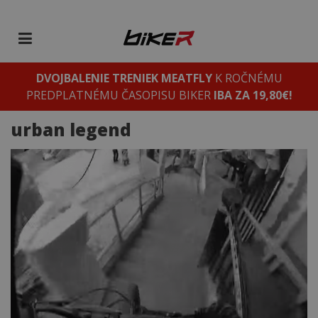
DVOJBALENIE TRENIEK MEATFLY
K ROČNÉMU
PREDPLATNÉMU ČASOPISU BIKER
IBA ZA 19,80€!
urban legend