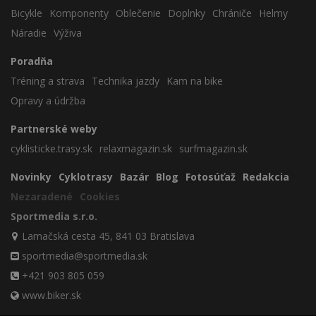
Bicykle
Komponenty
Oblečenie
Doplnky
Chrániče
Helmy
Náradie
Výživa
Poradňa
Tréning a strava
Technika jazdy
Kam na bike
Opravy a údržba
Partnerské weby
cyklisticke.trasy.sk
relaxmagazin.sk
surfmagazin.sk
Novinky
Cyklotrasy
Bazár
Blog
Fotosúťaž
Redakcia
Nezaradené
Cookies
Sportmedia s.r.o.
Lamačská cesta 45, 841 03 Bratislava
sportmedia@sportmedia.sk
+421 903 805 059
www.biker.sk