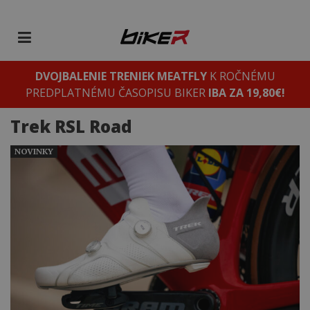
DVOJBALENIE TRENIEK MEATFLY
K ROČNÉMU
PREDPLATNÉMU ČASOPISU BIKER
IBA ZA 19,80€!
Trek RSL Road
NOVINKY