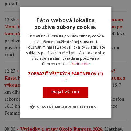
poradí.
Táto webová lokalita
12:36
Kasia Niewiadoma po triumfe na legendárnom
používa súbory cookie.
Mont Ventoux: Nešlo mi iba o víťazstvo, túžila som po
Poľská cyklistka zaútočila ďaleko
tom nádhernom pocite.
Táto webová lokalita používa súbory cookie
pred vrcholom, pričom k emotívnemu triumfu ju
na zlepšenie používateľskej skúsenosti.
povzbudilo aj nečakané stretnutie s rodičmi priamo na
Používaním našej webovej lokality vyjadrujete
súhlas s používaním všetkých súborov cookie
trati.
v súlade s našimi zásadami používania
súborov cookie.
Prečítať viac
12:23
Najlepší výkon v histórii ženskej cyklistiky?
ZOBRAZIŤ VŠETKÝCH PARTNEROV
(1)
Kasia Niewiadoma ovládla legendárny Mont Ventoux s
→
Poľská pretekárka absolvovala 15,7
výkonom 5,3 W/kg.
km dlhé stúpanie s priemerným sklonom 8,8 % v
PRIJAŤ VŠETKO
rekordnom čase 55:22 minúty a s priemernou rýchlosťou
16,5 km/h. Po víťazstve siedmej etapy Tour de France
VLASTNÉ NASTAVENIA COOKIES
Femmes sa obliekla do žltého dresu.
Matthew
08:00
Výsledky 4. etapy Okolo Burgosu 2026.