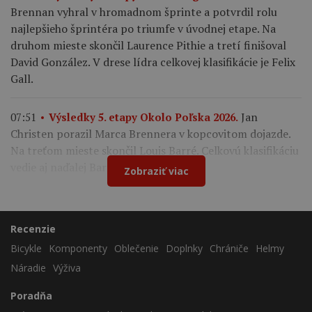
Brennan vyhral v hromadnom šprinte a potvrdil rolu
najlepšieho šprintéra po triumfe v úvodnej etape. Na
druhom mieste skončil Laurence Pithie a tretí finišoval
David González. V drese lídra celkovej klasifikácie je Felix
Gall.
Jan
07:51
Výsledky 5. etapy Okolo Poľska 2026.
Christen porazil Marca Brennera v kopcovitom dojazde.
Na treťom mieste skončil Louis Barré. Celkovú klasifikáciu
vedie aj naďalej Bart Lemmen.
Zobraziť viac
Recenzie
Bicykle
Komponenty
Oblečenie
Doplnky
Chrániče
Helmy
Náradie
Výživa
Poradňa