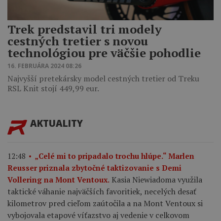
Trek predstavil tri modely
cestných tretier s novou
technológiou pre väčšie pohodlie
16. FEBRUÁRA 2024 08:26
Najvyšší pretekársky model cestných tretier od Treku
RSL Knit stojí 449,99 eur.
AKTUALITY
12:48
„Celé mi to pripadalo trochu hlúpe.“ Marlen
Reusser priznala zbytočné taktizovanie s Demi
Kasia Niewiadoma využila
Vollering na Mont Ventoux.
taktické váhanie najväčších favoritiek, necelých desať
kilometrov pred cieľom zaútočila a na Mont Ventoux si
vybojovala etapové víťazstvo aj vedenie v celkovom