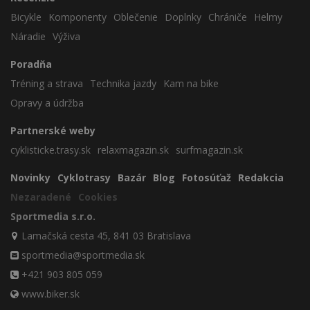
Bicykle
Komponenty
Oblečenie
Doplnky
Chrániče
Helmy
Náradie
Výživa
Poradňa
Tréning a strava
Technika jazdy
Kam na bike
Opravy a údržba
Partnerské weby
cyklisticke.trasy.sk
relaxmagazin.sk
surfmagazin.sk
Novinky
Cyklotrasy
Bazár
Blog
Fotosúťaž
Redakcia
Nezaradené
Cookies
Sportmedia s.r.o.
Lamačská cesta 45, 841 03 Bratislava
sportmedia@sportmedia.sk
+421 903 805 059
www.biker.sk