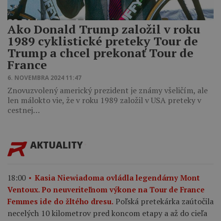
Ako Donald Trump založil v roku
1989 cyklistické preteky Tour de
Trump a chcel prekonať Tour de
France
6. NOVEMBRA 2024 11:47
Znovuzvolený americký prezident je známy všeličím, ale
len málokto vie, že v roku 1989 založil v USA preteky v
cestnej…
AKTUALITY
18:00
Kasia Niewiadoma ovládla legendárny Mont
Ventoux. Po neuveriteľnom výkone na Tour de France
Poľská pretekárka zaútočila
Femmes ide do žltého dresu.
necelých 10 kilometrov pred koncom etapy a až do cieľa