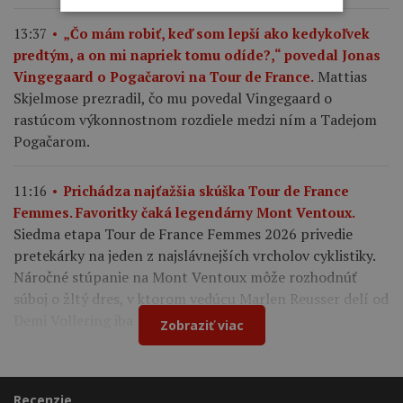
13:37
„Čo mám robiť, keď som lepší ako kedykoľvek
predtým, a on mi napriek tomu odíde?,“ povedal Jonas
Mattias
Vingegaard o Pogačarovi na Tour de France.
Skjelmose prezradil, čo mu povedal Vingegaard o
rastúcom výkonnostnom rozdiele medzi ním a Tadejom
Pogačarom.
11:16
Prichádza najťažšia skúška Tour de France
Femmes. Favoritky čaká legendárny Mont Ventoux.
Siedma etapa Tour de France Femmes 2026 privedie
pretekárky na jeden z najslávnejších vrcholov cyklistiky.
Náročné stúpanie na Mont Ventoux môže rozhodnúť
súboj o žltý dres, v ktorom vedúcu Marlen Reusser delí od
Demi Vollering iba 12 sekúnd.
Zobraziť viac
Recenzie