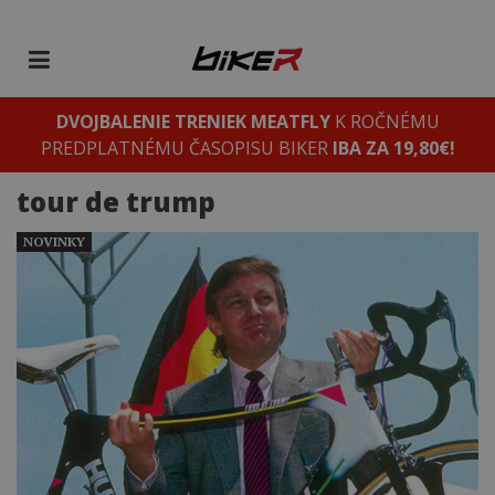
DVOJBALENIE TRENIEK MEATFLY
K ROČNÉMU
PREDPLATNÉMU ČASOPISU BIKER
IBA ZA 19,80€!
tour de trump
NOVINKY