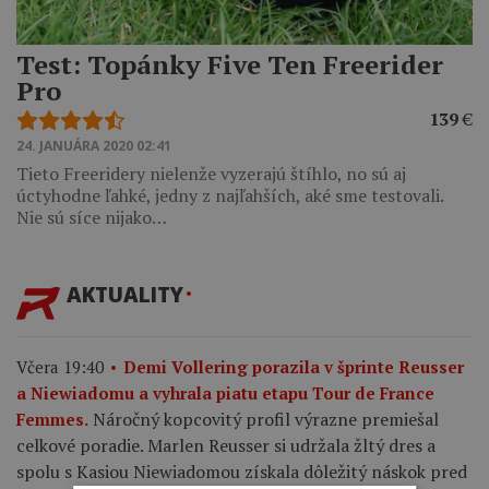
Test: Topánky Five Ten Freerider
Pro
139
€
24. JANUÁRA 2020 02:41
Tieto Freeridery nielenže vyzerajú štíhlo, no sú aj
úctyhodne ľahké, jedny z najľahších, aké sme testovali.
Nie sú síce nijako…
AKTUALITY
Včera 19:40
Demi Vollering porazila v šprinte Reusser
a Niewiadomu a vyhrala piatu etapu Tour de France
Náročný kopcovitý profil výrazne premiešal
Femmes.
celkové poradie. Marlen Reusser si udržala žltý dres a
spolu s Kasiou Niewiadomou získala dôležitý náskok pred