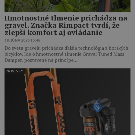
Hmotnostné tlmenie prichádza na
gravel. Značka Rimpact tvrdí, že
zlepší komfort aj ovládanie
18. JÚNA 2026 15:46
Do sveta gravelu prichádza ďalšia technológia z horských
bicyklov. Ide o hmotnostné tlmenie Gravel Tuned Mass
Damper, postavené na princípe…
NOVINKY