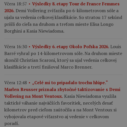
Včera 18:57
Výsledky 8. etapy Tour de France Femmes
Demi Vollering zvíťazila po 6-kilometrovom sóle a
2026.
ujala sa vedenia celkovej klasifikácie. So stratou 17 sekúnd
prišli do cieľa na druhom a treťom mieste Elisa Longo
Borghini a Kasia Niewiadoma.
Louis
Včera 16:30
Výsledky 6. etapy Okolo Poľska 2026.
Barré vyhral po 14-kilometrovom sóle. Na druhom mieste
skončil Christian Scaroni, ktorý sa ujal vedenia celkovej
klasifikácie a tretí finišoval Marco Brenner.
Včera 12:48
„Celé mi to pripadalo trochu hlúpe.“
Marlen Reusser priznala zbytočné taktizovanie s Demi
Kasia Niewiadoma využila
Vollering na Mont Ventoux.
taktické váhanie najväčších favoritiek, necelých desať
kilometrov pred cieľom zaútočila a na Mont Ventoux si
vybojovala etapové víťazstvo aj vedenie v celkovom
poradí.