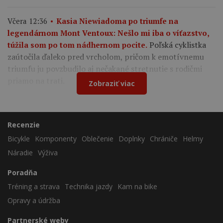
Včera 12:36
Kasia Niewiadoma po triumfe na
legendárnom Mont Ventoux: Nešlo mi iba o víťazstvo,
Poľská cyklistka
túžila som po tom nádhernom pocite.
zaútočila ďaleko pred vrcholom, pričom k emotívnemu
triumfu ju povzbudilo aj nečakané stretnutie s rodičmi
priamo na trati.
Zobraziť viac
Recenzie
Bicykle
Komponenty
Oblečenie
Doplnky
Chrániče
Helmy
Náradie
Výživa
Poradňa
Tréning a strava
Technika jazdy
Kam na bike
Opravy a údržba
Partnerské weby