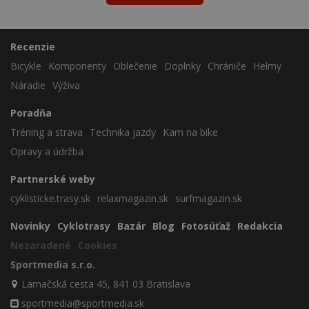
Recenzie
Bicykle
Komponenty
Oblečenie
Doplnky
Chrániče
Helmy
Náradie
Výživa
Poradňa
Tréning a strava
Technika jazdy
Kam na bike
Opravy a údržba
Partnerské weby
cyklisticke.trasy.sk
relaxmagazin.sk
surfmagazin.sk
Novinky
Cyklotrasy
Bazár
Blog
Fotosúťaž
Redakcia
Nezaradené
Cookies
Sportmedia s.r.o.
Lamačská cesta 45, 841 03 Bratislava
sportmedia@sportmedia.sk