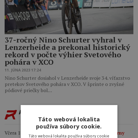
37-ročný Nino Schurter vyhral v
Lenzerheide a prekonal historický
rekord v počte výhier Svetového
pohára v XCO
11. JÚNA 2023 17:24
Nino Schurter dosiahol v Lenzerheide svoje 34. víťazstvo
pretekov Svetového pohára v XCO. V šprinte o zvyšné
pódiové priečky bol…
AKTUALITY
Táto webová lokalita
používa súbory cookie.
Včera 18:00
Kasia Niewiadoma ovládla legendárny
Táto webová lokalita používa súbory cookie