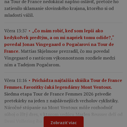
na Tour de France nedokázal naplno osláviť, pretože ho
zatienilo sklamanie slovinského krajana, ktorého si od
mladosti vážil.
Včera 13:37
„Čo mám robiť, keď som lepší ako
kedykoľvek predtým, a on mi napriek tomu odíde?,“
povedal Jonas Vingegaard o Pogačarovi na Tour de
Mattias Skjelmose prezradil, čo mu povedal
France.
Vingegaard o rastúcom výkonnostnom rozdiele medzi
ním a Tadejom Pogačarom.
Včera 11:16
Prichádza najťažšia skúška Tour de France
Femmes. Favoritky čaká legendárny Mont Ventoux.
Siedma etapa Tour de France Femmes 2026 privedie
pretekárky na jeden z najslávnejších vrcholov cyklistiky.
Náročné stúpanie na Mont Ventoux môže rozhodnúť
súboj o žltý dres, v ktorom vedúcu Marlen Reusser delí od
Demi Vollering iba 12 sekúnd.
Zobraziť viac