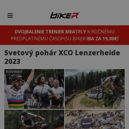
DVOJBALENIE TRENIEK MEATFLY
K ROČNÉMU
PREDPLATNÉMU ČASOPISU BIKER
IBA ZA 19,80€!
Svetový pohár XCO Lenzerheide
2023
NOVINKY