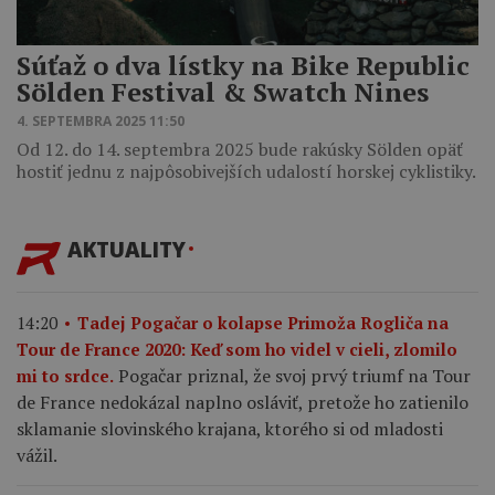
Súťaž o dva lístky na Bike Republic
Sölden Festival & Swatch Nines
4. SEPTEMBRA 2025 11:50
Od 12. do 14. septembra 2025 bude rakúsky Sölden opäť
hostiť jednu z najpôsobivejších udalostí horskej cyklistiky.
AKTUALITY
14:20
Tadej Pogačar o kolapse Primoža Rogliča na
Tour de France 2020: Keď som ho videl v cieli, zlomilo
Pogačar priznal, že svoj prvý triumf na Tour
mi to srdce.
de France nedokázal naplno osláviť, pretože ho zatienilo
sklamanie slovinského krajana, ktorého si od mladosti
vážil.