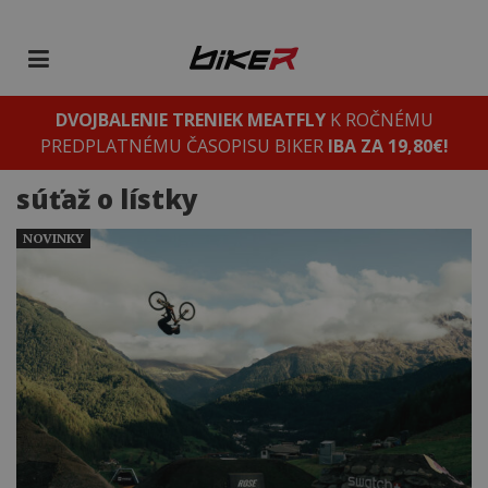
DVOJBALENIE TRENIEK MEATFLY
K ROČNÉMU
PREDPLATNÉMU ČASOPISU BIKER
IBA ZA 19,80€!
súťaž o lístky
NOVINKY