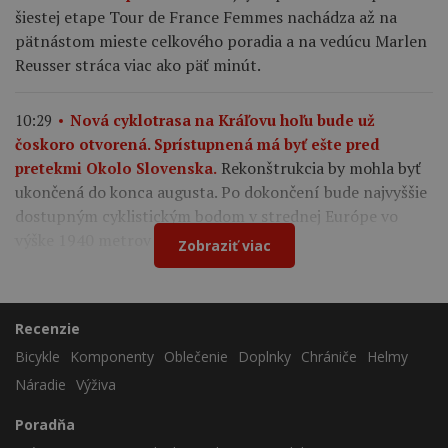
šiestej etape Tour de France Femmes nachádza až na
pätnástom mieste celkového poradia a na vedúcu Marlen
Reusser stráca viac ako päť minút.
10:29
Nová cyklotrasa na Kráľovu hoľu bude už
čoskoro otvorená. Sprístupnená má byť ešte pred
Rekonštrukcia by mohla byť
pretekmi Okolo Slovenska.
ukončená do konca augusta. Po dokončení bude najvyššie
dostupným cyklistickým bodom v strednej Európe vo
výške 1940 metrov nad morom.
Zobraziť viac
Recenzie
Bicykle
Komponenty
Oblečenie
Doplnky
Chrániče
Helmy
Náradie
Výživa
Poradňa