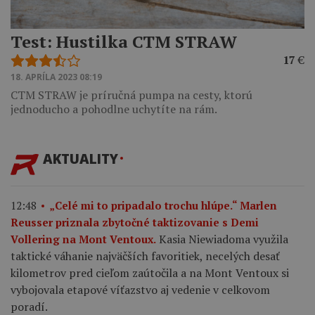
Test: Hustilka CTM STRAW
17
€
18. APRÍLA 2023 08:19
CTM STRAW je príručná pumpa na cesty, ktorú
jednoducho a pohodlne uchytíte na rám.
AKTUALITY
12:48
„Celé mi to pripadalo trochu hlúpe.“ Marlen
Reusser priznala zbytočné taktizovanie s Demi
Kasia Niewiadoma využila
Vollering na Mont Ventoux.
taktické váhanie najväčších favoritiek, necelých desať
kilometrov pred cieľom zaútočila a na Mont Ventoux si
vybojovala etapové víťazstvo aj vedenie v celkovom
poradí.