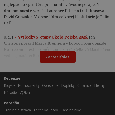
najlepšieho šprintéra po triumfe v úvodnej etape. Na
druhom mieste skončil Laurence Pithie a tretí finišoval
David González. V drese lídra celkovej klasifikácie je Felix
Gall.
Jan
07:51
Výsledky 5. etapy Okolo Poľska 2026.
Christen porazil Marca Brennera v kopcovitom dojazde.
Na treťom mieste skončil Louis Barré. Celkovú klasifikáciu
vedie aj naďalej Bart Lemmen.
Zobraziť viac
Recenzie
Bicykle
Komponenty
Oblečenie
Doplnky
Chrániče
Helmy
Náradie
Výživa
Poradňa
Tréning a strava
Technika jazdy
Kam na bike