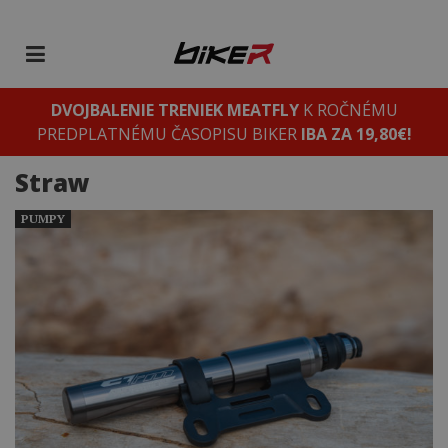
DVOJBALENIE TRENIEK MEATFLY
K ROČNÉMU
PREDPLATNÉMU ČASOPISU BIKER
IBA ZA 19,80€!
Straw
PUMPY