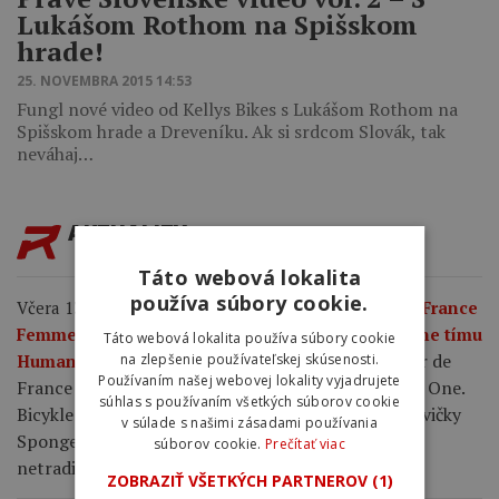
Lukášom Rothom na Spišskom
hrade!
25. NOVEMBRA 2015 14:53
Fungl nové video od Kellys Bikes s Lukášom Rothom na
Spišskom hrade a Dreveníku. Ak si srdcom Slovák, tak
neváhaj…
AKTUALITY
Táto webová lokalita
používa súbory cookie.
Včera 13:10
Najzaujímavejší bicykel na Tour de France
Femmes 2026? Detaily špeciálnej edície Factor One tímu
Táto webová lokalita používa súbory cookie
Factor pripravil pre Tour de
Human Powered Health.
na zlepšenie používateľskej skúsenosti.
Používaním našej webovej lokality vyjadrujete
France Femmes dve limitované edície aero modelu One.
súhlas s používaním všetkých súborov cookie
Bicykle tímu Human Powered Health zdobia postavičky
v súlade s našimi zásadami používania
SpongeBob SquarePants a Patrick Star zobrazené
súborov cookie.
Prečítať viac
netradične aj s ich anatómiou.
ZOBRAZIŤ VŠETKÝCH PARTNEROV
(1)