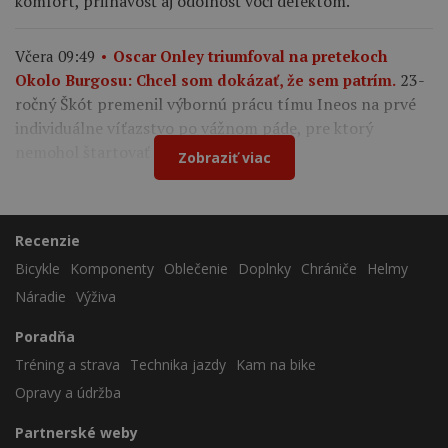
komfort, priľnavosť aj odolnosť voči defektom.
Včera 09:49
Oscar Onley triumfoval na pretekoch
23-
Okolo Burgosu: Chcel som dokázať, že sem patrím.
ročný Škót premenil výbornú prácu tímu Ineos na prvé
individuálne víťazstvo po vážnom páde, pre ktorý
nemohol štartovať na Tour de France.
Zobraziť viac
Recenzie
Bicykle
Komponenty
Oblečenie
Doplnky
Chrániče
Helmy
Náradie
Výživa
Poradňa
Tréning a strava
Technika jazdy
Kam na bike
Opravy a údržba
Partnerské weby