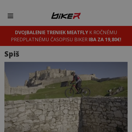
DVOJBALENIE TRENIEK MEATFLY
K ROČNÉMU
PREDPLATNÉMU ČASOPISU BIKER
IBA ZA 19,80€!
Spiš