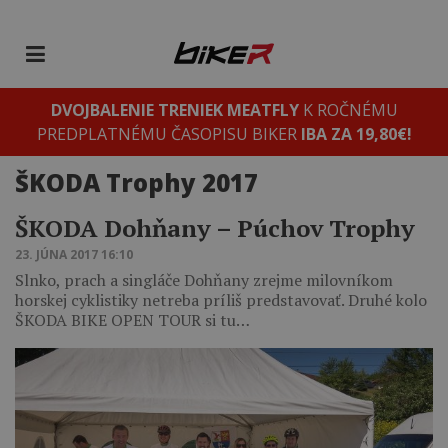
DVOJBALENIE TRENIEK MEATFLY
K ROČNÉMU
PREDPLATNÉMU ČASOPISU BIKER
IBA ZA 19,80€!
ŠKODA Trophy 2017
ŠKODA Dohňany – Púchov Trophy
23. JÚNA 2017 16:10
Slnko, prach a singláče Dohňany zrejme milovníkom
horskej cyklistiky netreba príliš predstavovať. Druhé kolo
ŠKODA BIKE OPEN TOUR si tu…