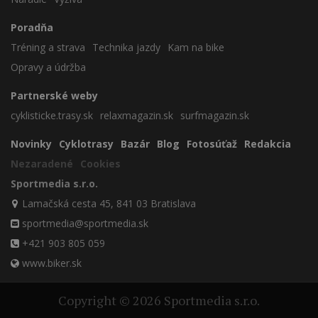
Poradňa
Tréning a strava
Technika jazdy
Kam na bike
Opravy a údržba
Partnerské weby
cyklisticke.trasy.sk
relaxmagazin.sk
surfmagazin.sk
Novinky
Cyklotrasy
Bazár
Blog
Fotosúťaž
Redakcia
Nezaradené
Cookies
Sportmedia s.r.o.
Lamačská cesta 45, 841 03 Bratislava
sportmedia@sportmedia.sk
+421 903 805 059
www.biker.sk
Copyright © 2026 Sportmedia s.r.o.