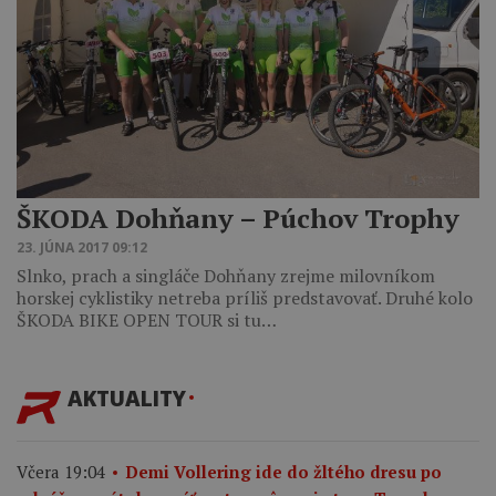
ŠKODA Dohňany – Púchov Trophy
23. JÚNA 2017 09:12
Slnko, prach a singláče Dohňany zrejme milovníkom
horskej cyklistiky netreba príliš predstavovať. Druhé kolo
ŠKODA BIKE OPEN TOUR si tu…
AKTUALITY
Včera 19:04
Demi Vollering ide do žltého dresu po