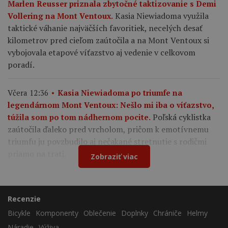
Marlen Reusser priznala zbytočné taktizovanie s Demi
Kasia Niewiadoma využila
Vollering na Mont Ventoux.
taktické váhanie najväčších favoritiek, necelých desať
kilometrov pred cieľom zaútočila a na Mont Ventoux si
vybojovala etapové víťazstvo aj vedenie v celkovom
poradí.
Včera 12:36
Kasia Niewiadoma po triumfe na
legendárnom Mont Ventoux: Nešlo mi iba o víťazstvo,
Poľská cyklistka
túžila som po tom nádhernom pocite.
zaútočila ďaleko pred vrcholom, pričom k emotívnemu
triumfu ju povzbudilo aj nečakané stretnutie s rodičmi
priamo na trati.
Zobraziť viac
Recenzie
Bicykle
Komponenty
Oblečenie
Doplnky
Chrániče
Helmy
Náradie
Výživa