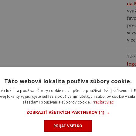
na 
využ
favo
pre
si v
v c
12:3
leg
iba 
nád
Táto webová lokalita používa súbory cookie.
zaút
vá lokalita používa súbory cookie na zlepšenie používateľskej skúsenosti. 
emo
vej lokality vyjadrujete súhlas s používaním všetkých súborov cookie v súla
neča
zásadami používania súborov cookie.
Prečítať viac
trat
ZOBRAZIŤ VŠETKÝCH PARTNEROV
(1) →
12:2
PRIJAŤ VŠETKO
cyk