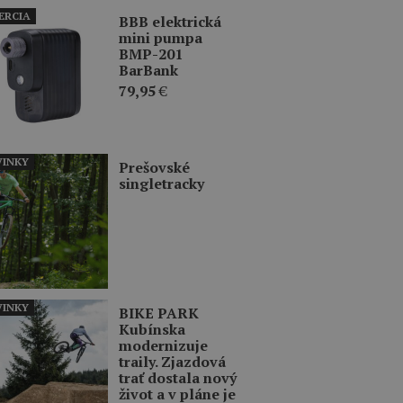
ERCIA
BBB elektrická
mini pumpa
BMP-201
BarBank
79,95
€
INKY
Prešovské
singletracky
INKY
BIKE PARK
Kubínska
modernizuje
traily. Zjazdová
trať dostala nový
život a v pláne je