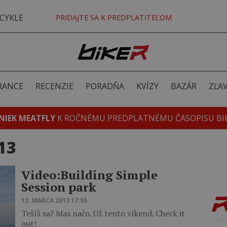
CYKLE
PRIDAJTE SA K PREDPLATITEĽOM
RANCE
RECENZIE
PORADŇA
KVÍZY
BAZÁR
ZĽA
NIEK MEATFLY
K ROČNÉMU PREDPLATNÉMU ČASOPISU BI
13
Video:Building Simple
Session park
12. MARCA 2013 17:55
Tešíš sa? Mas načo. Už tento víkend. Check it
out!