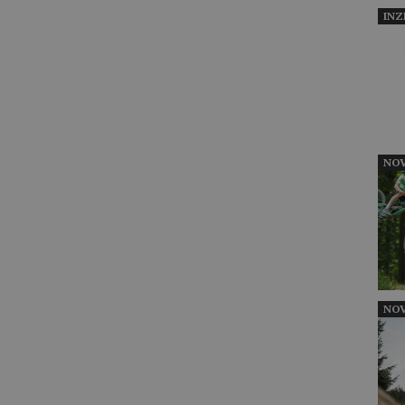
INZ
NOV
NOV