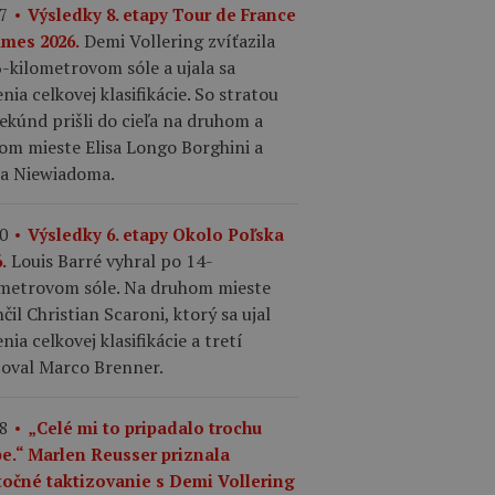
7
Výsledky 8. etapy Tour de France
Demi Vollering zvíťazila
mes 2026.
-kilometrovom sóle a ujala sa
nia celkovej klasifikácie. So stratou
ekúnd prišli do cieľa na druhom a
om mieste Elisa Longo Borghini a
ia Niewiadoma.
0
Výsledky 6. etapy Okolo Poľska
Louis Barré vyhral po 14-
.
ometrovom sóle. Na druhom mieste
čil Christian Scaroni, ktorý sa ujal
nia celkovej klasifikácie a tretí
šoval Marco Brenner.
8
„Celé mi to pripadalo trochu
pe.“ Marlen Reusser priznala
točné taktizovanie s Demi Vollering