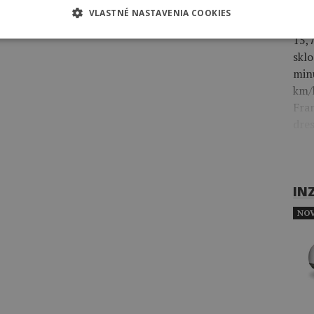
leg
VLASTNÉ NASTAVENIA COOKIES
5,3
15,
skl
min
km/h
Fra
dres
IN
NOV