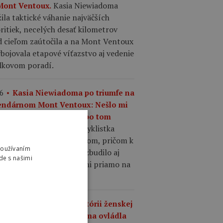
Kasia Niewiadoma
Mont Ventoux.
ila taktické váhanie najväčších
ritiek, necelých desať kilometrov
d cieľom zaútočila a na Mont Ventoux
ybojovala etapové víťazstvo aj vedenie
elkovom poradí.
6
Kasia Niewiadoma po triumfe na
endárnom Mont Ventoux: Nešlo mi
o víťazstvo, túžila som po tom
Poľská cyklistka
hernom pocite.
očila ďaleko pred vrcholom, pričom k
Používaním
tívnemu triumfu ju povzbudilo aj
de s našimi
kané stretnutie s rodičmi priamo na
i.
3
Najlepší výkon v histórii ženskej
listiky? Kasia Niewiadoma ovládla