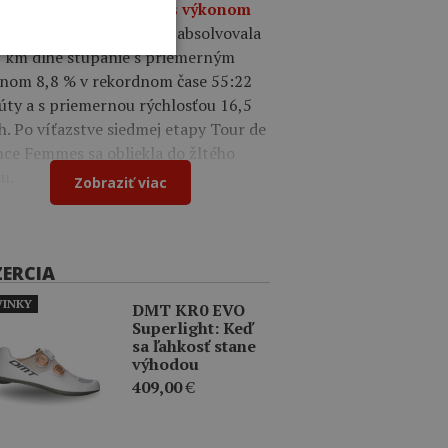
endárny Mont Ventoux s výkonom
Poľská pretekárka absolvovala
 W/kg.
7 km dlhé stúpanie s priemerným
onom 8,8 % v rekordnom čase 55:22
úty a s priemernou rýchlosťou 16,5
. Po víťazstve siedmej etapy Tour de
nce Femmes sa obliekla do žltého
u.
Zobraziť viac
ZERCIA
INKY
DMT KR0 EVO
Superlight: Keď
sa ľahkosť stane
výhodou
409,00
€