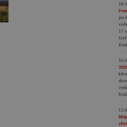
18:5
Fem
po 6
vede
17 s
treť
Kas
16:3
2026
kil
skon
vede
fini
12:4
hlú
zby