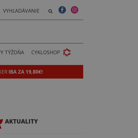
VY TÝŽDŇA
CYKLOSHOP
KER
IBA ZA 19,80€!
AKTUALITY