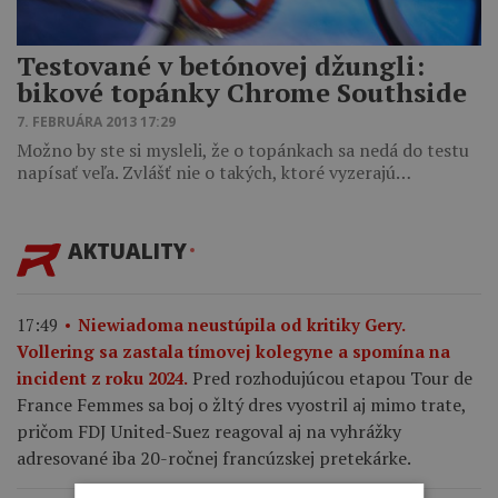
Testované v betónovej džungli:
bikové topánky Chrome Southside
7. FEBRUÁRA 2013 17:29
Možno by ste si mysleli, že o topánkach sa nedá do testu
napísať veľa. Zvlášť nie o takých, ktoré vyzerajú…
AKTUALITY
17:49
Niewiadoma neustúpila od kritiky Gery.
Vollering sa zastala tímovej kolegyne a spomína na
Pred rozhodujúcou etapou Tour de
incident z roku 2024.
France Femmes sa boj o žltý dres vyostril aj mimo trate,
pričom FDJ United-Suez reagoval aj na vyhrážky
adresované iba 20-ročnej francúzskej pretekárke.