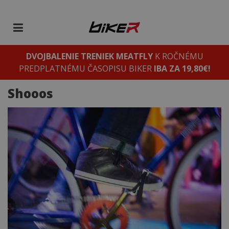
DVOJBALENIE TRENIEK MEATFLY
K ROČNÉMU
PREDPLATNÉMU ČASOPISU BIKER
IBA ZA 19,80€!
Shooos