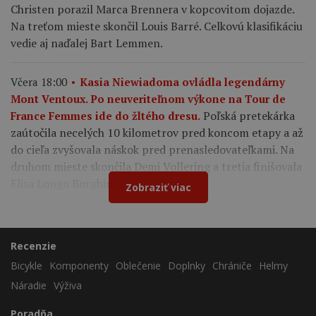
Christen porazil Marca Brennera v kopcovitom dojazde.
Na treťom mieste skončil Louis Barré. Celkovú klasifikáciu
vedie aj naďalej Bart Lemmen.
Včera 18:00
Kasia Niewiadoma ovládla legendárny
Mont Ventoux. Po neuveriteľnom výkone na Tour de
Poľská pretekárka
France Femmes ide do žltého dresu.
zaútočila necelých 10 kilometrov pred koncom etapy a až
do cieľa zvyšovala náskok pred prenasledovateľkami. Na
druhom mieste skončila Demi Vollering a tretia finišovala
Elisa Longo Borghini.
Zobraziť viac
Recenzie
Bicykle
Komponenty
Oblečenie
Doplnky
Chrániče
Helmy
Náradie
Výživa
Poradňa