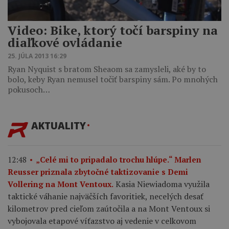
Video: Bike, ktorý točí barspiny na
diaľkové ovládanie
25. JÚLA 2013 16:29
Ryan Nyquist s bratom Sheaom sa zamysleli, aké by to
bolo, keby Ryan nemusel točiť barspiny sám. Po mnohých
pokusoch…
AKTUALITY
12:48
„Celé mi to pripadalo trochu hlúpe.“ Marlen
Reusser priznala zbytočné taktizovanie s Demi
Kasia Niewiadoma využila
Vollering na Mont Ventoux.
taktické váhanie najväčších favoritiek, necelých desať
kilometrov pred cieľom zaútočila a na Mont Ventoux si
vybojovala etapové víťazstvo aj vedenie v celkovom