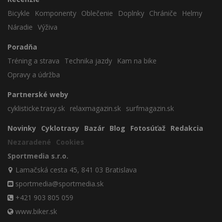
Bicykle
Komponenty
Oblečenie
Doplnky
Chrániče
Helmy
Náradie
Výživa
Poradňa
Tréning a strava
Technika jazdy
Kam na bike
Opravy a údržba
Partnerské weby
cyklisticke.trasy.sk
relaxmagazin.sk
surfmagazin.sk
Novinky
Cyklotrasy
Bazár
Blog
Fotosúťaž
Redakcia
Nezaradené
Cookies
Sportmedia s.r.o.
Lamačská cesta 45, 841 03 Bratislava
sportmedia@sportmedia.sk
+421 903 805 059
www.biker.sk