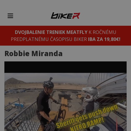
DVOJBALENIE TRENIEK MEATFLY
K ROČNÉMU
PREDPLATNÉMU ČASOPISU BIKER
IBA ZA 19,80€!
Robbie Miranda