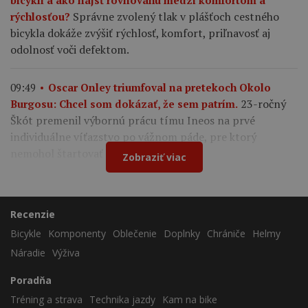
bicykli a ako nájsť rovnováhu medzi komfortom a
Správne zvolený tlak v plášťoch cestného
rýchlosťou?
bicykla dokáže zvýšiť rýchlosť, komfort, priľnavosť aj
odolnosť voči defektom.
09:49
Oscar Onley triumfoval na pretekoch Okolo
23-ročný
Burgosu: Chcel som dokázať, že sem patrím.
Škót premenil výbornú prácu tímu Ineos na prvé
individuálne víťazstvo po vážnom páde, pre ktorý
nemohol štartovať na Tour de France.
Zobraziť viac
Recenzie
Bicykle
Komponenty
Oblečenie
Doplnky
Chrániče
Helmy
Náradie
Výživa
Poradňa
Tréning a strava
Technika jazdy
Kam na bike