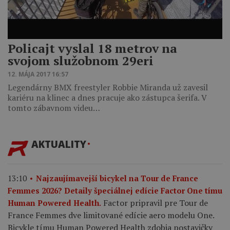
Policajt vyslal 18 metrov na
svojom služobnom 29eri
12. MÁJA 2017 16:57
Legendárny BMX freestyler Robbie Miranda už zavesil
kariéru na klinec a dnes pracuje ako zástupca šerifa. V
tomto zábavnom videu…
AKTUALITY
13:10
Najzaujímavejší bicykel na Tour de France
Femmes 2026? Detaily špeciálnej edície Factor One tímu
Factor pripravil pre Tour de
Human Powered Health.
France Femmes dve limitované edície aero modelu One.
Bicykle tímu Human Powered Health zdobia postavičky