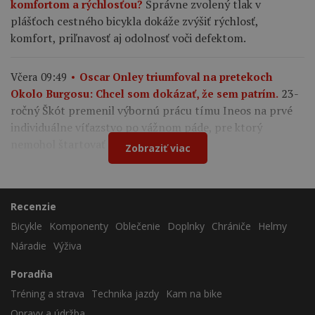
Správne zvolený tlak v
komfortom a rýchlosťou?
plášťoch cestného bicykla dokáže zvýšiť rýchlosť,
komfort, priľnavosť aj odolnosť voči defektom.
Včera 09:49
Oscar Onley triumfoval na pretekoch
23-
Okolo Burgosu: Chcel som dokázať, že sem patrím.
ročný Škót premenil výbornú prácu tímu Ineos na prvé
individuálne víťazstvo po vážnom páde, pre ktorý
nemohol štartovať na Tour de France.
Zobraziť viac
Recenzie
Bicykle
Komponenty
Oblečenie
Doplnky
Chrániče
Helmy
Náradie
Výživa
Poradňa
Tréning a strava
Technika jazdy
Kam na bike
Opravy a údržba