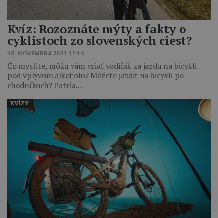
Kvíz: Rozoznáte mýty a fakty o
cyklistoch zo slovenských ciest?
18. NOVEMBRA 2021 12:13
Čo myslíte, môžu vám vziať vodičák za jazdu na bicykli
pod vplyvom alkoholu? Môžete jazdiť na bicykli po
chodníkoch? Patria…
KVÍZY