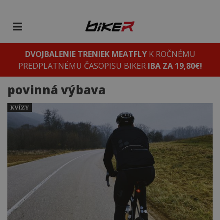
DVOJBALENIE TRENIEK MEATFLY
K ROČNÉMU
PREDPLATNÉMU ČASOPISU BIKER
IBA ZA 19,80€!
povinná výbava
KVÍZY