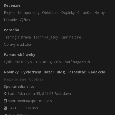
Recenzie
Bicykle
Komponenty
Oblečenie
Doplnky
Chrániče
Helmy
Náradie
Výživa
Poradňa
Tréning a strava
Technika jazdy
Kam na bike
Opravy a údržba
Partnerské weby
cyklisticke.trasy.sk
relaxmagazin.sk
surfmagazin.sk
Novinky
Cyklotrasy
Bazár
Blog
Fotosúťaž
Redakcia
Nezaradené
Cookies
Sportmedia s.r.o.
Lamačská cesta 45, 841 03 Bratislava
sportmedia@sportmedia.sk
+421 903 805 059