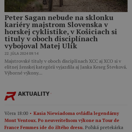
Peter Sagan nebude na sklonku
kariéry majstrom Slovenska v
horskej cyklistike, v Košiciach si
tituly v oboch disciplínach
vybojoval Matej Ulík
22. JÚLA 2024 09:14
Majstrovské tituly v oboch disciplínach XCC aj XCO si v
elitnej ženskej kategórii vyjazdila aj Janka Keseg Števková.
Výborné výkony…
AKTUALITY
Včera 18:00
Kasia Niewiadoma ovládla legendárny
Mont Ventoux. Po neuveriteľnom výkone na Tour de
Poľská pretekárka
France Femmes ide do žltého dresu.