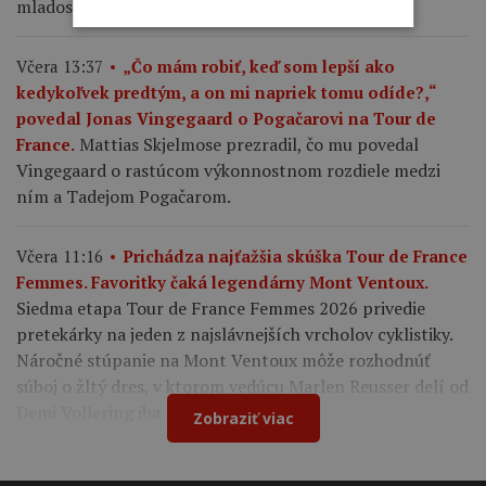
mladosti vážil.
Včera 13:37
„Čo mám robiť, keď som lepší ako
kedykoľvek predtým, a on mi napriek tomu odíde?,“
povedal Jonas Vingegaard o Pogačarovi na Tour de
Mattias Skjelmose prezradil, čo mu povedal
France.
Vingegaard o rastúcom výkonnostnom rozdiele medzi
ním a Tadejom Pogačarom.
Včera 11:16
Prichádza najťažšia skúška Tour de France
Femmes. Favoritky čaká legendárny Mont Ventoux.
Siedma etapa Tour de France Femmes 2026 privedie
pretekárky na jeden z najslávnejších vrcholov cyklistiky.
Náročné stúpanie na Mont Ventoux môže rozhodnúť
súboj o žltý dres, v ktorom vedúcu Marlen Reusser delí od
Demi Vollering iba 12 sekúnd.
Zobraziť viac