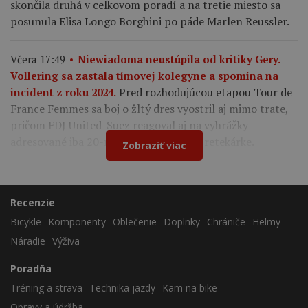
skončila druhá v celkovom poradí a na tretie miesto sa
posunula Elisa Longo Borghini po páde Marlen Reussler.
Včera 17:49
Niewiadoma neustúpila od kritiky Gery.
Vollering sa zastala tímovej kolegyne a spomína na
Pred rozhodujúcou etapou Tour de
incident z roku 2024.
France Femmes sa boj o žltý dres vyostril aj mimo trate,
pričom FDJ United-Suez reagoval aj na vyhrážky
adresované iba 20-ročnej francúzskej pretekárke.
Zobraziť viac
Recenzie
Bicykle
Komponenty
Oblečenie
Doplnky
Chrániče
Helmy
Náradie
Výživa
Poradňa
Tréning a strava
Technika jazdy
Kam na bike
Opravy a údržba