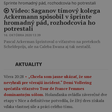
Video: Saganov tímový kolega
Ackermann spôsobil v šprinte
hromadný pád, rozhodcovia ho
potrestali
16. OKTÓBRA 2020 13:39
Pascal Ackerman šprintoval o víťazstvo na pretekoch
Scheldeprijs, ale na Caleba Ewana aj tak nestačil.
AKTUALITY
Včera 20:28
„Chcela som jasne ukázať, že sme
nevyhrali pre včerajší incident.“ Demi Vollering
spečatila víťazstvo Tour de France Femmes
Holanďanka ovládla záverečné dve
dominantným sólom.
etapy v Nice a definitívne potvrdila, že žltý dres získala
vďaka vlastnej sile a práci celého tímu.