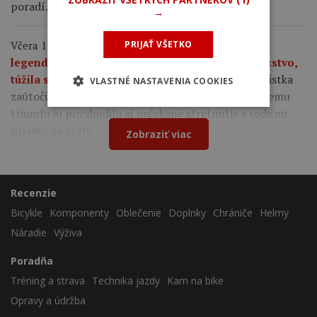
poradí.
→
Včera 12:36
Kasia Niewiadoma po triumfe na
PRIJAŤ VŠETKO
legendárnom Mont Ventoux: Nešlo mi iba o víťazstvo,
Poľská cyklistka
túžila som po tom nádhernom pocite.
VLASTNÉ NASTAVENIA COOKIES
zaútočila ďaleko pred vrcholom, pričom k emotívnemu
triumfu ju povzbudilo aj nečakané stretnutie s rodičmi
priamo na trati.
Zobraziť viac
Recenzie
Bicykle
Komponenty
Oblečenie
Doplnky
Chrániče
Helmy
Náradie
Výživa
Poradňa
Tréning a strava
Technika jazdy
Kam na bike
Opravy a údržba