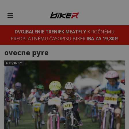
DVOJBALENIE TRENIEK MEATFLY
K ROČNÉMU
PREDPLATNÉMU ČASOPISU BIKER
IBA ZA 19,80€!
ovocne pyre
NOVINKY