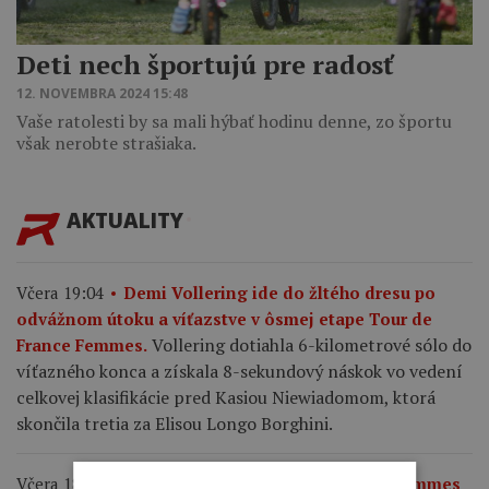
Deti nech športujú pre radosť
12. NOVEMBRA 2024 15:48
Vaše ratolesti by sa mali hýbať hodinu denne, zo športu
však nerobte strašiaka.
AKTUALITY
Včera 19:04
Demi Vollering ide do žltého dresu po
odvážnom útoku a víťazstve v ôsmej etape Tour de
Vollering dotiahla 6-kilometrové sólo do
France Femmes.
víťazného konca a získala 8-sekundový náskok vo vedení
celkovej klasifikácie pred Kasiou Niewiadomom, ktorá
skončila tretia za Elisou Longo Borghini.
Včera 18:57
Výsledky 8. etapy Tour de France Femmes