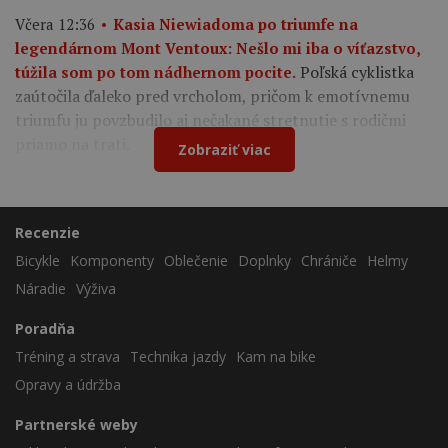
Včera 12:36
Kasia Niewiadoma po triumfe na
legendárnom Mont Ventoux: Nešlo mi iba o víťazstvo,
Poľská cyklistka
túžila som po tom nádhernom pocite.
zaútočila ďaleko pred vrcholom, pričom k emotívnemu
triumfu ju povzbudilo aj nečakané stretnutie s rodičmi
priamo na trati.
Zobraziť viac
Recenzie
Bicykle
Komponenty
Oblečenie
Doplnky
Chrániče
Helmy
Náradie
Výživa
Poradňa
Tréning a strava
Technika jazdy
Kam na bike
Opravy a údržba
Partnerské weby